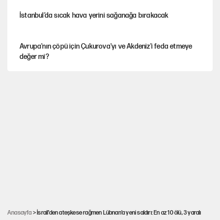
İstanbul’da sıcak hava yerini sağanağa bırakacak
Avrupa'nın çöpü için Çukurova'yı ve Akdeniz'i feda etmeye
değer mi?
Mekke Anlaşması ile Türkiye savaşa çekiliyor
YENİ Parti’nin çerçeve yasa kararı belli oldu
Erdoğan'ın masasındaki 'özel anketin' sonuçları ortaya çıktı
Karadeniz’de dron saldırısına uğrayan NADEZHDA gemisi
Türkiye'ye geldi
Anasayfa
> İsrail’den ateşkese rağmen Lübnan’a yeni saldırı: En az 10 ölü, 3 yaralı