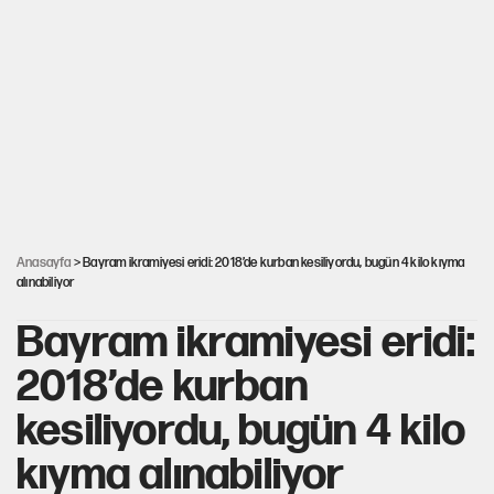
YENİ Parti’nin çerçeve yasa kararı belli oldu
Erdoğan'ın masasındaki 'özel anketin' sonuçları ortaya çıktı
Karadeniz’de dron saldırısına uğrayan NADEZHDA gemisi
Türkiye'ye geldi
Anasayfa
> Bayram ikramiyesi eridi: 2018’de kurban kesiliyordu, bugün 4 kilo kıyma
alınabiliyor
Bayram ikramiyesi eridi:
2018’de kurban
kesiliyordu, bugün 4 kilo
kıyma alınabiliyor