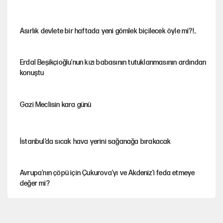
Asırlık devlete bir haftada yeni gömlek biçilecek öyle mi?!..
Erdal Beşikçioğlu'nun kızı babasının tutuklanmasının ardından
konuştu
Gazi Meclisin kara günü
İstanbul’da sıcak hava yerini sağanağa bırakacak
Avrupa'nın çöpü için Çukurova'yı ve Akdeniz'i feda etmeye
değer mi?
Mekke Anlaşması ile Türkiye savaşa çekiliyor