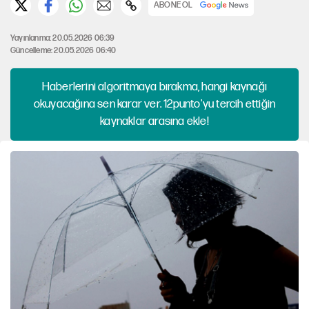
ABONE OL
Yayınlanma: 20.05.2026 06:39
Güncelleme: 20.05.2026 06:40
Haberlerini algoritmaya bırakma, hangi kaynağı
okuyacağına sen karar ver. 12punto'yu tercih ettiğin
kaynaklar arasına ekle!