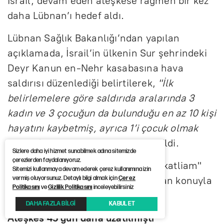
İsrail, devam eden ateşkese rağmen bir kez
daha Lübnan’ı hedef aldı.
Lübnan Sağlık Bakanlığı’ndan yapılan
açıklamada, İsrail’in ülkenin Sur şehrindeki
Deyr Kanun en-Nehr kasabasına hava
saldırısı düzenlediği belirtilerek,
"İlk
belirlemelere göre saldırıda aralarında 3
kadın ve 3 çocuğun da bulunduğu en az 10 kişi
hayatını kaybetmiş, ayrıca 1’i çocuk olmak
üzere 3 kişi de yaralanmıştır"
denildi.
Sizlere daha iyi hizmet sunabilmek adına sitemizde
çerezlerden faydalanıyoruz.
Lübnan Sağlık Bakanlığı saldırıyı "katliam"
Sitemizi kullanmaya devam ederek çerez kullanımına izin
vermiş oluyorsunuz. Detaylı bilgi almak için
Çerez
olarak nitelerken, İsrail ordusundan konuyla
Politikasını
ve
Gizlilik Politikasını
inceleyebilirsiniz
ilgili bir açıklama yapılmadı.
DAHA FAZLA BİLGİ
KABUL ET
Ateşkes 45 gün daha uzatılmıştı