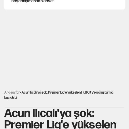
başdanışmandan davet
Hastaneden erken ayrıldı, hafızasını kaybetti
X'ten Ekrem İmamoğlu'nun hesabıyla ilgili açıklama!
Çerçeve yasa teklifi TBMM'ye sunuldu
Fenerbahçe kazandı, ülke puanı güncellendi
Anasayfa
> Acun Ilıcalı'ya şok: Premier Lig'e yükselen Hull City'e soruşturma
başlatıldı
Acun Ilıcalı'ya şok:
Premier Lig'e yükselen