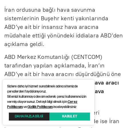
İran ordusuna bağlı hava savunma
sistemlerinin Buşehr kenti yakınlarında
ABD’ye ait bir insansız hava aracına
müdahale ettiği yönündeki iddialara ABD’den
açıklama geldi.
ABD Merkez Komutanlığı (CENTCOM)
tarafından yapılan açıklamada, İran’ın
ABD’ye ait bir hava aracını düşürdüğünü öne
sürdüğü belirtilerek,
"Hiçbir ABD hava aracı
Sizlere daha iyi hizmet sunabilmek adına sitemizde
düşürülmemiştir. ABD’ye ait tüm hava
çerezlerden faydalanıyoruz.
Sitemizi kullanmaya devam ederek çerez kullanımına izin
araçlarının yeri bellidir"
denildi.
vermiş oluyorsunuz. Detaylı bilgi almak için
Çerez
Politikasını
ve
Gizlilik Politikasını
inceleyebilirsiniz
İran basınında yayımlanan ve askeri
DAHA FAZLA BİLGİ
KABUL ET
kaynaklara dayandırılan haberlerde ise İran