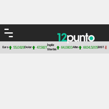
İngiliz
55,0828
47,5827
64,0803
6634,5205
Euro
Dolar
Altın
BIST
Sterlini