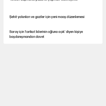
Şehit yakınları ve gaziler için yeni maaş düzenlemesi
Saray için 'tarikat liderinin oğluna açık' diyen kişiye
başdanışmandan davet
Hastaneden erken ayrıldı, hafızasını kaybetti
X'ten Ekrem İmamoğlu'nun hesabıyla ilgili açıklama!
Çerçeve yasa teklifi TBMM'ye sunuldu
Fenerbahçe kazandı, ülke puanı güncellendi