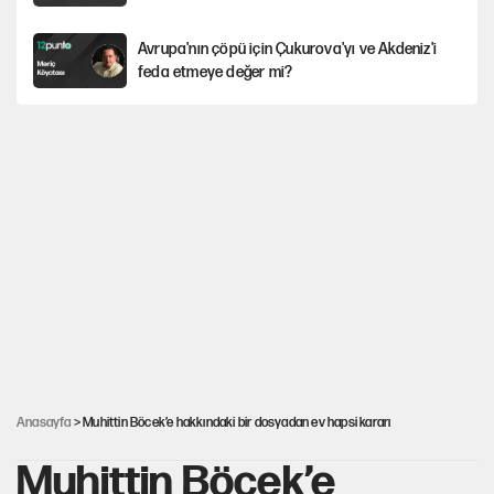
Avrupa'nın çöpü için Çukurova'yı ve Akdeniz'i
feda etmeye değer mi?
Güney Koreli yayıncı İstanbul sokaklarında
tacize uğradı
İstanbul’da sıcak hava yerini sağanağa
bırakacak
Mekke Anlaşması ile Türkiye savaşa çekiliyor
YENİ Parti’nin çerçeve yasa kararı belli oldu
Anasayfa
> Muhittin Böcek’e hakkındaki bir dosyadan ev hapsi kararı
Muhittin Böcek’e