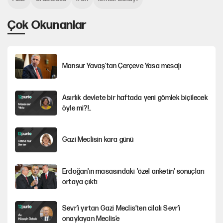
Çok Okunanlar
Mansur Yavaş’tan Çerçeve Yasa mesajı
Asırlık devlete bir haftada yeni gömlek biçilecek
öyle mi?!..
Gazi Meclisin kara günü
Erdoğan'ın masasındaki 'özel anketin' sonuçları
ortaya çıktı
Sevr’i yırtan Gazi Meclis’ten cilalı Sevr’i
onaylayan Meclis’e