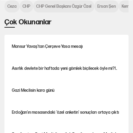
Ceza
CHP
CHP Genel Başkanı Özgür Özel
Ersan Şen
Kemal 
Çok Okunanlar
Mansur Yavaş’tan Çerçeve Yasa mesajı
Asırlık devlete bir haftada yeni gömlek biçilecek öyle mi?!..
Gazi Meclisin kara günü
Erdoğan'ın masasındaki 'özel anketin' sonuçları ortaya çıktı