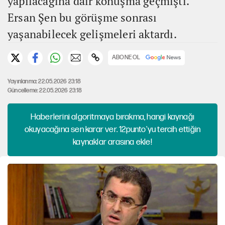
yapılacağına dair konuşma geçmişti.
Ersan Şen bu görüşme sonrası
yaşanabilecek gelişmeleri aktardı.
ABONE OL
Yayınlanma: 22.05.2026 23:18
Güncelleme: 22.05.2026 23:18
Haberlerini algoritmaya bırakma, hangi kaynağı
okuyacağına sen karar ver. 12punto'yu tercih ettiğin
kaynaklar arasına ekle!