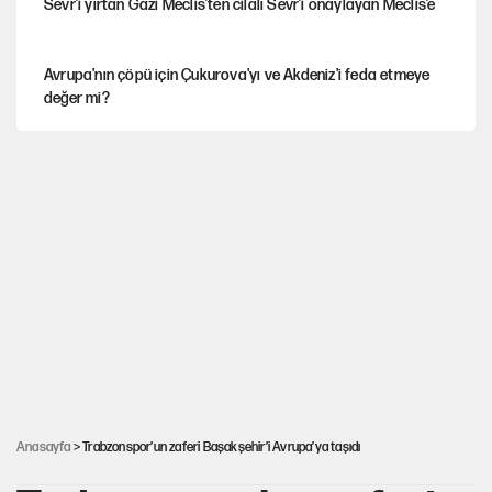
Sevr’i yırtan Gazi Meclis’ten cilalı Sevr’i onaylayan Meclis’e
Avrupa'nın çöpü için Çukurova'yı ve Akdeniz'i feda etmeye
değer mi?
Güney Koreli yayıncı İstanbul sokaklarında tacize uğradı
İstanbul’da sıcak hava yerini sağanağa bırakacak
Mekke Anlaşması ile Türkiye savaşa çekiliyor
YENİ Parti’nin çerçeve yasa kararı belli oldu
Anasayfa
> Trabzonspor’un zaferi Başakşehir’i Avrupa’ya taşıdı