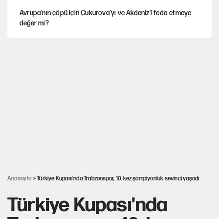
Avrupa'nın çöpü için Çukurova'yı ve Akdeniz'i feda etmeye
değer mi?
Güney Koreli yayıncı İstanbul sokaklarında tacize uğradı
İstanbul’da sıcak hava yerini sağanağa bırakacak
Mekke Anlaşması ile Türkiye savaşa çekiliyor
YENİ Parti’nin çerçeve yasa kararı belli oldu
Anasayfa
> Türkiye Kupası'nda Trabzonspor, 10. kez şampiyonluk sevinci yaşadı
Türkiye Kupası'nda