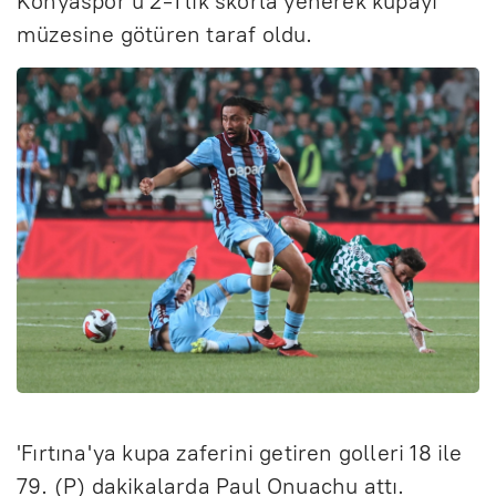
Konyaspor'u 2-1'lik skorla yenerek kupayı
müzesine götüren taraf oldu.
'Fırtına'ya kupa zaferini getiren golleri 18 ile
79. (P) dakikalarda Paul Onuachu attı.