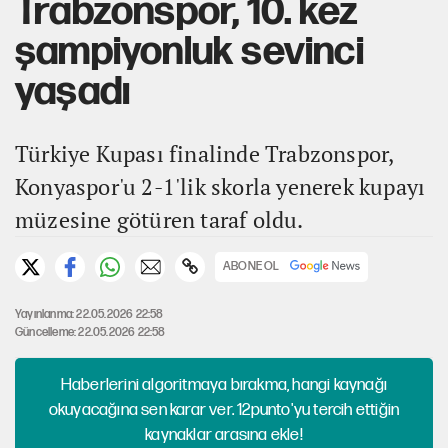
Trabzonspor, 10. kez
şampiyonluk sevinci
yaşadı
Türkiye Kupası finalinde Trabzonspor,
Konyaspor'u 2-1'lik skorla yenerek kupayı
müzesine götüren taraf oldu.
ABONE OL
Yayınlanma: 22.05.2026 22:58
Güncelleme: 22.05.2026 22:58
Haberlerini algoritmaya bırakma, hangi kaynağı
okuyacağına sen karar ver. 12punto'yu tercih ettiğin
kaynaklar arasına ekle!