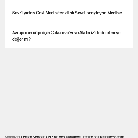
Sevr’i yırtan Gazi Meclis’ten cilalı Sevr’i onaylayan Meclis’e
Avrupa'nın çöpü için Çukurova'yı ve Akdeniz'i feda etmeye
değer mi?
Güney Koreli yayıncı İstanbul sokaklarında tacize uğradı
İstanbul’da sıcak hava yerini sağanağa bırakacak
Mekke Anlaşması ile Türkiye savaşa çekiliyor
YENİ Parti’nin çerçeve yasa kararı belli oldu
Anasayfa
> Ersan Şen'den CHP'nin yeni kurultay sürecine dair tespitler: Seçimli