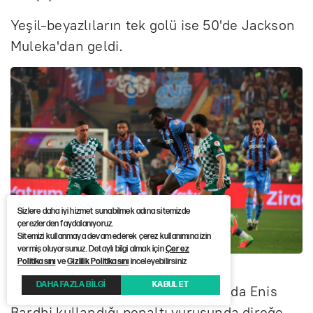
Yeşil-beyazlıların tek golü ise 50'de Jackson
Muleka'dan geldi.
Sizlere daha iyi hizmet sunabilmek adına sitemizde
çerezlerden faydalanıyoruz.
Sitemizi kullanmaya devam ederek çerez kullanımına izin
vermiş oluyorsunuz. Detaylı bilgi almak için
Çerez
Politikasını
ve
Gizlilik Politikasını
inceleyebilirsiniz
DAHA FAZLA BİLGİ
KABUL ET
Konyaspor'da maçın 58. dakikasında Enis
Bardhi kullandığı penaltı vuruşunda direğe