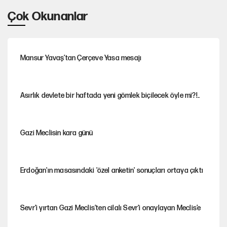
Çok Okunanlar
Mansur Yavaş’tan Çerçeve Yasa mesajı
Asırlık devlete bir haftada yeni gömlek biçilecek öyle mi?!..
Gazi Meclisin kara günü
Erdoğan'ın masasındaki 'özel anketin' sonuçları ortaya çıktı
Sevr’i yırtan Gazi Meclis’ten cilalı Sevr’i onaylayan Meclis’e