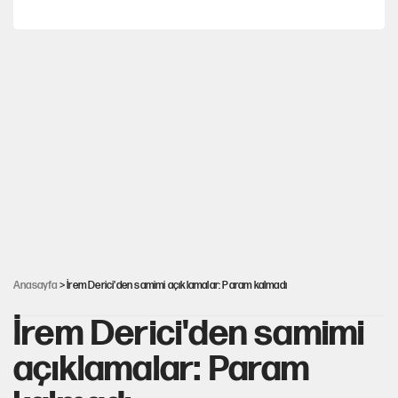
AKP’ye geçen belediye başkanları için dikkat çeken yorum
İtalya, askıya aldığı İspanya ile Schengen uygulaması için
tarih verdi
Salah’ın Trabzonspor alacakları için haciz süreci
Cem Gürdeniz'den 'Mekke Ortak Savunma Anlaşması' için
kritik uyarı
Anasayfa
> İrem Derici'den samimi açıklamalar: Param kalmadı
İrem Derici'den samimi
açıklamalar: Param