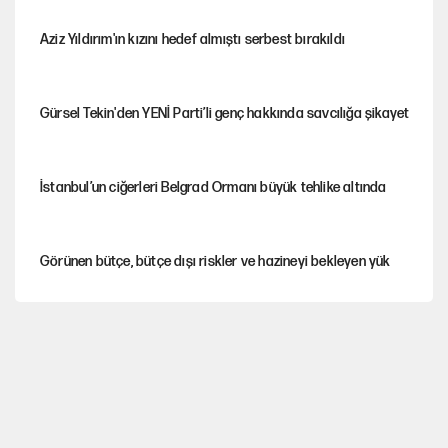
Aziz Yıldırım'ın kızını hedef almıştı serbest bırakıldı
Gürsel Tekin'den YENİ Parti’li genç hakkında savcılığa şikayet
İstanbul’un ciğerleri Belgrad Ormanı büyük tehlike altında
Görünen bütçe, bütçe dışı riskler ve hazineyi bekleyen yük
AKP’ye geçen belediye başkanları için dikkat çeken yorum
İtalya, askıya aldığı İspanya ile Schengen uygulaması için
tarih verdi