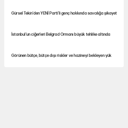
Gürsel Tekin'den YENİ Parti’li genç hakkında savcılığa şikayet
İstanbul’un ciğerleri Belgrad Ormanı büyük tehlike altında
Görünen bütçe, bütçe dışı riskler ve hazineyi bekleyen yük
AKP’ye geçen belediye başkanları için dikkat çeken yorum
İtalya, askıya aldığı İspanya ile Schengen uygulaması için
tarih verdi
Salah’ın Trabzonspor alacakları için haciz süreci