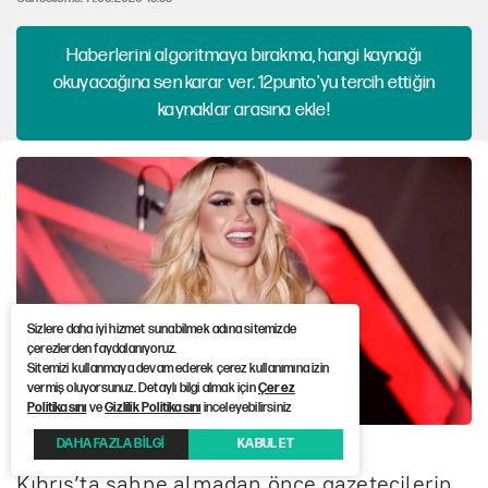
Haberlerini algoritmaya bırakma, hangi kaynağı
okuyacağına sen karar ver. 12punto'yu tercih ettiğin
kaynaklar arasına ekle!
Sizlere daha iyi hizmet sunabilmek adına sitemizde
çerezlerden faydalanıyoruz.
Sitemizi kullanmaya devam ederek çerez kullanımına izin
vermiş oluyorsunuz. Detaylı bilgi almak için
Çerez
Politikasını
ve
Gizlilik Politikasını
inceleyebilirsiniz
DAHA FAZLA BİLGİ
KABUL ET
Kıbrıs’ta sahne almadan önce gazetecilerin