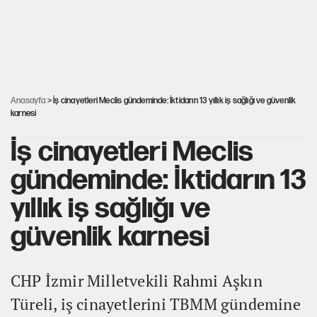
Salah’ın Trabzonspor alacakları için haciz süreci
Cem Gürdeniz'den 'Mekke Ortak Savunma Anlaşması' için
kritik uyarı
Anasayfa
> İş cinayetleri Meclis gündeminde: İktidarın 13 yıllık iş sağlığı ve güvenlik
karnesi
İş cinayetleri Meclis
gündeminde: İktidarın 13
yıllık iş sağlığı ve
güvenlik karnesi
CHP İzmir Milletvekili Rahmi Aşkın
Türeli, iş cinayetlerini TBMM gündemine