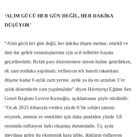
‘ALIM GÜCÜ HER GÜN DEĞİL, HER DAKİKA
DÜŞÜYOR’
“Alım gücü her gün değil, her dakika düşen memur, emekli ve
tüm dar gelirli vatandaşlarımız için acil tedbirler hayata
geçirilmelidir. Refah payı düzenlemesi sistem haline getirilirken,
ek zam mutlaka yapılmalı; enflasyon tek haneli rakamlara
düşene kadar 6 aylık zam yerine, aylık ya da en azından 3’er
aylık dönemlerle zam yapılmalıdır” diyen Hürriyetçi Eğitim Sen
Genel Başkanı Levent Kuruoğlu, açıklamasını şöyle sürdürdü:
“Ocak 2025 itibarıyla verilen yüzde 6’lık sefalet zammı
eriyerek, memur ve emekliler için daha şimdiden yüzde 3,8
oranında enflasyon farkı oluşmuş durumdadır. Üç ayda
meydana gelen bu ekonomik kara tablo, iktidarın enflasyon