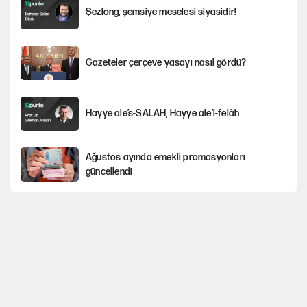
Şezlong, şemsiye meselesi siyasidir!
Gazeteler çerçeve yasayı nasıl gördü?
Hayye ale’s-SALAH, Hayye ale’l-felâh
Ağustos ayında emekli promosyonları
güncellendi
YENİ Parti'ye bağışlarda bir haftalık bilanço
ABD ekonomisi ve NATO’nun işlevi