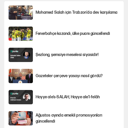
Mohamed Salah için Trabzon'da dev karşılama
Fenerbahçe kazandı, ülke puanı güncellendi
Şezlong, şemsiye meselesi siyasidir!
Gazeteler çerçeve yasayı nasıl gördü?
Hayye ale’s-SALAH, Hayye ale’l-felâh
Ağustos ayında emekli promosyonları
güncellendi