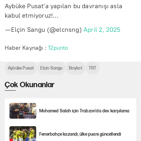
Aybüke Pusat’a yapılan bu davranışı asla
kabul etmiyoruz!…
— Elçin Sangu (@elcnsng)
April 2, 2025
Haber Kaynağı :
12punto
Aybüke Pusat
Elçin Sangu
Boykot
TRT
Çok Okunanlar
Mohamed Salah için Trabzon'da dev karşılama
Fenerbahçe kazandı, ülke puanı güncellendi