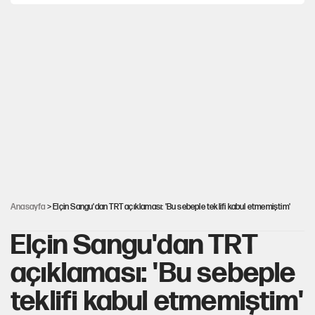
YENİ Parti'ye bağışlarda bir haftalık bilanço
ABD ekonomisi ve NATO’nun işlevi
Kılıçdaroğlu'nun grup konuşması CHP'yi
karıştırdı!
Hastaneden erken ayrıldı, hafızasını kaybetti
Anasayfa
> Elçin Sangu'dan TRT açıklaması: 'Bu sebeple teklifi kabul etmemiştim'
Elçin Sangu'dan TRT
açıklaması: 'Bu sebeple
teklifi kabul etmemiştim'