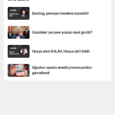
Şezlong, şemsiye meselesi siyasidir!
Gazeteler çerçeve yasayı nasıl gördü?
Hayye ale’s-SALAH, Hayye ale’l-felâh
Ağustos ayında emekli promosyonları
güncellendi
YENİ Parti'ye bağışlarda bir haftalık bilanço
ABD ekonomisi ve NATO’nun işlevi