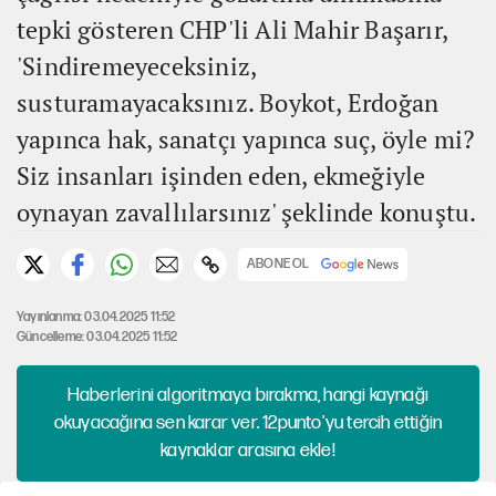
tepki gösteren CHP'li Ali Mahir Başarır,
'Sindiremeyeceksiniz,
susturamayacaksınız. Boykot, Erdoğan
yapınca hak, sanatçı yapınca suç, öyle mi?
Siz insanları işinden eden, ekmeğiyle
oynayan zavallılarsınız' şeklinde konuştu.
ABONE OL
Yayınlanma: 03.04.2025 11:52
Güncelleme: 03.04.2025 11:52
Haberlerini algoritmaya bırakma, hangi kaynağı
okuyacağına sen karar ver. 12punto'yu tercih ettiğin
kaynaklar arasına ekle!