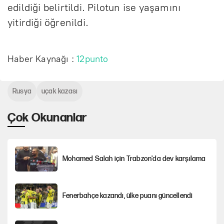
edildiği belirtildi. Pilotun ise yaşamını
yitirdiği öğrenildi.
Haber Kaynağı :
12punto
Rusya
uçak kazası
Çok Okunanlar
Mohamed Salah için Trabzon'da dev karşılama
Fenerbahçe kazandı, ülke puanı güncellendi