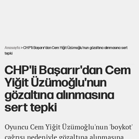
Kılıçdaroğlu'nun grup konuşması CHP'yi
karıştırdı!
Hastaneden erken ayrıldı, hafızasını kaybetti
Anasayfa
> CHP'li Başarır'dan Cem Yiğit Üzümoğlu'nun gözaltına alınmasına sert
tepki
CHP'li Başarır'dan Cem
Yiğit Üzümoğlu'nun
gözaltına alınmasına
sert tepki
Oyuncu Cem Yiğit Üzümoğlu'nun 'boykot'
çağrısı nedeniyle gözaltına alınmasına