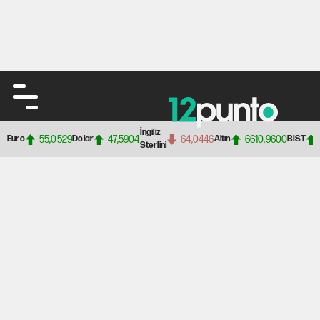
İngiliz
55,0529
47,5904
64,0446
6610,9600
Euro
Dolar
Altın
BIST
Sterlini