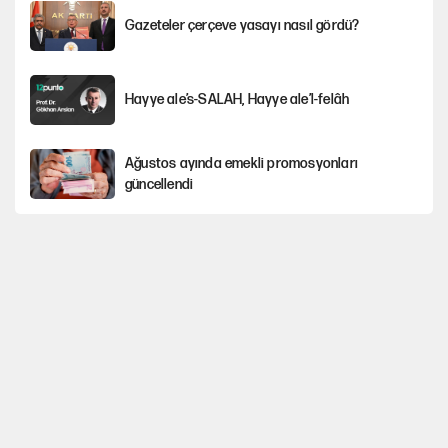
Gazeteler çerçeve yasayı nasıl gördü?
Hayye ale’s-SALAH, Hayye ale’l-felâh
Ağustos ayında emekli promosyonları
güncellendi
YENİ Parti'ye bağışlarda bir haftalık bilanço
ABD ekonomisi ve NATO’nun işlevi
Kılıçdaroğlu'nun grup konuşması CHP'yi
karıştırdı!