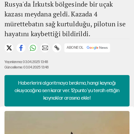
Rusya'da İrkutsk bölgesinde bir uçak
kazası meydana geldi. Kazada 4
mürettebatın sağ kurtulduğu, pilotun ise
hayatını kaybettiği bildirildi.
ABONE OL
Yayınlanma: 03.04.2025 13:48
Güncelleme: 03.04.2025 13:48
Haberlerini algoritmaya bırakma, hangi kaynağı
okuyacağına sen karar ver. 12punto'yu tercih ettiğin
kaynaklar arasına ekle!