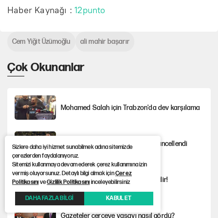
Haber Kaynağı :
12punto
Cem Yiğit Üzümoğlu
ali mahir başarır
Çok Okunanlar
Mohamed Salah için Trabzon'da dev karşılama
Fenerbahçe kazandı, ülke puanı güncellendi
Sizlere daha iyi hizmet sunabilmek adına sitemizde
çerezlerden faydalanıyoruz.
Sitemizi kullanmaya devam ederek çerez kullanımına izin
vermiş oluyorsunuz. Detaylı bilgi almak için
Çerez
Şezlong, şemsiye meselesi siyasidir!
Politikasını
ve
Gizlilik Politikasını
inceleyebilirsiniz
DAHA FAZLA BİLGİ
KABUL ET
Gazeteler çerçeve yasayı nasıl gördü?