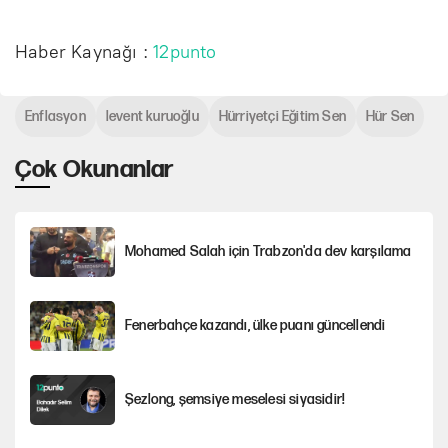
Haber Kaynağı :
12punto
Enflasyon
levent kuruoğlu
Hürriyetçi Eğitim Sen
Hür Sen
Çok Okunanlar
Mohamed Salah için Trabzon'da dev karşılama
Fenerbahçe kazandı, ülke puanı güncellendi
Şezlong, şemsiye meselesi siyasidir!