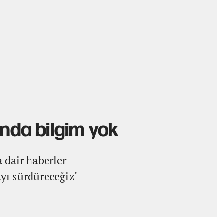
ında bilgim yok
 dair haberler
ayı sürdüreceğiz"