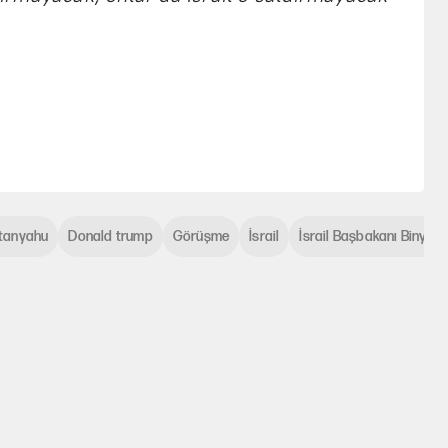
tanyahu
Donald trump
Görüşme
İsrail
İsrail Başbakanı Binya