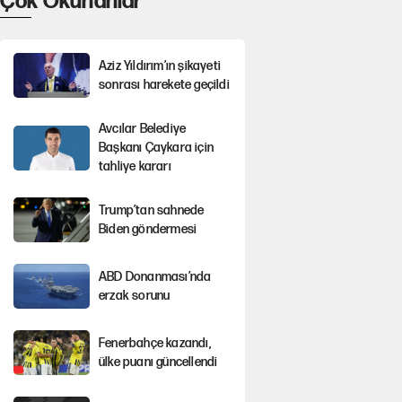
Çok Okunanlar
Aziz Yıldırım’ın şikayeti
sonrası harekete geçildi
Avcılar Belediye
Başkanı Çaykara için
tahliye kararı
Trump’tan sahnede
Biden göndermesi
ABD Donanması’nda
erzak sorunu
Fenerbahçe kazandı,
ülke puanı güncellendi