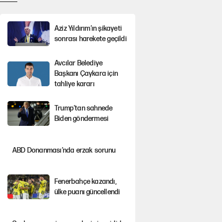
Aziz Yıldırım’ın şikayeti
sonrası harekete geçildi
Avcılar Belediye
Başkanı Çaykara için
tahliye kararı
Trump’tan sahnede
Biden göndermesi
ABD Donanması’nda erzak sorunu
Fenerbahçe kazandı,
ülke puanı güncellendi