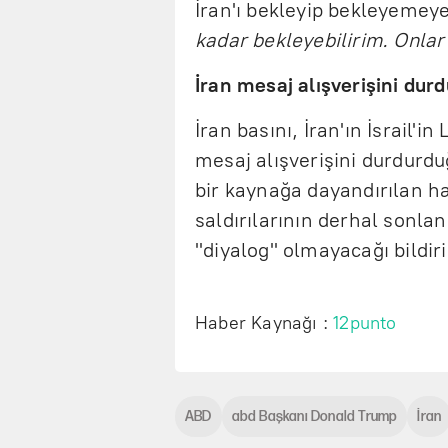
İran'ı bekleyip bekleyeme
kadar bekleyebilirim. Onlar
İran mesaj alışverişini dur
İran basını, İran'ın İsrail'i
mesaj alışverişini durdurd
bir kaynağa dayandırılan ha
saldırılarının derhal sonlan
"diyalog" olmayacağı bildiri
Haber Kaynağı :
12punto
ABD
abd Başkanı Donald Trump
İran