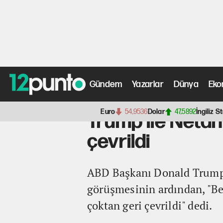
Gündem
Yazarlar
Dünya
Eko
Anasayfa
>
Dünya Haberleri
> Trump ile Netanyahu tele
Euro
54,9536
Dolar
47,5892
İngiliz St
Trump ile Netan
çevrildi
ABD Başkanı Donald Trump, 
görüşmesinin ardından, "Bey
çoktan geri çevrildi" dedi.