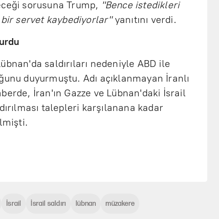
yeceği sorusuna Trump,
"Bence istedikleri
 bir servet kaybediyorlar"
yanıtını verdi.
durdu
n Lübnan'da saldırıları nedeniyle ABD ile
uğunu duyurmuştu. Adı açıklanmayan İranlı
berde, İran'ın Gazze ve Lübnan'daki İsrail
dırılması talepleri karşılanana kadar
lmişti.
İsrail
İsrail saldırı
lübnan
müzakere