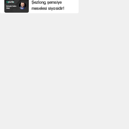
Şezlong, şemsiye
meselesi siyasidir!
Gazeteler çerçeve
yasayı nasıl gördü?
Hayye ale’s-SALAH,
Hayye ale’l-felâh
ABD ekonomisi ve
min Netanyahu
NATO’nun işlevi
Ağustos ayında emekli
promosyonları
güncellendi