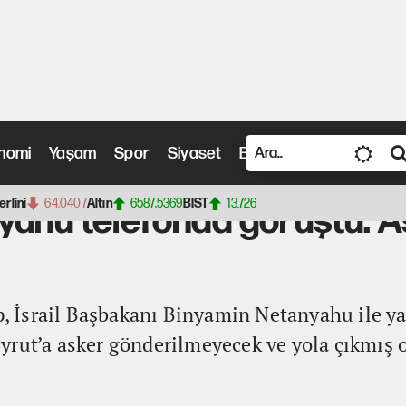
nomi
Yaşam
Spor
Siyaset
Bilim ve Teknoloji
Vide
fonda görüştü: Askerler geri çevrildi
erlini
64,0407
Altın
6587,5369
BIST
13.726
yahu telefonda görüştü: A
İsrail Başbakanı Binyamin Netanyahu ile yap
rut’a asker gönderilmeyecek ve yola çıkmış o