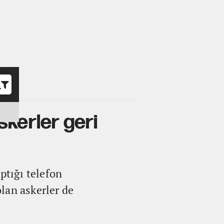
o
skerler geri
tığı telefon
lan askerler de