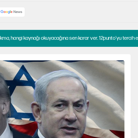
kma, hangi kaynağı okuyacağına sen karar ver. 12punto'yu tercih et