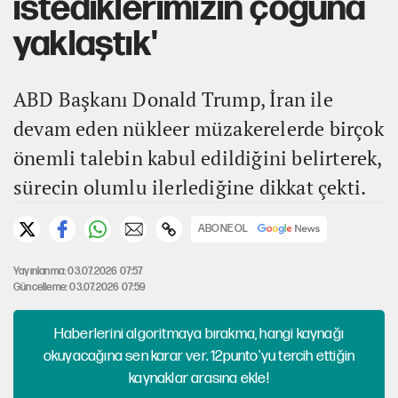
istediklerimizin çoğuna
yaklaştık'
ABD Başkanı Donald Trump, İran ile
devam eden nükleer müzakerelerde birçok
önemli talebin kabul edildiğini belirterek,
sürecin olumlu ilerlediğine dikkat çekti.
ABONE OL
Yayınlanma: 03.07.2026 07:57
Güncelleme: 03.07.2026 07:59
Haberlerini algoritmaya bırakma, hangi kaynağı
okuyacağına sen karar ver. 12punto'yu tercih ettiğin
kaynaklar arasına ekle!