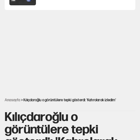
'Yenilen düşmanla pazarlık yapmak teslimiyettir'
Hayye ale’s-SALAH, Hayye ale’l-felâh
Hastaneden erken ayrıldı, hafızasını kaybetti
Kılıçdaroğlu'nun grup konuşması CHP'yi
karıştırdı!
Anasayfa
> Kılıçdaroğlu o görüntülere tepki gösterdi: 'Kahrolarak izledim'
Kılıçdaroğlu o
görüntülere tepki