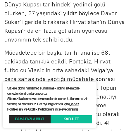
Dünya Kupası tarihindeki yedinci golü
olurken, 37 yaşındaki yıldız böylece Davor
Suker'i geride bırakarak Hırvatistan'ın Dünya
Kupası'nda en fazla gol atan oyuncusu
unvanının tek sahibi oldu.
Mücadelede bir başka tarihi ana ise 68.
dakikada tanıklık edildi. Portekiz, Hırvat
futbolcu Vlasic'in orta sahadaki Veiga'ya
ceza sahasında yaptığı müdahale sonrası
VAR incelemesiyle penaltı kazandı. Topun
Sizlere daha iyi hizmet sunabilmek adına sitemizde
çerezlerden faydalanıyoruz.
başına geçen Cristiano Ronaldo, penaltıyı
Sitemizi kullanmaya devam ederek çerez kullanımına izin
gole çevirerek skoru eşitledi ve eleme
vermiş oluyorsunuz. Detaylı bilgi almak için
Çerez
Politikasını
ve
Gizlilik Politikasını
inceleyebilirsiniz
turlarında gol atan en yaşlı futbolcu olarak
DAHA FAZLA BİLGİ
KABUL ET
Dünya Kupası tarihine adını yazdırdı. 41