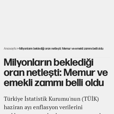
Hayye ale’s-SALAH, Hayye ale’l-felâh
Hastaneden erken ayrıldı, hafızasını kaybetti
Kılıçdaroğlu'nun grup konuşması CHP'yi karıştırdı!
Anasayfa
> Milyonların beklediği oran netleşti: Memur ve emekli zammı belli oldu
Milyonların beklediği
oran netleşti: Memur ve
emekli zammı belli oldu
Türkiye İstatistik Kurumu'nun (TÜİK)
haziran ayı enflasyon verilerini