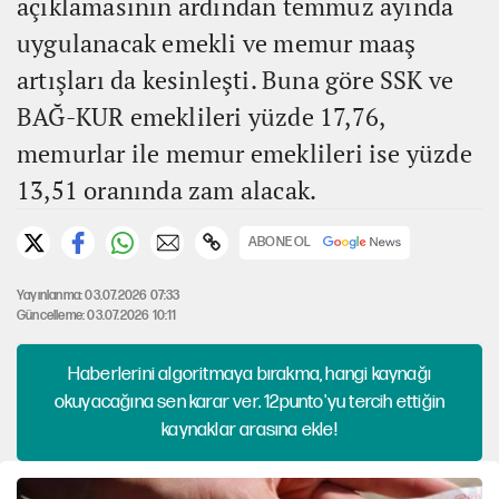
açıklamasının ardından temmuz ayında
uygulanacak emekli ve memur maaş
artışları da kesinleşti. Buna göre SSK ve
BAĞ-KUR emeklileri yüzde 17,76,
memurlar ile memur emeklileri ise yüzde
13,51 oranında zam alacak.
ABONE OL
Yayınlanma: 03.07.2026 07:33
Güncelleme: 03.07.2026 10:11
Haberlerini algoritmaya bırakma, hangi kaynağı
okuyacağına sen karar ver. 12punto'yu tercih ettiğin
kaynaklar arasına ekle!