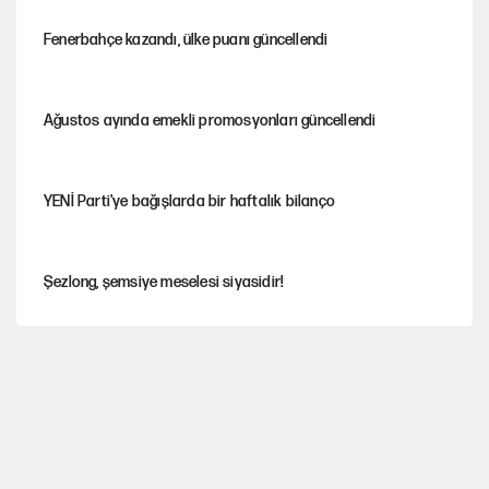
Fenerbahçe kazandı, ülke puanı güncellendi
Ağustos ayında emekli promosyonları güncellendi
YENİ Parti'ye bağışlarda bir haftalık bilanço
Şezlong, şemsiye meselesi siyasidir!
'Yenilen düşmanla pazarlık yapmak teslimiyettir'
Hayye ale’s-SALAH, Hayye ale’l-felâh