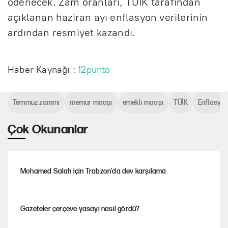
ödenecek. Zam oranları, TÜİK tarafından
açıklanan haziran ayı enflasyon verilerinin
ardından resmiyet kazandı.
Haber Kaynağı :
12punto
Temmuz zammı
memur maaşı
emekli maaşı
TÜİK
Enflasyo
Çok Okunanlar
Mohamed Salah için Trabzon'da dev karşılama
Gazeteler çerçeve yasayı nasıl gördü?