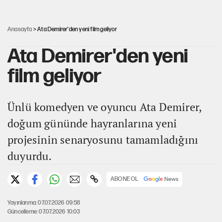
30’dan fazla belediye başkanı AKP'ye geçiyor
Anasayfa
> Ata Demirer'den yeni film geliyor
Ata Demirer'den yeni
film geliyor
Ünlü komedyen ve oyuncu Ata Demirer,
doğum gününde hayranlarına yeni
projesinin senaryosunu tamamladığını
duyurdu.
ABONE OL
Yayınlanma: 07.07.2026 09:58
Güncelleme: 07.07.2026 10:03