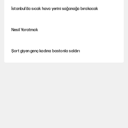
İstanbul’da sıcak hava yerini sağanağa bırakacak
Nesil Yaratmak
Şort giyen genç kadına bastonla saldırı
Miras kalan taşınmazların satışında yeni model
Çerçeve yasa kabul edildi, Ümit Özdağ'dan Güvenpark çağrısı
Karadeniz’de dron saldırısına uğrayan NADEZHDA gemisi
Türkiye'ye geldi