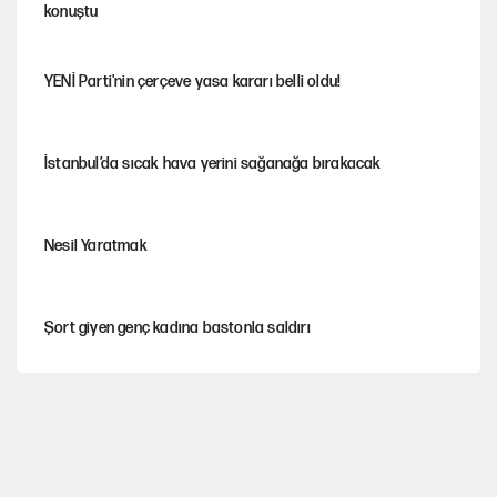
konuştu
YENİ Parti'nin çerçeve yasa kararı belli oldu!
İstanbul’da sıcak hava yerini sağanağa bırakacak
Nesil Yaratmak
Şort giyen genç kadına bastonla saldırı
Miras kalan taşınmazların satışında yeni model
Çerçeve yasa kabul edildi, Ümit Özdağ'dan Güvenpark çağrısı