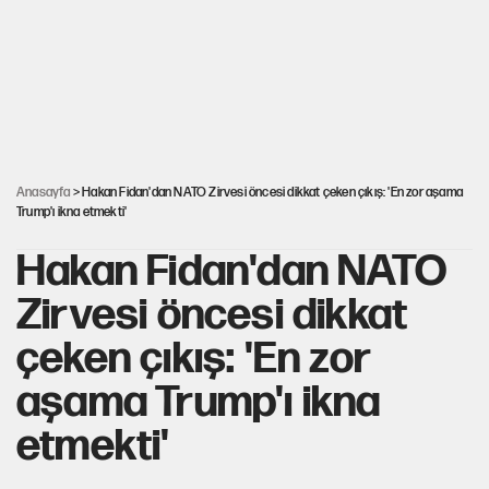
Karadeniz’de dron saldırısına uğrayan NADEZHDA gemisi
Türkiye'ye geldi
30’dan fazla belediye başkanı AKP'ye geçiyor
Anasayfa
> Hakan Fidan'dan NATO Zirvesi öncesi dikkat çeken çıkış: 'En zor aşama
Trump'ı ikna etmekti'
Hakan Fidan'dan NATO
Zirvesi öncesi dikkat
çeken çıkış: 'En zor
aşama Trump'ı ikna
etmekti'