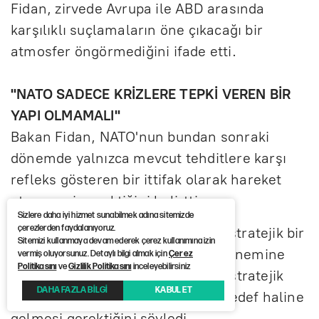
Fidan, zirvede Avrupa ile ABD arasında
karşılıklı suçlamaların öne çıkacağı bir
atmosfer öngörmediğini ifade etti.
"NATO SADECE KRİZLERE TEPKİ VEREN BİR
YAPI OLMAMALI"
Bakan Fidan, NATO'nun bundan sonraki
dönemde yalnızca mevcut tehditlere karşı
refleks gösteren bir ittifak olarak hareket
etmemesi gerektiğini belirtti.
Sizlere daha iyi hizmet sunabilmek adına sitemizde
çerezlerden faydalanıyoruz.
İttifakın uzun vadeli, kapsamlı ve stratejik bir
Sitemizi kullanmaya devam ederek çerez kullanımına izin
güvenlik anlayışı geliştirmesinin önemine
vermiş oluyorsunuz. Detaylı bilgi almak için
Çerez
Politikasını
ve
Gizlilik Politikasını
inceleyebilirsiniz
işaret eden Fidan, yeni dönemde stratejik
DAHA FAZLA BİLGİ
KABUL ET
kapasite oluşturmanın öncelikli hedef haline
gelmesi gerektiğini söyledi.