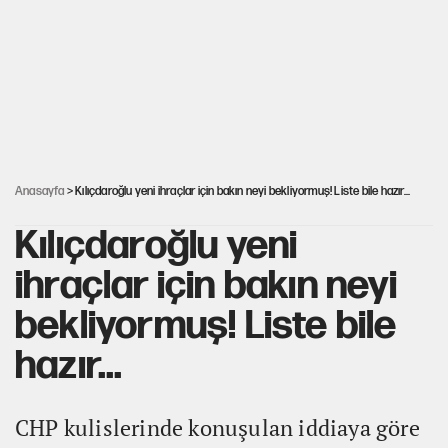
Çerçeve yasa kabul edildi, Ümit Özdağ'dan
Güvenpark çağrısı
Karadeniz’de dron saldırısına uğrayan
NADEZHDA gemisi Türkiye'ye geldi
30’dan fazla belediye başkanı AKP'ye geçiyor
Anasayfa
> Kılıçdaroğlu yeni ihraçlar için bakın neyi bekliyormuş! Liste bile hazır...
Kılıçdaroğlu yeni
ihraçlar için bakın neyi
bekliyormuş! Liste bile
hazır...
CHP kulislerinde konuşulan iddiaya göre