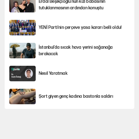
Erdal Beşikçioğlu'nun kızı babasının
tutuklanmasının ardından konuştu
YENİ Parti'nin çerçeve yasa kararı belli oldu!
İstanbul’da sıcak hava yerini sağanağa
bırakacak
Nesil Yaratmak
Şort giyen genç kadına bastonla saldırı
Miras kalan taşınmazların satışında yeni model