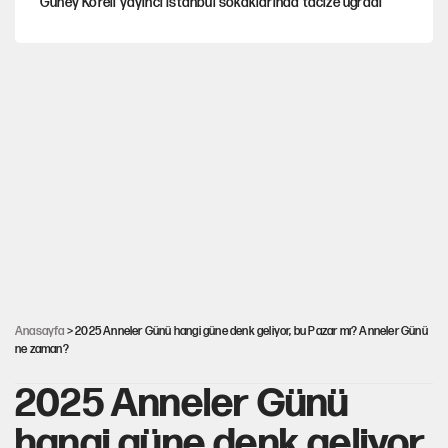
Güney Koreli yayıncı İstanbul sokaklarında tacize uğradı
PKK Yasası 15 Ağustos’a mı yetiştirilecek?!
YENİ Parti'de 'çerçeve yasa' çatlağı
Kılıçdaroğlu’ndan çerçeve yasa mesajı
UltraAslan lideri Sebahattin Şirin gözaltında
Anasayfa
> 2025 Anneler Günü hangi güne denk geliyor, bu Pazar mı? Anneler Günü
ne zaman?
2025 Anneler Günü
hangi güne denk geliyor,