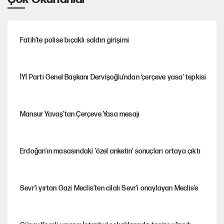
Fatih’te polise bıçaklı saldırı girişimi
İYİ Parti Genel Başkanı Dervişoğlu'ndan ‘çerçeve yasa’ tepkisi
Mansur Yavaş’tan Çerçeve Yasa mesajı
Erdoğan'ın masasındaki 'özel anketin' sonuçları ortaya çıktı
Sevr’i yırtan Gazi Meclis’ten cilalı Sevr’i onaylayan Meclis’e