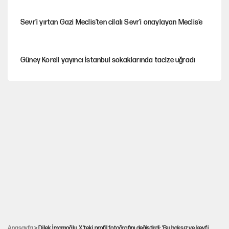
Sevr’i yırtan Gazi Meclis’ten cilalı Sevr’i onaylayan Meclis’e
Güney Koreli yayıncı İstanbul sokaklarında tacize uğradı
PKK Yasası 15 Ağustos’a mı yetiştirilecek?!
YENİ Parti'de 'çerçeve yasa' çatlağı
Kılıçdaroğlu’ndan çerçeve yasa mesajı
UltraAslan lideri Sebahattin Şirin gözaltında
Anasayfa
> Dilek İmamoğlu, X'teki profil fotoğrafını değiştirdi: 'Bu haksız ve keyfi