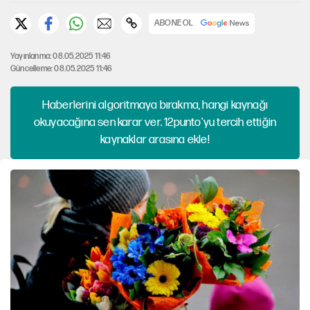
ABONE OL
Yayınlanma: 08.05.2025 11:46
Güncelleme: 08.05.2025 11:46
Haberlerini algoritmaya bırakma, hangi kaynağı
okuyacağına sen karar ver. 12punto'yu tercih ettiğin
kaynaklar arasına ekle!