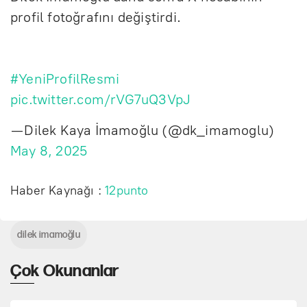
profil fotoğrafını değiştirdi.
#YeniProfilResmi
pic.twitter.com/rVG7uQ3VpJ
— Dilek Kaya İmamoğlu (@dk_imamoglu)
May 8, 2025
Haber Kaynağı :
12punto
dilek imamoğlu
Çok Okunanlar