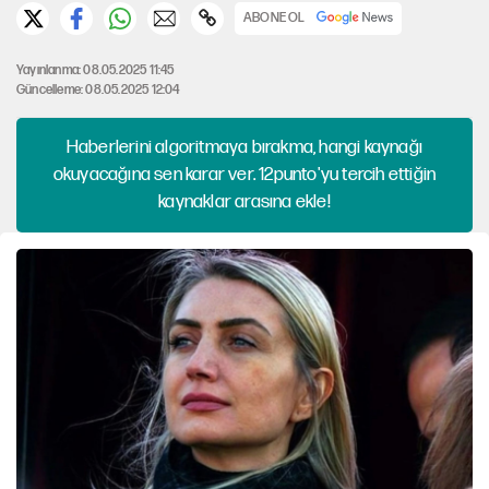
ABONE OL
Yayınlanma: 08.05.2025 11:45
Güncelleme: 08.05.2025 12:04
Haberlerini algoritmaya bırakma, hangi kaynağı
okuyacağına sen karar ver. 12punto'yu tercih ettiğin
kaynaklar arasına ekle!