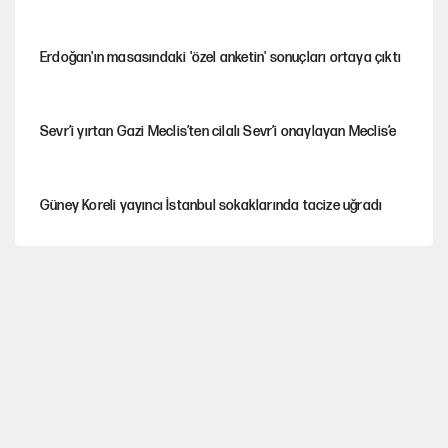
Erdoğan'ın masasındaki 'özel anketin' sonuçları ortaya çıktı
Sevr’i yırtan Gazi Meclis’ten cilalı Sevr’i onaylayan Meclis’e
Güney Koreli yayıncı İstanbul sokaklarında tacize uğradı
PKK Yasası 15 Ağustos’a mı yetiştirilecek?!
YENİ Parti'de 'çerçeve yasa' çatlağı
Kılıçdaroğlu’ndan çerçeve yasa mesajı