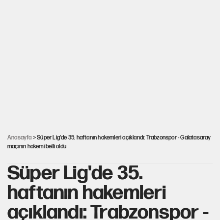
PKK Yasası 15 Ağustos’a mı yetiştirilecek?!
YENİ Parti'de 'çerçeve yasa' çatlağı
Kılıçdaroğlu’ndan çerçeve yasa mesajı
UltraAslan lideri Sebahattin Şirin gözaltında
Anasayfa
> Süper Lig'de 35. haftanın hakemleri açıklandı: Trabzonspor - Galatasaray
maçının hakemi belli oldu
Süper Lig'de 35.
haftanın hakemleri
açıklandı: Trabzonspor -