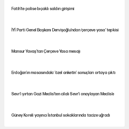
Fatih’te polise bıçaklı saldırı girişimi
İYİ Parti Genel Başkanı Dervişoğlu'ndan ‘çerçeve yasa’ tepkisi
Mansur Yavaş’tan Çerçeve Yasa mesajı
Erdoğan'ın masasındaki 'özel anketin' sonuçları ortaya çıktı
Sevr’i yırtan Gazi Meclis’ten cilalı Sevr’i onaylayan Meclis’e
Güney Koreli yayıncı İstanbul sokaklarında tacize uğradı