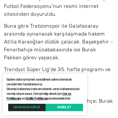
Futbol Federasyonu’nun resmi internet
sitesinden duyuruldu.
Buna göre Trabzonspor ile Galatasaray
arasında oynanacak karşılaşmada hakem
Atilla Karaoğlan düdük çalacak. Başakşehir -
Fenerbahçe müsabakasında ise Burak
Pakkan görev yapacak.
Trendyol Süper Lig’de 35. hafta programı ve
görev alacak hakemler şöyle:
Sizlere daha iyi hizmet sunabilmek adına sitemizde
çerezlerden faydalanıyoruz.
Yarın
Sitemizi kullanmaya devam ederek çerez kullanımına izin
vermiş oluyorsunuz. Detaylı bilgi almak için
Çerez
Politikasını
ve
Gizlilik Politikasını
inceleyebilirsiniz
20.00 RAMS Başakşehir - Fenerbahçe: Burak
DAHA FAZLA BİLGİ
KABUL ET
Pakkan