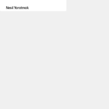
Nesil Yaratmak
Şort giyen genç kadına
bastonla saldırı
Miras kalan
taşınmazların satışında
yeni model
MHP'li vekil masaya
yumruk vurdu, İYİ Partili
vekilin üzerine yürüdü!
Çerçeve yasa kabul
edildi, Ümit Özdağ'dan
Güvenpark çağrısı