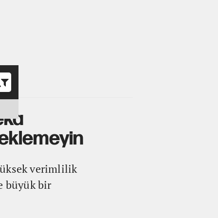
o
eka
beklemeyin
üksek verimlilik
e büyük bir