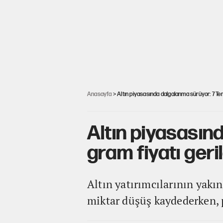
Anasayfa
> Altın piyasasında dalgalanma sürüyor: 7 Te
Altın piyasası
gram fiyatı geri
Altın yatırımcılarının yakı
miktar düşüş kaydederken, p