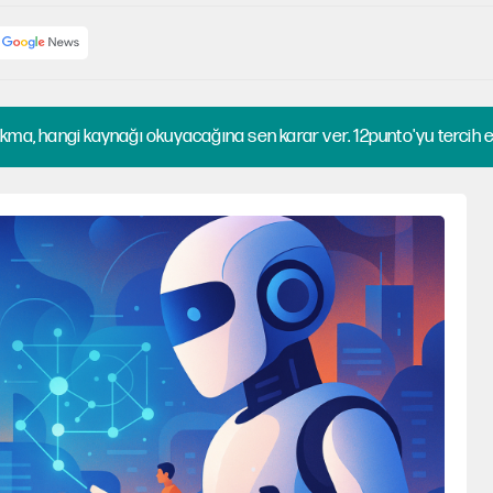
kma, hangi kaynağı okuyacağına sen karar ver. 12punto'yu tercih et