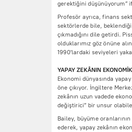
gerektiğini düşünüyorum” if
Profesör ayrıca, finans sek
sektörlerde bile, beklendiğ
çıkmadığını dile getirdi. Pis
olduklarımız göz önüne alınd
1990'lardaki seviyeleri ya
YAPAY ZEKÂNIN EKONOMİK
Ekonomi dünyasında yapay z
öne çıkıyor. İngiltere Merk
zekânın uzun vadede ekono
değiştirici” bir unsur olabi
Bailey, büyüme oranlarının
ederek, yapay zekânın ekono