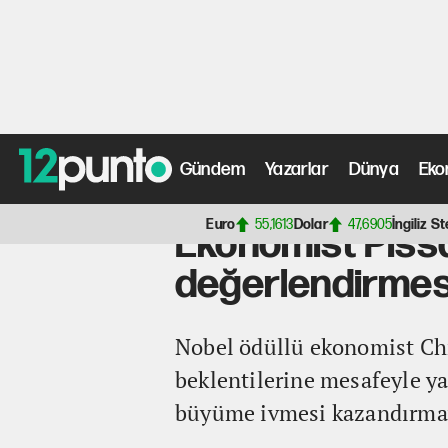
Gündem
Yazarlar
Dünya
Eko
Anasayfa
>
Ekonomi Haberleri
> Ekonomist Pissarides't
Euro
55,1613
Dolar
47,6905
İngiliz St
Ekonomist Pissa
değerlendirmesi
Nobel ödüllü ekonomist Chri
beklentilerine mesafeyle ya
büyüme ivmesi kazandırmaya