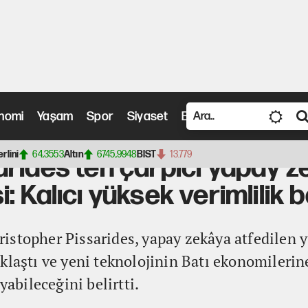
nomi
Yaşam
Spor
Siyaset
Bilim ve Teknoloji
Vide
en çarpıcı yapay zeka değerlendirmesi: Kalıcı yüksek verimlilik beklemeyin
erlini
64,3553
Altın
6745,9948
BIST
13.779
rides'ten çarpıcı yapay z
: Kalıcı yüksek verimlilik 
stopher Pissarides, yapay zekâya atfedilen y
klaştı ve yeni teknolojinin Batı ekonomilerin
bileceğini belirtti.