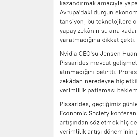
kazandırmak amacıyla yapay
Avrupa'daki durgun ekonom
tansiyon, bu teknolojilere o
yapay zekânın şu ana kadar 
yaratmadığına dikkat çekti.
Nvidia CEO'su Jensen Huang
Pissarides mevcut gelişmele
alınmadığını belirtti. Profe
zekâdan neredeyse hiç etki
verimlilik patlaması bekle
Pissarides, geçtiğimiz gün
Economic Society konferans
artışından söz etmek hiç de
verimlilik artışı döneminin