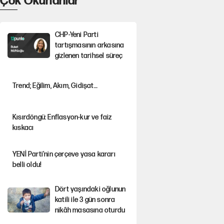
Çok Okunanlar
CHP-Yeni Parti
tartışmasının arkasına
gizlenen tarihsel süreç
Trend; Eğilim, Akım, Gidişat…
Kısırdöngü: Enflasyon-kur ve faiz
kıskacı
YENİ Parti'nin çerçeve yasa kararı
belli oldu!
Dört yaşındaki oğlunun
katili ile 3 gün sonra
nikâh masasına oturdu