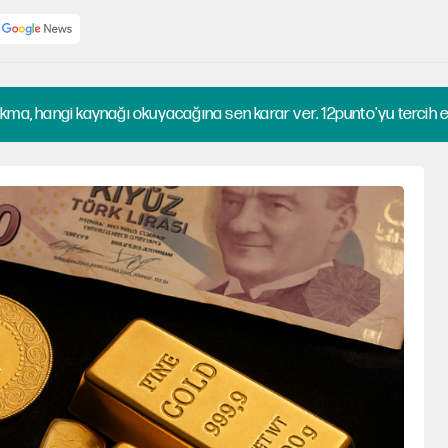
kma, hangi kaynağı okuyacağına sen karar ver. 12punto'yu tercih et