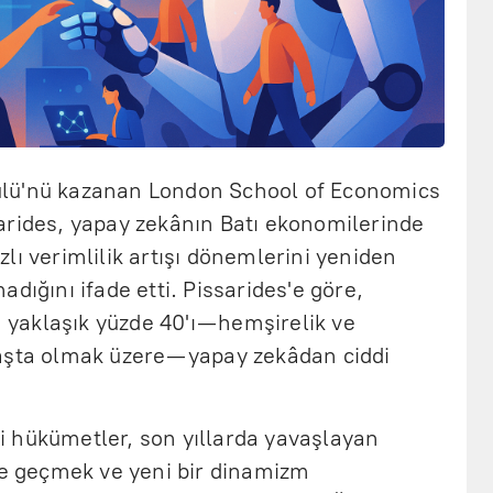
lü'nü kazanan London School of Economics
arides, yapay zekânın Batı ekonomilerinde
lı verimlilik artışı dönemlerini yeniden
dığını ifade etti. Pissarides'e göre,
n yaklaşık yüzde 40'ı —hemşirelik ve
aşta olmak üzere— yapay zekâdan ciddi
tli hükümetler, son yıllarda yavaşlayan
 geçmek ve yeni bir dinamizm