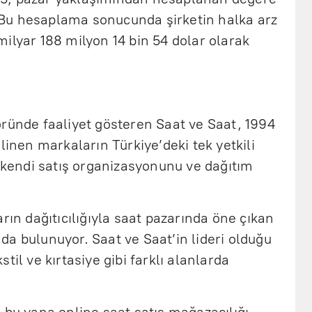
i. Bu hesaplama sonucunda şirketin halka arz
ilyar 188 milyon 14 bin 54 dolar olarak
öründe faaliyet gösteren Saat ve Saat, 1994
linen markaların Türkiye’deki tek yetkili
k kendi satış organizasyonunu ve dağıtım
rın dağıtıcılığıyla saat pazarında öne çıkan
a bulunuyor. Saat ve Saat’in lideri olduğu
til ve kırtasiye gibi farklı alanlarda
 bu yana online saat satış mağazacılığı