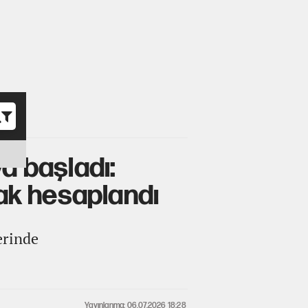
o
a başladı:
rak hesaplandı
erinde
Yayınlanma: 06.07.2026 18:28