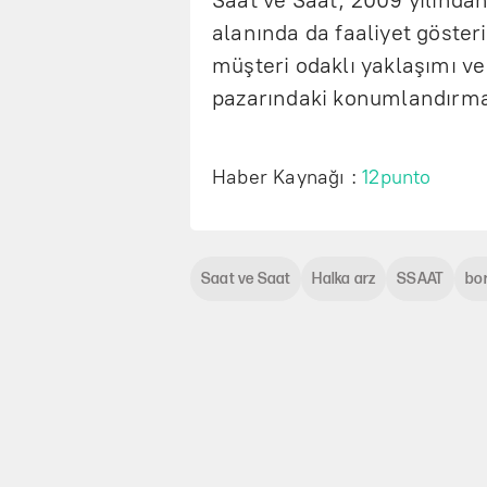
alanında da faaliyet göster
müşteri odaklı yaklaşımı ve
pazarındaki konumlandırmas
Haber Kaynağı :
12punto
Saat ve Saat
Halka arz
SSAAT
bo