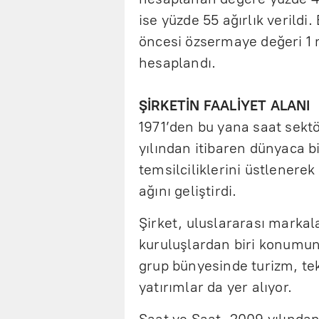
ise yüzde 55 ağırlık verild
öncesi özsermaye değeri 1 m
hesaplandı.
ŞİRKETİN FAALİYET ALANI
1971’den bu yana saat sekt
yılından itibaren dünyaca bi
temsilciliklerini üstlenere
ağını geliştirdi.
Şirket, uluslararası markala
kuruluşlardan biri konumund
grup bünyesinde turizm, teks
yatırımlar da yer alıyor.
Saat ve Saat, 2009 yılından