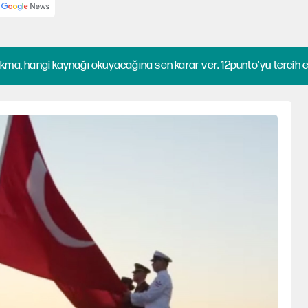
kma, hangi kaynağı okuyacağına sen karar ver. 12punto'yu tercih et