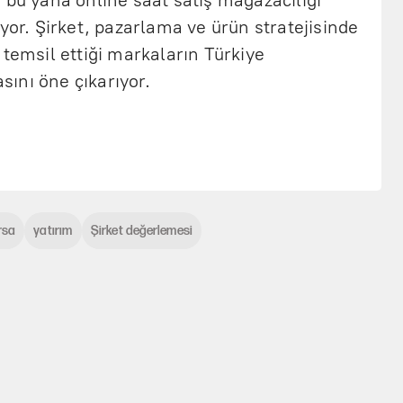
iyor. Şirket, pazarlama ve ürün stratejisinde
 temsil ettiği markaların Türkiye
ını öne çıkarıyor.
rsa
yatırım
Şirket değerlemesi