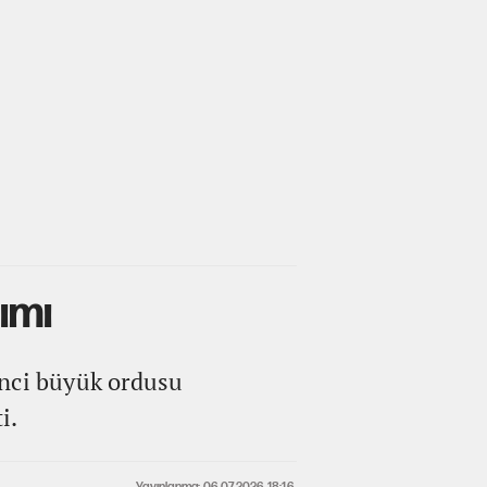
ımı
inci büyük ordusu
i.