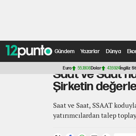
Gündem
Yazarlar
Dünya
Eko
Anasayfa
>
Ekonomi Haberleri
> Saat ve Saat halka arz 
Euro
55,1808
Dolar
47,6924
İngiliz St
Saat ve Saat ha
Şirketin değerle
Saat ve Saat, SSAAT koduyla
yatırımcılardan talep topla