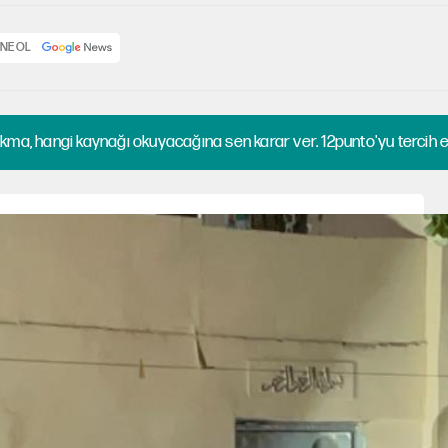
NE OL
kma, hangi kaynağı okuyacağına sen karar ver. 12punto'yu tercih et