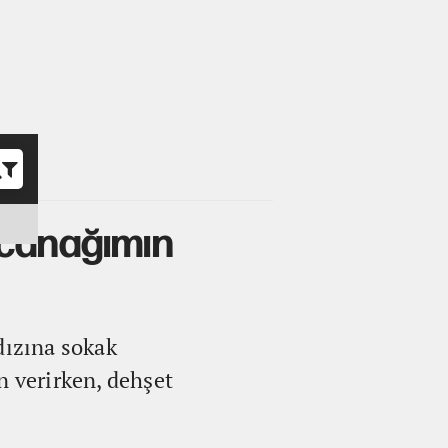
o
bacanağımın
dızına sokak
n verirken, dehşet