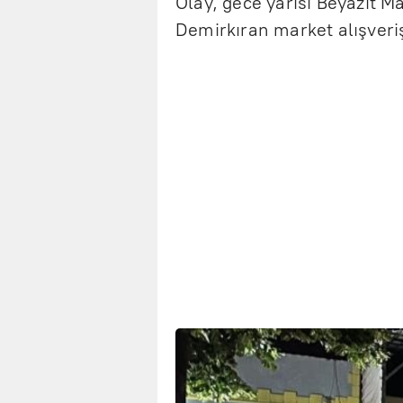
Olay, gece yarısı Beyazıt M
Demirkıran market alışveriş