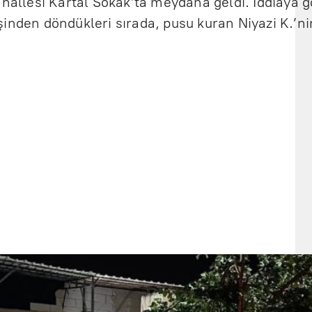
ahallesi Kartal Sokak’ta meydana geldi. İddiaya
inden döndükleri sırada, pusu kuran Niyazi K.’nin