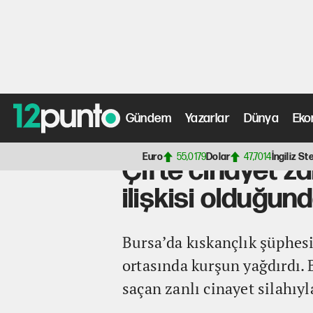
Gündem
Yazarlar
Dünya
Eko
Anasayfa
>
Fotoğraf Galerisi
> Çifte cinayet zanlısının
Euro
55,0179
Dolar
47,7014
İngiliz Ste
Çifte cinayet za
ilişkisi olduğu
Bursa’da kıskançlık şüphesi
ortasında kurşun yağdırdı. 
saçan zanlı cinayet silahıyl