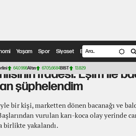
nomi
Yaşam
Spor
Siyaset
Bilim ve Teknoloji
Vide
 ifadesi: Eşim ile bacanağımın ilişkisi olduğundan şüphelendim
rlini
64,0998
Altın
6705,6684
BIST
13.829
nlısının ifadesi: Eşim ile 
ndan şüphelendim
yle bir kişi, marketten dönen bacanağı ve bal
Başlarından vurulan karı-koca olay yerinde ca
a birlikte yakalandı.