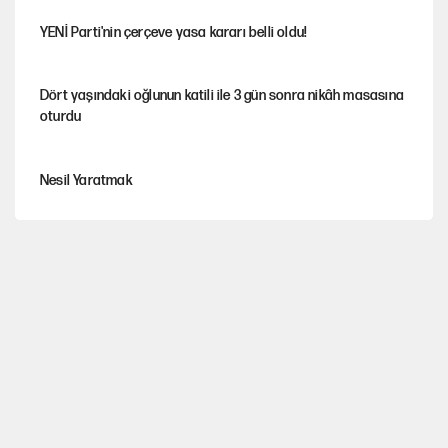
YENİ Parti'nin çerçeve yasa kararı belli oldu!
Dört yaşındaki oğlunun katili ile 3 gün sonra nikâh masasına
oturdu
Nesil Yaratmak
Şort giyen genç kadına bastonla saldırı
Miras kalan taşınmazların satışında yeni model
MHP'li vekil masaya yumruk vurdu, İYİ Partili vekilin üzerine
yürüdü!