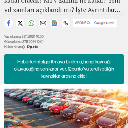
kadar olacak? MTV zammı ne kadar? Yeni
yıl zamları açıklandı mı? İşte Ayrıntılar...
ABONE OL
Yayınlanma: 27.11.2024 10:00
Güncelleme: 27.11.2024 10:01
Haber Kaynağı :
12punto
Haberlerini algoritmaya bırakma, hangi kaynağı
okuyacağına sen karar ver. 12punto'yu tercih ettiğin
kaynaklar arasına ekle!