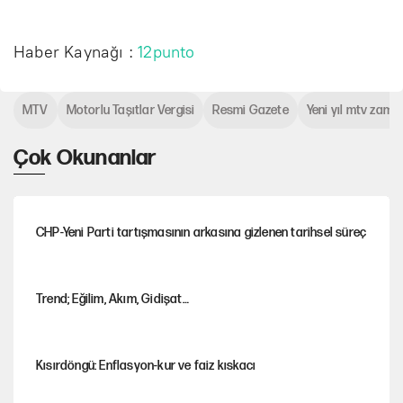
Haber Kaynağı :
12punto
MTV
Motorlu Taşıtlar Vergisi
Resmi Gazete
Yeni yıl mtv zamm
Çok Okunanlar
CHP-Yeni Parti tartışmasının arkasına gizlenen tarihsel süreç
Trend; Eğilim, Akım, Gidişat…
Kısırdöngü: Enflasyon-kur ve faiz kıskacı