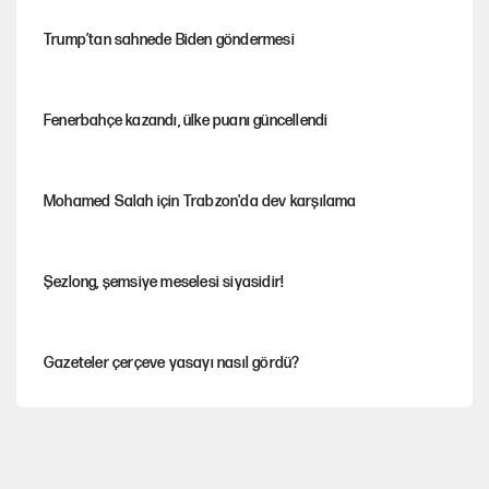
Trump’tan sahnede Biden göndermesi
Fenerbahçe kazandı, ülke puanı güncellendi
Mohamed Salah için Trabzon'da dev karşılama
Şezlong, şemsiye meselesi siyasidir!
Gazeteler çerçeve yasayı nasıl gördü?
Hayye ale’s-SALAH, Hayye ale’l-felâh