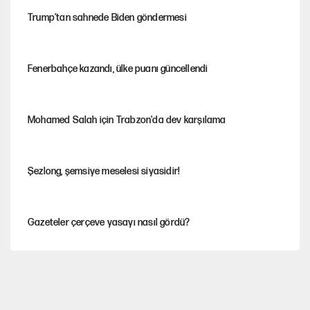
Trump’tan sahnede Biden göndermesi
Fenerbahçe kazandı, ülke puanı güncellendi
Mohamed Salah için Trabzon'da dev karşılama
Şezlong, şemsiye meselesi siyasidir!
Gazeteler çerçeve yasayı nasıl gördü?
Hayye ale’s-SALAH, Hayye ale’l-felâh