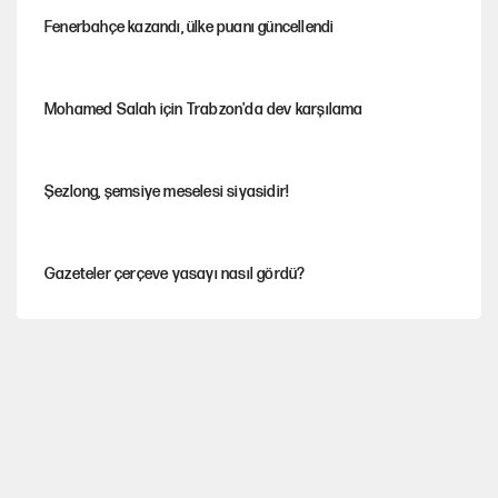
Fenerbahçe kazandı, ülke puanı güncellendi
Mohamed Salah için Trabzon'da dev karşılama
Şezlong, şemsiye meselesi siyasidir!
Gazeteler çerçeve yasayı nasıl gördü?
Hayye ale’s-SALAH, Hayye ale’l-felâh
Ağustos ayında emekli promosyonları güncellendi