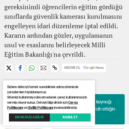
gereksinimli öğrencilerin eğitim gördüğü
sınıflarda güvenlik kamerası kurulmasını
engelleyen idari düzenleme iptal edildi.
Kararın ardından gözler, uygulamanın
usul ve esaslarını belirleyecek Milli
Eğitim Bakanlığı'na çevrildi.
ABONE OL
Yayınlanma: 08.07.2026 12:15
Güncelleme: 08.07.2026 12:22
Sizlere daha iyi hizmet sunabilmek adına sitemizde
çerezlerden faydalanıyoruz.
Sitemizi kullanmaya devam ederek çerez kullanımına izin
Haberlerini algoritmaya bırakma, hangi kaynağı
vermiş oluyorsunuz. Detaylı bilgi almak için
Çerez
Politikasını
ve
Gizlilik Politikasını
inceleyebilirsiniz
okuyacağına sen karar ver. 12punto'yu tercih ettiğin
kaynaklar arasına ekle!
DAHA FAZLA BİLGİ
KABUL ET