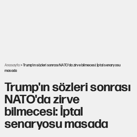
Ağustos ayında emekli promosyonları güncellendi
ABD ekonomisi ve NATO’nun işlevi
YENİ Parti'ye bağışlarda bir haftalık bilanço
Anasayfa
> Trump'ın sözleri sonrası NATO'da zirve bilmecesi: İptal senaryosu
masada
Trump'ın sözleri sonrası
NATO'da zirve
bilmecesi: İptal
senaryosu masada