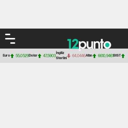
İngiliz
55,0529
47,5903
64,0446
6610,9461
Euro
Dolar
Altın
BIST
Sterlini