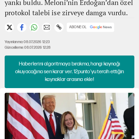
yankı buldu. Meloni’nin Erdoğan’dan özel
protokol talebi ise zirveye damga vurdu.
ABONE OL
Yayınlanma: 08.07.2026 12:23
Güncelleme: 08.07.2026 12:28
Haberlerini algoritmaya bırakma, hangi kaynağı
okuyacağına sen karar ver. 12punto'yu tercih ettiğin
kaynaklar arasına ekle!