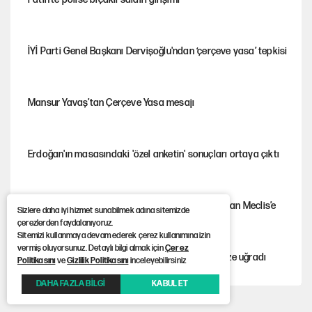
İYİ Parti Genel Başkanı Dervişoğlu'ndan ‘çerçeve yasa’ tepkisi
Mansur Yavaş’tan Çerçeve Yasa mesajı
Erdoğan'ın masasındaki 'özel anketin' sonuçları ortaya çıktı
Sevr’i yırtan Gazi Meclis’ten cilalı Sevr’i onaylayan Meclis’e
Sizlere daha iyi hizmet sunabilmek adına sitemizde
çerezlerden faydalanıyoruz.
Sitemizi kullanmaya devam ederek çerez kullanımına izin
vermiş oluyorsunuz. Detaylı bilgi almak için
Çerez
Güney Koreli yayıncı İstanbul sokaklarında tacize uğradı
Politikasını
ve
Gizlilik Politikasını
inceleyebilirsiniz
DAHA FAZLA BİLGİ
KABUL ET
YENİ Parti’nin çerçeve yasa kararı belli oldu