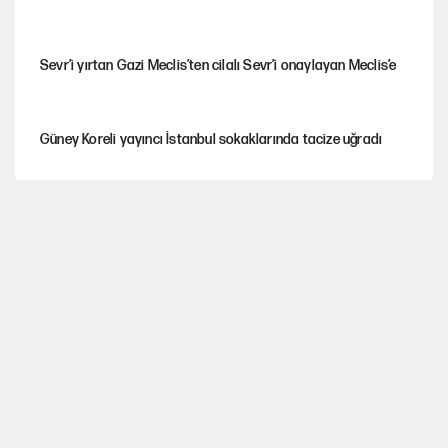
Sevr’i yırtan Gazi Meclis’ten cilalı Sevr’i onaylayan Meclis’e
Güney Koreli yayıncı İstanbul sokaklarında tacize uğradı
YENİ Parti’nin çerçeve yasa kararı belli oldu
YENİ Parti'de 'çerçeve yasa' çatlağı
Cemil Tugay’ın son hamlesi AKP’ye geçiş iddialarını
güçlendirdi!
Erdoğan’dan Emniyet teşkilatını ilgilendiren karar