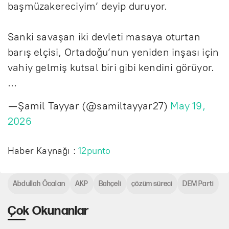
başmüzakereciyim’ deyip duruyor.
Sanki savaşan iki devleti masaya oturtan
barış elçisi, Ortadoğu’nun yeniden inşası için
vahiy gelmiş kutsal biri gibi kendini görüyor.
…
— Şamil Tayyar (@samiltayyar27)
May 19,
2026
Haber Kaynağı :
12punto
Abdullah Öcalan
AKP
Bahçeli
çözüm süreci
DEM Parti
Çok Okunanlar