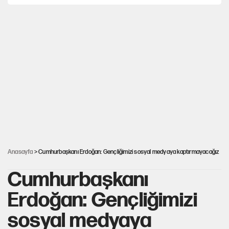
YENİ Parti’nin çerçeve yasa kararı belli oldu
YENİ Parti'de 'çerçeve yasa' çatlağı
Cemil Tugay’ın son hamlesi AKP’ye geçiş iddialarını
güçlendirdi!
Erdoğan’dan Emniyet teşkilatını ilgilendiren karar
Anasayfa
> Cumhurbaşkanı Erdoğan: Gençliğimizi sosyal medyaya kaptırmayacağız
Cumhurbaşkanı
Erdoğan: Gençliğimizi
sosyal medyaya