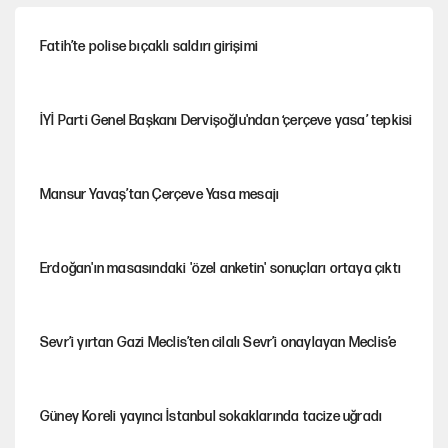
Fatih’te polise bıçaklı saldırı girişimi
İYİ Parti Genel Başkanı Dervişoğlu'ndan ‘çerçeve yasa’ tepkisi
Mansur Yavaş’tan Çerçeve Yasa mesajı
Erdoğan'ın masasındaki 'özel anketin' sonuçları ortaya çıktı
Sevr’i yırtan Gazi Meclis’ten cilalı Sevr’i onaylayan Meclis’e
Güney Koreli yayıncı İstanbul sokaklarında tacize uğradı