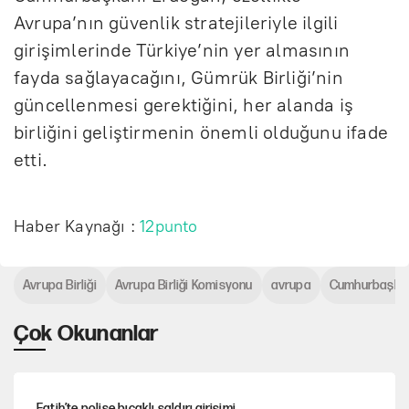
Avrupa’nın güvenlik stratejileriyle ilgili
girişimlerinde Türkiye’nin yer almasının
fayda sağlayacağını, Gümrük Birliği’nin
güncellenmesi gerektiğini, her alanda iş
birliğini geliştirmenin önemli olduğunu ifade
etti.
Haber Kaynağı :
12punto
Avrupa Birliği
Avrupa Birliği Komisyonu
avrupa
Cumhurbaşkan
Çok Okunanlar
Fatih’te polise bıçaklı saldırı girişimi