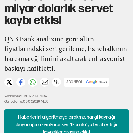
milyar dolarlık servet
kaybı etkisi
QNB Bank analizine göre altın
fiyatlarındaki sert gerileme, hanehalkının
harcama eğilimini azaltarak enflasyonist
baskıyı hafifletti.
ABONE OL
Yayınlanma: 09.07.2026 14:57
Güncelleme: 09.07.2026 14:59
Haberlerini algoritmaya bırakma, hangi kaynağı
okuyacağına sen karar ver. 12punto'yu tercih ettiğin
kaynaklar arasına ekle!