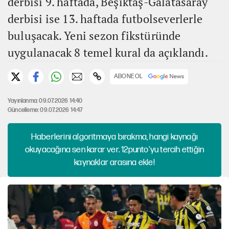
derbisi 9. haftada, Beşiktaş-Galatasaray
derbisi ise 13. haftada futbolseverlerle
buluşacak. Yeni sezon fikstüründe
uygulanacak 8 temel kural da açıklandı.
ABONE OL
Yayınlanma: 09.07.2026 14:40
Güncelleme: 09.07.2026 14:47
Haberlerini algoritmaya bırakma, hangi kaynağı
okuyacağına sen karar ver. 12punto'yu tercih ettiğin
kaynaklar arasına ekle!