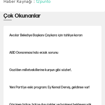
Haber Kaynağı :
12punto
Çok Okunanlar
Avcılar Belediye Başkanı Çaykara için tahliye kararı
ABD Donanması’nda erzak sorunu
Gazi’den milletvekillerine kurşun gibi sözler!..
Yeni Parti'ye eski program: Ey Kemal Derviş, geldinse vur!
Görünen bütçe, bütçe dışı riskler ve hazineyi bekleyen yük