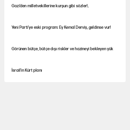
Gazi’den milletvekillerine kurşun gibi sözler!..
Yeni Parti'ye eski program: Ey Kemal Derviş, geldinse vur!
Görünen bütçe, bütçe dışı riskler ve hazineyi bekleyen yük
İsrail’in Kürt planı
Sahibinden satılık pasaport
Fatih Altaylı’dan Erdal Beşikçioğlu’na uyuşturucu testi tepkisi