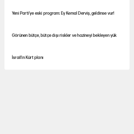
Yeni Parti'ye eski program: Ey Kemal Derviş, geldinse vur!
Görünen bütçe, bütçe dışı riskler ve hazineyi bekleyen yük
İsrail’in Kürt planı
Sahibinden satılık pasaport
Fatih Altaylı’dan Erdal Beşikçioğlu’na uyuşturucu testi tepkisi
CHP'li Kuşoğlu'ndan YENİ Parti ve kurultay çıkışı