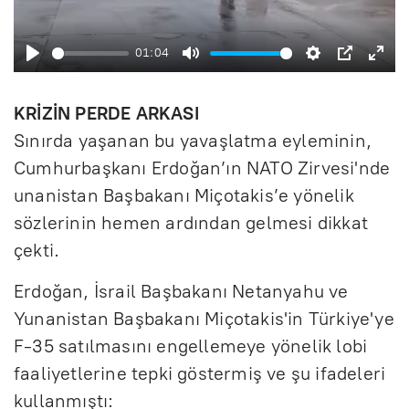
a
ş
01:04
B
S
A
P
E
l
a
e
y
I
n
a
KRİZİN PERDE ARKASI
ş
s
a
P
t
t
Sınırda yaşanan bu yavaşlatma eyleminin,
Cumhurbaşkanı Erdoğan’ın NATO Zirvesi'nde
l
s
r
e
unanistan Başbakanı Miçotakis’e yönelik
a
i
l
r
sözlerinin hemen ardından gelmesi dikkat
t
z
a
f
çekti.
r
u
Erdoğan, İsrail Başbakanı Netanyahu ve
l
Yunanistan Başbakanı Miçotakis'in Türkiye'ye
l
F-35 satılmasını engellemeye yönelik lobi
s
faaliyetlerine tepki göstermiş ve şu ifadeleri
c
kullanmıştı: