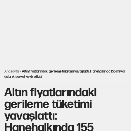
Fatih Altaylı’dan Erdal Beşikçioğlu’na uyuşturucu testi tepkisi
CHP'li Kuşoğlu'ndan YENİ Parti ve kurultay çıkışı
Yine böcek ilacı skandalı... 9 yaşındaki Yusuf Talha hayatını
kaybetti
Anasayfa
> Altın fiyatlarındaki gerileme tüketimi yavaşlattı: Hanehalkında 155 milyar
dolarlık servet kaybı etkisi
Altın fiyatlarındaki
gerileme tüketimi
yavaşlattı:
Hanehalkında 155