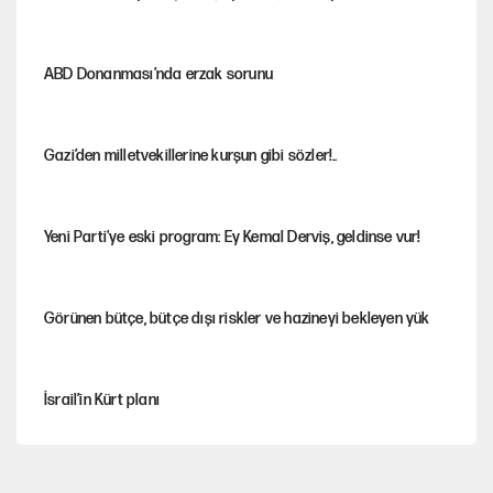
ABD Donanması’nda erzak sorunu
Gazi’den milletvekillerine kurşun gibi sözler!..
Yeni Parti'ye eski program: Ey Kemal Derviş, geldinse vur!
Görünen bütçe, bütçe dışı riskler ve hazineyi bekleyen yük
İsrail’in Kürt planı
Sahibinden satılık pasaport