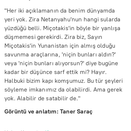
r
"Her iki açıklamanın da benim dünyamda
e
yeri yok. Zira Netanyahu'nun hangi sularda
e
yüzdüğü belli. Miçotakis'in böyle bir yanlışa
n
düşmemesi gerekirdi. Zira biz, Sayın
Miçotakis'in Yunanistan için almış olduğu
savunma araçlarına, 'niçin bunları aldın?'
veya 'niçin bunları alıyorsun?' diye bugüne
kadar bir düşünce sarf ettik mi? Hayır.
Halbuki bizim kapı komşumuz. Bu tür şeyleri
söyleme imkanımız da olabilirdi. Ama gerek
yok. Alabilir de satabilir de."
Görüntü ve anlatım: Taner Saraç