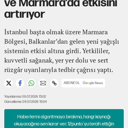
ve Marmara’da etkisini
artırıyor
İstanbul başta olmak üzere Marmara
Bölgesi, Balkanlar’dan gelen yeni yağışlı
sistemin etkisi altına girdi. Yetkililer,
kuvvetli sağanak, yer yer dolu ve sert
rüzgâr uyarılarıyla tedbir çağrısı yaptı.
ABONE OL
Yayınlanma: 09.07.2026 15:02
Güncelleme: 09.07.2026 15:04
Haberlerini algoritmaya bırakma, hangi kaynağı
okuyacağına sen karar ver. 12punto'yu tercih ettiğin