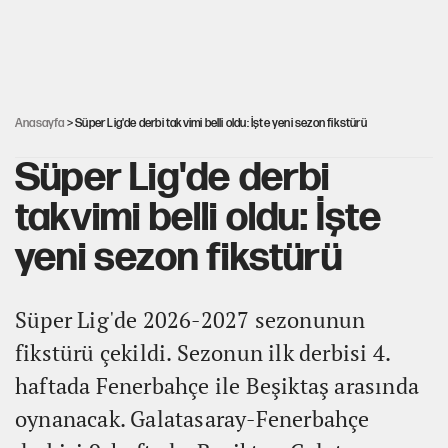
CHP'li Kuşoğlu'ndan YENİ Parti ve kurultay çıkışı
Yine böcek ilacı skandalı... 9 yaşındaki Yusuf Talha hayatını
kaybetti
Anasayfa
> Süper Lig'de derbi takvimi belli oldu: İşte yeni sezon fikstürü
Süper Lig'de derbi
takvimi belli oldu: İşte
yeni sezon fikstürü
Süper Lig'de 2026-2027 sezonunun
fikstürü çekildi. Sezonun ilk derbisi 4.
haftada Fenerbahçe ile Beşiktaş arasında
oynanacak. Galatasaray-Fenerbahçe