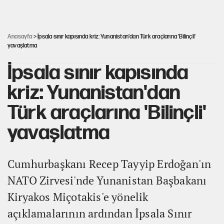
Yine böcek ilacı skandalı... 9 yaşındaki Yusuf Talha hayatını
kaybetti
Anasayfa
> İpsala sınır kapısında kriz: Yunanistan'dan Türk araçlarına 'Bilinçli'
yavaşlatma
İpsala sınır kapısında
kriz: Yunanistan'dan
Türk araçlarına 'Bilinçli'
yavaşlatma
Cumhurbaşkanı Recep Tayyip Erdoğan'ın
NATO Zirvesi'nde Yunanistan Başbakanı
Kiryakos Miçotakis'e yönelik
açıklamalarının ardından İpsala Sınır