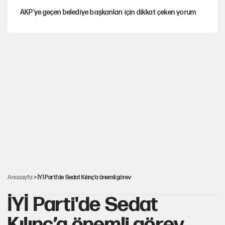
AKP’ye geçen belediye başkanları için dikkat çeken yorum
İtalya, askıya aldığı İspanya ile Schengen uygulaması için
tarih verdi
Salah’ın Trabzonspor alacakları için haciz süreci
Cem Gürdeniz'den 'Mekke Ortak Savunma Anlaşması' için
kritik uyarı
Ahbap Derneği için fesih davası açıldı
Anasayfa
> İYİ Parti'de Sedat Kılınç’a önemli görev
İYİ Parti'de Sedat
Kılınç’a önemli görev