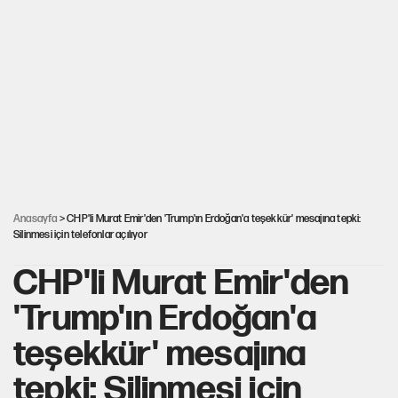
tarih verdi
Salah’ın Trabzonspor alacakları için haciz süreci
Cem Gürdeniz'den 'Mekke Ortak Savunma Anlaşması' için
kritik uyarı
Ahbap Derneği için fesih davası açıldı
Anasayfa
> CHP'li Murat Emir'den 'Trump'ın Erdoğan'a teşekkür' mesajına tepki:
Silinmesi için telefonlar açılıyor
CHP'li Murat Emir'den
'Trump'ın Erdoğan'a
teşekkür' mesajına
tepki: Silinmesi için