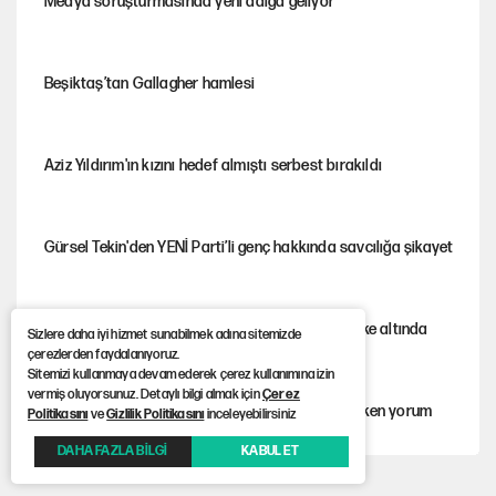
Medya soruşturmasında yeni dalga geliyor
Beşiktaş’tan Gallagher hamlesi
Aziz Yıldırım'ın kızını hedef almıştı serbest bırakıldı
Gürsel Tekin'den YENİ Parti’li genç hakkında savcılığa şikayet
İstanbul’un ciğerleri Belgrad Ormanı büyük tehlike altında
Sizlere daha iyi hizmet sunabilmek adına sitemizde
çerezlerden faydalanıyoruz.
Sitemizi kullanmaya devam ederek çerez kullanımına izin
vermiş oluyorsunuz. Detaylı bilgi almak için
Çerez
AKP’ye geçen belediye başkanları için dikkat çeken yorum
Politikasını
ve
Gizlilik Politikasını
inceleyebilirsiniz
DAHA FAZLA BİLGİ
KABUL ET
İtalya, askıya aldığı İspanya ile Schengen uygulaması için