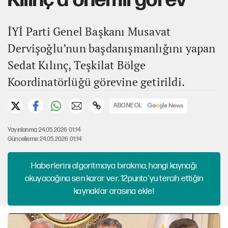
İYİ Parti Genel Başkanı Musavat
Dervişoğlu’nun başdanışmanlığını yapan
Sedat Kılınç, Teşkilat Bölge
Koordinatörlüğü görevine getirildi.
ABONE OL
Yayınlanma: 24.05.2026 01:14
Güncelleme: 24.05.2026 01:14
Haberlerini algoritmaya bırakma, hangi kaynağı
okuyacağına sen karar ver. 12punto'yu tercih ettiğin
kaynaklar arasına ekle!