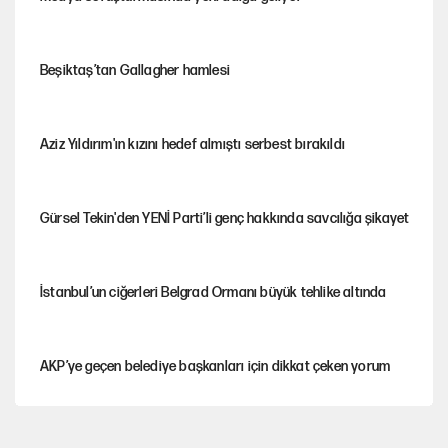
Beşiktaş’tan Gallagher hamlesi
Aziz Yıldırım'ın kızını hedef almıştı serbest bırakıldı
Gürsel Tekin'den YENİ Parti’li genç hakkında savcılığa şikayet
İstanbul’un ciğerleri Belgrad Ormanı büyük tehlike altında
AKP’ye geçen belediye başkanları için dikkat çeken yorum
İtalya, askıya aldığı İspanya ile Schengen uygulaması için