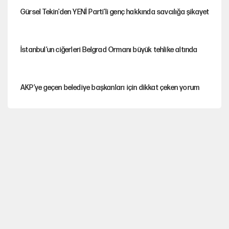
Gürsel Tekin'den YENİ Parti’li genç hakkında savcılığa şikayet
İstanbul’un ciğerleri Belgrad Ormanı büyük tehlike altında
AKP’ye geçen belediye başkanları için dikkat çeken yorum
İtalya, askıya aldığı İspanya ile Schengen uygulaması için
tarih verdi
Salah’ın Trabzonspor alacakları için haciz
süreci
Cem Gürdeniz'den 'Mekke Ortak Savunma Anlaşması' için
kritik uyarı