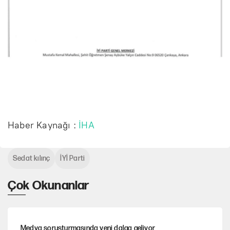
Haber Kaynağı :
İHA
Sedat kılınç
İYİ Parti
Çok Okunanlar
Medya soruşturmasında yeni dalga geliyor