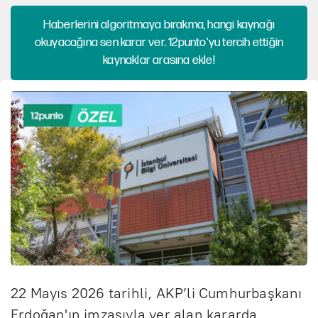
Haberlerini algoritmaya bırakma, hangi kaynağı
okuyacağına sen karar ver. 12punto'yu tercih ettiğin
kaynaklar arasına ekle!
22 Mayıs 2026 tarihli, AKP’li Cumhurbaşkanı
Erdoğan'ın imzasıyla yer alan kararda,