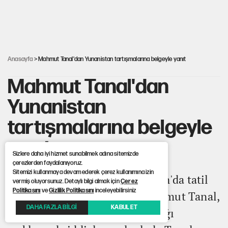
güçlendirdi!
Erdoğan’dan Emniyet teşkilatını ilgilendiren karar
Anasayfa
> Mahmut Tanal'dan Yunanistan tartışmalarına belgeyle yanıt
Mahmut Tanal'dan
Yunanistan
tartışmalarına belgeyle
yanıt
Sizlere daha iyi hizmet sunabilmek adına sitemizde
çerezlerden faydalanıyoruz.
Sitemizi kullanmaya devam ederek çerez kullanımına izin
Kurban Bayramı'nda Yunanistan'da tatil
vermiş oluyorsunuz. Detaylı bilgi almak için
Çerez
Politikasını
ve
Gizlilik Politikasını
inceleyebilirsiniz
yaptığı iddia edilen CHP'li Mahmut Tanal,
DAHA FAZLA BİLGİ
KABUL ET
sosyal medya hesabından yaptığı