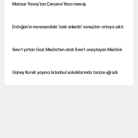
Mansur Yavaş’tan Çerçeve Yasa mesajı
Erdoğan'ın masasındaki 'özel anketin' sonuçları ortaya çıktı
Sevr’i yırtan Gazi Meclis’ten cilalı Sevr’i onaylayan Meclis’e
Güney Koreli yayıncı İstanbul sokaklarında tacize uğradı
YENİ Parti’nin çerçeve yasa kararı belli oldu
YENİ Parti'de 'çerçeve yasa' çatlağı
Cemil Tugay’ın son hamlesi AKP’ye geçiş iddialarını