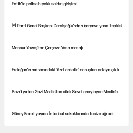
Fatih’te polise bıçaklı saldırı girişimi
İYİ Parti Genel Başkanı Dervişoğlu'ndan ‘çerçeve yasa’ tepkisi
Mansur Yavaş’tan Çerçeve Yasa mesajı
Erdoğan'ın masasındaki 'özel anketin' sonuçları ortaya çıktı
Sevr’i yırtan Gazi Meclis’ten cilalı Sevr’i onaylayan Meclis’e
Güney Koreli yayıncı İstanbul sokaklarında tacize uğradı