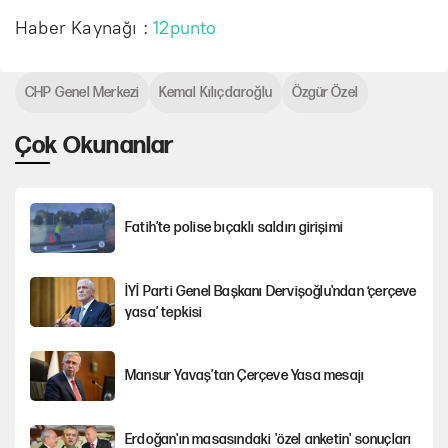
Haber Kaynağı :
12punto
CHP Genel Merkezi
Kemal Kılıçdaroğlu
Özgür Özel
Çok Okunanlar
Fatih’te polise bıçaklı saldırı girişimi
İYİ Parti Genel Başkanı Dervişoğlu'ndan ‘çerçeve
yasa’ tepkisi
Mansur Yavaş’tan Çerçeve Yasa mesajı
Erdoğan'ın masasındaki 'özel anketin' sonuçları