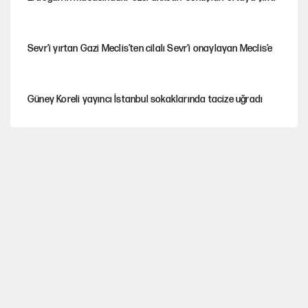
Sevr’i yırtan Gazi Meclis’ten cilalı Sevr’i onaylayan Meclis’e
Güney Koreli yayıncı İstanbul sokaklarında tacize uğradı
YENİ Parti’nin çerçeve yasa kararı belli oldu
YENİ Parti'de 'çerçeve yasa' çatlağı
Cemil Tugay’ın son hamlesi AKP’ye geçiş iddialarını
güçlendirdi!
Erdoğan’dan Emniyet teşkilatını ilgilendiren karar