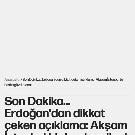
YENİ Parti’nin çerçeve yasa kararı belli oldu
YENİ Parti'de 'çerçeve yasa' çatlağı
Cemil Tugay’ın son hamlesi AKP’ye geçiş iddialarını
güçlendirdi!
Erdoğan’dan Emniyet teşkilatını ilgilendiren karar
Anasayfa
> Son Dakika... Erdoğan'dan dikkat çeken açıklama: Akşam İstanbul bir
başka güzel olacak
Son Dakika...
Erdoğan'dan dikkat
çeken açıklama: Akşam