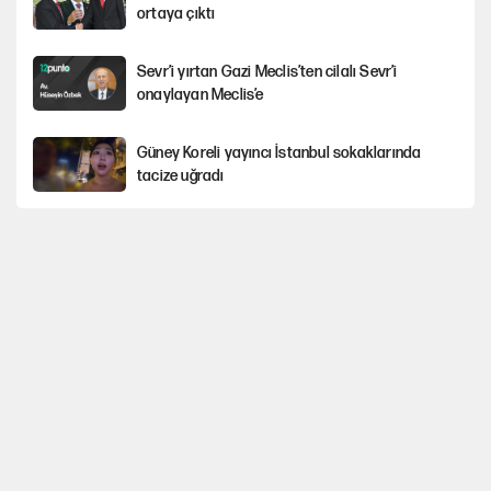
ortaya çıktı
Sevr’i yırtan Gazi Meclis’ten cilalı Sevr’i
onaylayan Meclis’e
Güney Koreli yayıncı İstanbul sokaklarında
tacize uğradı
YENİ Parti’nin çerçeve yasa kararı belli oldu
YENİ Parti'de 'çerçeve yasa' çatlağı
Cemil Tugay’ın son hamlesi AKP’ye geçiş
iddialarını güçlendirdi!
Erdoğan’dan Emniyet teşkilatını ilgilendiren