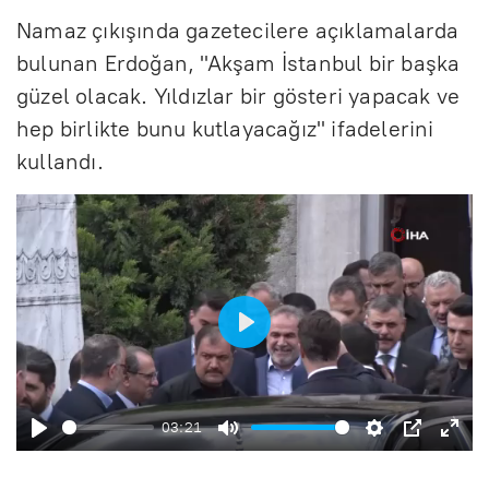
Namaz çıkışında gazetecilere açıklamalarda
bulunan Erdoğan, "Akşam İstanbul bir başka
güzel olacak. Yıldızlar bir gösteri yapacak ve
hep birlikte bunu kutlayacağız" ifadelerini
kullandı.
B
a
ş
03:21
B
S
A
P
E
l