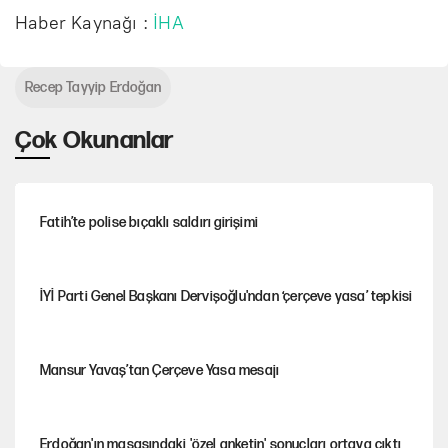
a
e
y
I
n
a
Haber Kaynağı :
İHA
ş
s
a
P
t
t
l
s
r
e
Recep Tayyip Erdoğan
a
i
l
r
Çok Okunanlar
t
z
a
f
r
u
l
Fatih’te polise bıçaklı saldırı girişimi
l
s
İYİ Parti Genel Başkanı Dervişoğlu'ndan ‘çerçeve yasa’ tepkisi
c
r
Mansur Yavaş’tan Çerçeve Yasa mesajı
e
e
n
Erdoğan'ın masasındaki 'özel anketin' sonuçları ortaya çıktı