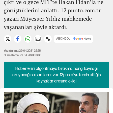
çıktı ve o gece MİT’te Hakan Fidan’la ne
görüştüklerini anlattı. 12 punto.com.tr
yazarı Müyesser Yıldız mahkemede
yaşananları şöyle aktardı.
ABONE OL
Yayınlanma: 29.04.2024 23:38
Güncelleme: 29.04.2024 23:38
Haberlerini algoritmaya bırakma, hangi kaynağı
okuyacağına sen karar ver. 12punto'yu tercih ettiğin
kaynaklar arasına ekle!