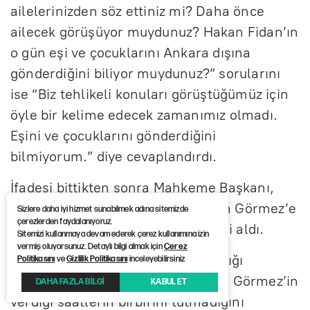
ailelerinizden söz ettiniz mi? Daha önce
ailecek görüşüyor muydunuz? Hakan Fidan’ın
o gün eşi ve çocuklarını Ankara dışına
gönderdiğini biliyor muydunuz?” sorularını
ise “Biz tehlikeli konuları görüştüğümüz için
öyle bir kelime edecek zamanımız olmadı.
Eşini ve çocuklarını gönderdiğini
bilmiyorum.” diye cevaplandırdı.
İfadesi bittikten sonra Mahkeme Başkanı,
soruları açıkça cevaplandırdığı için Görmez’e
Sizlere daha iyi hizmet sunabilmek adına sitemizde
çerezlerden faydalanıyoruz.
teşekkür edip sanıkların taleplerini aldı.
Sitemizi kullanmaya devam ederek çerez kullanımına izin
vermiş oluyorsunuz. Detaylı bilgi almak için
Çerez
Sanıklar, Kara Havacılık Komutanlığı
Politikasını
ve
Gizlilik Politikasını
inceleyebilirsiniz
helikopterlerinin kalkış saatleri ile Görmez’in
DAHA FAZLA BİLGİ
KABUL ET
verdiği saatlerin birbirini tutmadığını