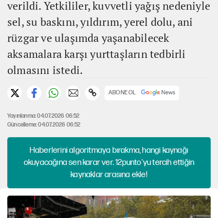
verildi. Yetkililer, kuvvetli yağış nedeniyle
sel, su baskını, yıldırım, yerel dolu, ani
rüzgar ve ulaşımda yaşanabilecek
aksamalara karşı yurttaşların tedbirli
olmasını istedi.
ABONE OL
Yayınlanma: 04.07.2026 06:52
Güncelleme: 04.07.2026 06:52
Haberlerini algoritmaya bırakma, hangi kaynağı
okuyacağına sen karar ver. 12punto'yu tercih ettiğin
kaynaklar arasına ekle!