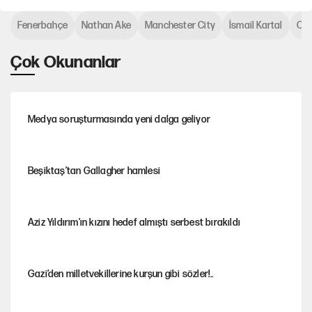
Fenerbahçe
Nathan Ake
Manchester City
İsmail Kartal
Cih
Çok Okunanlar
Medya soruşturmasında yeni dalga geliyor
Beşiktaş’tan Gallagher hamlesi
Aziz Yıldırım'ın kızını hedef almıştı serbest bırakıldı
Gazi’den milletvekillerine kurşun gibi sözler!..