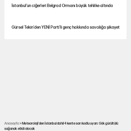
İstanbul’un ciğerleri Belgrad Ormanı büyük tehlike altında
Gürsel Tekin'den YENİ Parti’li genç hakkında savcılığa şikayet
Yeni Parti'ye eski program: Ey Kemal Derviş, geldinse vur!
Görünen bütçe, bütçe dışı riskler ve hazineyi bekleyen yük
İsrail’in Kürt planı
AKP’ye geçen belediye başkanları için dikkat çeken yorum
Anasayfa
> Meteoroloji'den İstanbul dahil 4 kente sarı kodlu uyarı: Gök gürültülü
sağanak etkili olacak