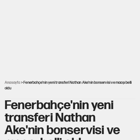
Yeni Parti'ye eski program: Ey Kemal Derviş, geldinse vur!
Görünen bütçe, bütçe dışı riskler ve hazineyi bekleyen yük
İsrail’in Kürt planı
AKP’ye geçen belediye başkanları için dikkat çeken yorum
Anasayfa
> Fenerbahçe'nin yeni transferi Nathan Ake'nin bonservisi ve maaşı belli
oldu
Fenerbahçe'nin yeni
transferi Nathan
Ake'nin bonservisi ve