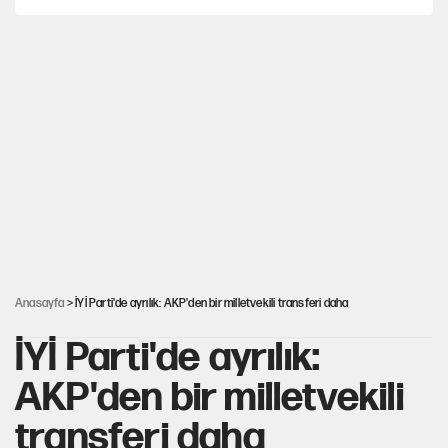
Yeni Parti'ye eski program: Ey Kemal Derviş,
geldinse vur!
Görünen bütçe, bütçe dışı riskler ve hazineyi bekleyen yük
İsrail’in Kürt planı
AKP’ye geçen belediye başkanları için dikkat çeken yorum
Anasayfa
> İYİ Parti'de ayrılık: AKP'den bir milletvekili transferi daha
İYİ Parti'de ayrılık:
AKP'den bir milletvekili
transferi daha