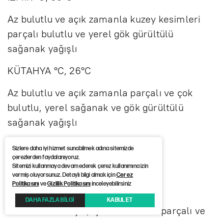
Az bulutlu ve açık zamanla kuzey kesimleri
parçalı bulutlu ve yerel gök gürültülü
sağanak yağışlı
KÜTAHYA °C, 26°C
Az bulutlu ve açık zamanla parçalı ve çok
bulutlu, yerel sağanak ve gök gürültülü
sağanak yağışlı
MUĞLA °C, 36°C
Sizlere daha iyi hizmet sunabilmek adına sitemizde
çerezlerden faydalanıyoruz.
Az bulutlu ve açık
Sitemizi kullanmaya devam ederek çerez kullanımına izin
vermiş oluyorsunuz. Detaylı bilgi almak için
Çerez
Politikasını
ve
Gizlilik Politikasını
inceleyebilirsiniz
AKDENİZ
DAHA FAZLA BİLGİ
KABUL ET
Az bulutlu ve açık, iç kesimlerinin parçalı ve