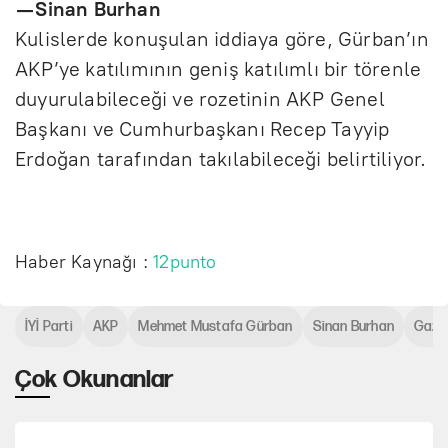
— Sinan Burhan
Kulislerde konuşulan iddiaya göre, Gürban’ın
AKP’ye katılımının geniş katılımlı bir törenle
duyurulabileceği ve rozetinin AKP Genel
Başkanı ve Cumhurbaşkanı Recep Tayyip
Erdoğan tarafından takılabileceği belirtiliyor.
Haber Kaynağı :
12punto
İYİ Parti
AKP
Mehmet Mustafa Gürban
Sinan Burhan
Gazi
Çok Okunanlar