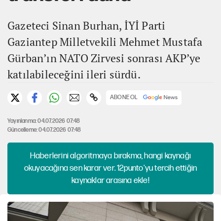
Gazeteci Sinan Burhan, İYİ Parti
Gaziantep Milletvekili Mehmet Mustafa
Gürban’ın NATO Zirvesi sonrası AKP’ye
katılabileceğini ileri sürdü.
ABONE OL
Yayınlanma: 04.07.2026 07:48
Güncelleme: 04.07.2026 07:48
Haberlerini algoritmaya bırakma, hangi kaynağı
okuyacağına sen karar ver. 12punto'yu tercih ettiğin
kaynaklar arasına ekle!