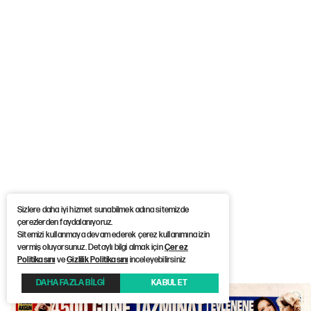
Sizlere daha iyi hizmet sunabilmek adına sitemizde
çerezlerden faydalanıyoruz.
Sitemizi kullanmaya devam ederek çerez kullanımına izin
vermiş oluyorsunuz. Detaylı bilgi almak için
Çerez
Politikasını
ve
Gizlilik Politikasını
inceleyebilirsiniz
DAHA FAZLA BİLGİ
KABUL ET