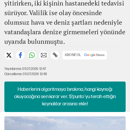
yitirirken, iki kişinin hastanedeki tedavisi
sürüyor. Valilik ise olay öncesinde
olumsuz hava ve deniz şartları nedeniyle
vatandaşlara denize girmemeleri yönünde
uyarıda bulunmuştu.
ABONE OL
Yayınlanma: 05.07.2026 12:47
Güncelleme: 05.07.2026 12:48
Haberlerini algoritmaya bırakma, hangi kaynağı
okuyacağına sen karar ver. 12punto'yu tercih ettiğin
kaynaklar arasına ekle!