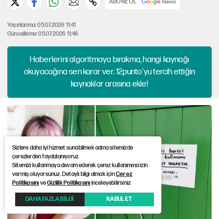
ABONE OL
Yayınlanma: 05.07.2026 11:41
Güncelleme: 05.07.2026 11:46
Haberlerini algoritmaya bırakma, hangi kaynağı
okuyacağına sen karar ver. 12punto'yu tercih ettiğin
kaynaklar arasına ekle!
Sizlere daha iyi hizmet sunabilmek adına sitemizde
çerezlerden faydalanıyoruz.
Sitemizi kullanmaya devam ederek çerez kullanımına izin
vermiş oluyorsunuz. Detaylı bilgi almak için
Çerez
Politikasını
ve
Gizlilik Politikasını
inceleyebilirsiniz
DAHA FAZLA BİLGİ
KABUL ET