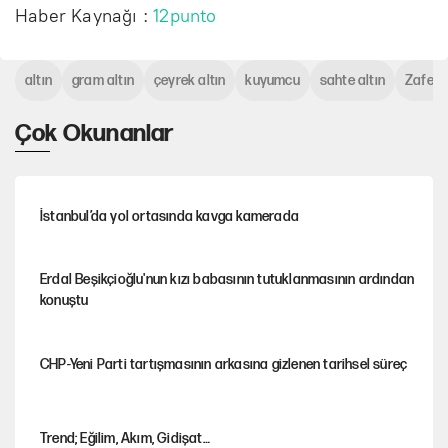
Haber Kaynağı :
12punto
altın
gram altın
çeyrek altın
kuyumcu
sahte altın
Zafer 
Çok Okunanlar
İstanbul’da yol ortasında kavga kamerada
Erdal Beşikçioğlu'nun kızı babasının tutuklanmasının ardından
konuştu
CHP-Yeni Parti tartışmasının arkasına gizlenen tarihsel süreç
Trend; Eğilim, Akım, Gidişat…