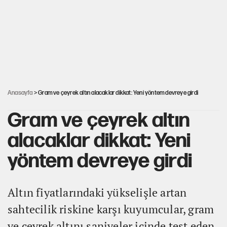
İstanbul’da sıcak hava yerini sağanağa bırakacak
Nesil Yaratmak
Şort giyen genç kadına bastonla saldırı
Anasayfa
> Gram ve çeyrek altın alacaklar dikkat: Yeni yöntem devreye girdi
Gram ve çeyrek altın
alacaklar dikkat: Yeni
yöntem devreye girdi
Altın fiyatlarındaki yükselişle artan
sahtecilik riskine karşı kuyumcular, gram
ve çeyrek altını saniyeler içinde test eden