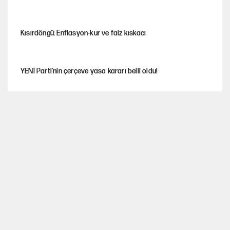
Kısırdöngü: Enflasyon-kur ve faiz kıskacı
YENİ Parti'nin çerçeve yasa kararı belli oldu!
Dört yaşındaki oğlunun katili ile 3 gün sonra nikâh masasına
oturdu
İstanbul’da sıcak hava yerini sağanağa bırakacak
Nesil Yaratmak
Şort giyen genç kadına bastonla saldırı