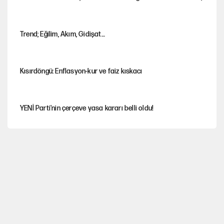
Trend; Eğilim, Akım, Gidişat…
Kısırdöngü: Enflasyon-kur ve faiz kıskacı
YENİ Parti'nin çerçeve yasa kararı belli oldu!
Dört yaşındaki oğlunun katili ile 3 gün sonra nikâh masasına
oturdu
İstanbul’da sıcak hava yerini sağanağa bırakacak
Nesil Yaratmak