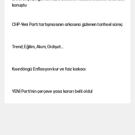
konuştu
CHP-Yeni Parti tartışmasının arkasına gizlenen tarihsel süreç
Trend; Eğilim, Akım, Gidişat…
Kısırdöngü: Enflasyon-kur ve faiz kıskacı
YENİ Parti'nin çerçeve yasa kararı belli oldu!
Dört yaşındaki oğlunun katili ile 3 gün sonra nikâh masasına
oturdu