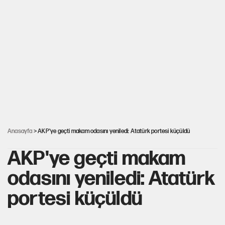
Şort giyen genç kadına bastonla saldırı
Miras kalan taşınmazların satışında yeni model
MHP'li vekil masaya yumruk vurdu, İYİ Partili vekilin üzerine
yürüdü!
Çerçeve yasa kabul edildi, Ümit Özdağ'dan Güvenpark çağrısı
Anasayfa
> AKP'ye geçti makam odasını yeniledi: Atatürk portesi küçüldü
AKP'ye geçti makam
odasını yeniledi: Atatürk
portesi küçüldü