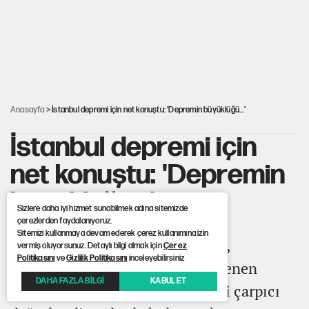
MHP'li vekil masaya yumruk vurdu, İYİ Partili vekilin üzerine
yürüdü!
Çerçeve yasa kabul edildi, Ümit Özdağ'dan Güvenpark çağrısı
Anasayfa
> İstanbul depremi için net konuştu: 'Depremin büyüklüğü...'
İstanbul depremi için
net konuştu: 'Depremin
büyüklüğü...'
Sizlere daha iyi hizmet sunabilmek adına sitemizde
çerezlerden faydalanıyoruz.
Sitemizi kullanmaya devam ederek çerez kullanımına izin
Jeoloji Profesörü Osman Bektaş,
vermiş oluyorsunuz. Detaylı bilgi almak için
Çerez
Politikasını
ve
Gizlilik Politikasını
inceleyebilirsiniz
Marmara'da gerçekleşmesi beklenen
DAHA FAZLA BİLGİ
KABUL ET
büyük depremin boyutuyla ilgili çarpıcı