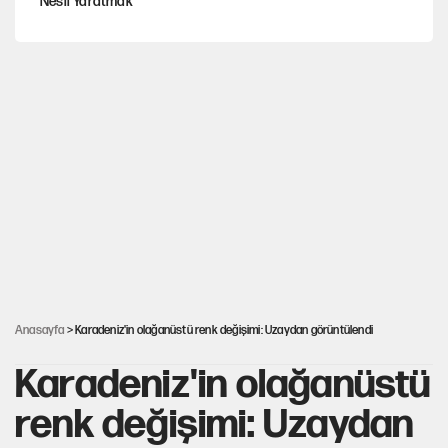
Nesil Yaratmak
Şort giyen genç kadına bastonla saldırı
Miras kalan taşınmazların satışında yeni model
MHP'li vekil masaya yumruk vurdu, İYİ Partili vekilin üzerine
yürüdü!
Çerçeve yasa kabul edildi, Ümit Özdağ'dan Güvenpark çağrısı
Anasayfa
> Karadeniz'in olağanüstü renk değişimi: Uzaydan görüntülendi
Karadeniz'in olağanüstü
renk değişimi: Uzaydan