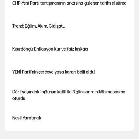
CHP-Yeni Parti tartışmasının arkasına gizlenen tarihsel süreç
Trend; Eğilim, Akım, Gidişat…
Kısırdöngü: Enflasyon-kur ve faiz kıskacı
YENİ Parti'nin çerçeve yasa kararı belli oldu!
Dört yaşındaki oğlunun katili ile 3 gün sonra nikâh masasına
oturdu
Nesil Yaratmak