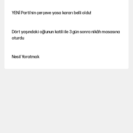
YENİ Parti'nin çerçeve yasa kararı belli oldu!
Dört yaşındaki oğlunun katili ile 3 gün sonra nikâh masasına
oturdu
Nesil Yaratmak
Şort giyen genç kadına bastonla saldırı
Miras kalan taşınmazların satışında yeni model
MHP'li vekil masaya yumruk vurdu, İYİ Partili vekilin üzerine
yürüdü!