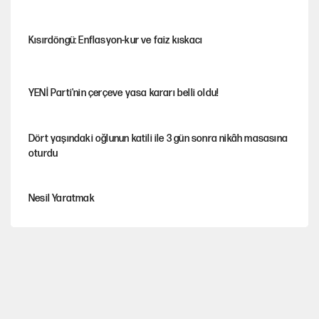
Kısırdöngü: Enflasyon-kur ve faiz kıskacı
YENİ Parti'nin çerçeve yasa kararı belli oldu!
Dört yaşındaki oğlunun katili ile 3 gün sonra nikâh masasına
oturdu
Nesil Yaratmak
Şort giyen genç kadına bastonla saldırı
Miras kalan taşınmazların satışında yeni model