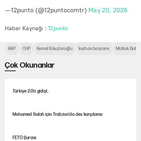
— 12punto (@12puntocomtr)
May 20, 2026
Haber Kaynağı :
12punto
AKP
CHP
Kemal Kılıçdaroğlu
kurban bayramı
Mutlak Butla
Çok Okunanlar
Türkiye 2.0’a gidiş!..
Mohamed Salah için Trabzon'da dev karşılama
FETÖ Şurası