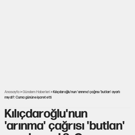
Anasayfa
>
Gündem Haberleri
> Kılıçdaroğlu'nun 'arınma' çağrısı 'butlan' ayarlı
mıydı?: Cuma gününe işaret etti
Kılıçdaroğlu'nun
'arınma' çağrısı 'butlan'