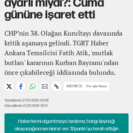
ayarlı mıydı?: Cuma
gününe işaret etti
CHP’nin 38. Olağan Kurultayı davasında
kritik aşamaya gelindi. TGRT Haber
Ankara Temsilcisi Fatih Atik, 'mutlak
butlan' kararının Kurban Bayramı'ndan
önce çıkabileceği iddiasında bulundu.
ABONE OL
Yayınlanma: 21.05.2026 00:08
Güncelleme: 21.05.2026 00:11
Haberlerini algoritmaya bırakma, hangi kaynağı
okuyacağına sen karar ver. 12punto'yu tercih ettiğin