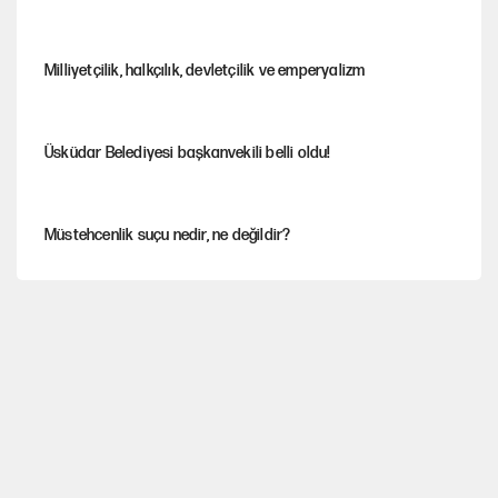
Milliyetçilik, halkçılık, devletçilik ve emperyalizm
Üsküdar Belediyesi başkanvekili belli oldu!
Müstehcenlik suçu nedir, ne değildir?
Depremin görünmeyen artçıları
YENİ Parti'ye bağışlarda bir haftalık bilanço
'Yenilen düşmanla pazarlık yapmak teslimiyettir'