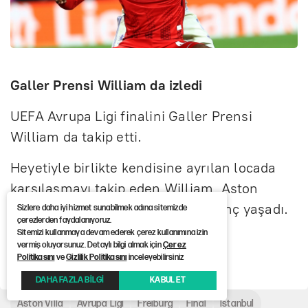
Galler Prensi William da izledi
UEFA Avrupa Ligi finalini Galler Prensi
William da takip etti.
Heyetiyle birlikte kendisine ayrılan locada
karşılaşmayı takip eden William, Aston
Villa'nın attığı gollerde büyük sevinç yaşadı.
Sizlere daha iyi hizmet sunabilmek adına sitemizde
çerezlerden faydalanıyoruz.
Sitemizi kullanmaya devam ederek çerez kullanımına izin
vermiş oluyorsunuz. Detaylı bilgi almak için
Çerez
Haber Kaynağı :
12punto
Politikasını
ve
Gizlilik Politikasını
inceleyebilirsiniz
DAHA FAZLA BİLGİ
KABUL ET
Aston Villa
Avrupa Ligi
Freiburg
Final
İstanbul