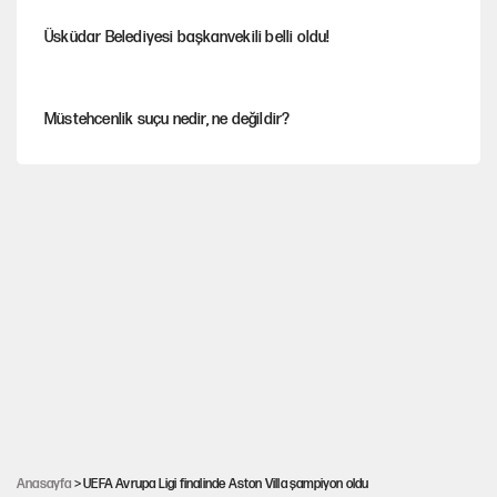
Üsküdar Belediyesi başkanvekili belli oldu!
Müstehcenlik suçu nedir, ne değildir?
Depremin görünmeyen artçıları
YENİ Parti'ye bağışlarda bir haftalık bilanço
'Yenilen düşmanla pazarlık yapmak teslimiyettir'
Şehit yakınları ve gaziler için yeni maaş düzenlemesi
Anasayfa
> UEFA Avrupa Ligi finalinde Aston Villa şampiyon oldu