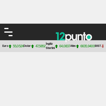
İngiliz
55,0524
47,5852
64,0837
6635,9400
Euro
Dolar
Altın
BIST
Sterlini