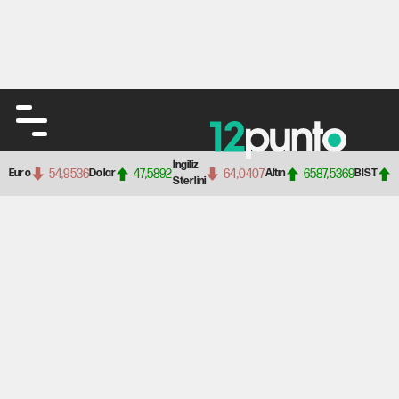
İngiliz
54,9536
47,5892
64,0407
6587,5369
Euro
Dolar
Altın
BIST
Sterlini