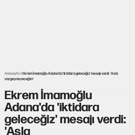
Hayye ale’s-SALAH, Hayye ale’l-felâh
ABD ekonomisi ve NATO’nun işlevi
Ağustos ayında emekli promosyonları güncellendi
Anasayfa
> Ekrem İmamoğlu Adana'da 'iktidara geleceğiz' mesajı verdi: 'Asla
vazgeçmeyeceğim'
Ekrem İmamoğlu
Adana'da 'iktidara
geleceğiz' mesajı verdi:
'Asla