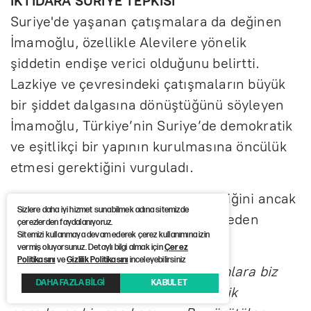
İKTİDARA SURİYE TEPKİSİ
Suriye'de yaşanan çatışmalara da değinen
İmamoğlu, özellikle Alevilere yönelik
şiddetin endişe verici olduğunu belirtti.
Lazkiye ve çevresindeki çatışmaların büyük
bir şiddet dalgasına dönüştüğünü söyleyen
İmamoğlu, Türkiye’nin Suriye’de demokratik
ve eşitlikçi bir yapının kurulmasına öncülük
etmesi gerektiğini vurguladı.
Türkiye’nin masada olması gerektiğini ancak
Sizlere daha iyi hizmet sunabilmek adına sitemizde
bu konuda yetersiz kaldığını ifade eden
çerezlerden faydalanıyoruz.
Sitemizi kullanmaya devam ederek çerez kullanımına izin
İmamoğlu, şunları dile getirdi:
vermiş oluyorsunuz. Detaylı bilgi almak için
Çerez
Politikasını
ve
Gizlilik Politikasını
inceleyebilirsiniz
''Yanı başımızda Suriye'de yaşananlara biz
DAHA FAZLA BİLGİ
KABUL ET
göz yummayız, yumamayız. Zalimlik