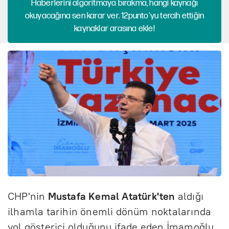
Haberlerini algoritmaya bırakma, hangi kaynağı
okuyacağına sen karar ver. 12punto'yu tercih ettiğin
kaynaklar arasına ekle!
CHP'nin
Mustafa Kemal Atatürk'ten
aldığı
ilhamla tarihin önemli dönüm noktalarında
yol gösterici olduğunu ifade eden İmamoğlu,