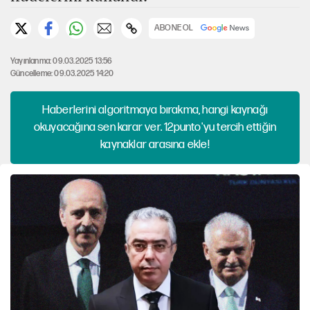
ABONE OL
Yayınlanma: 09.03.2025 13:56
Güncelleme: 09.03.2025 14:20
Haberlerini algoritmaya bırakma, hangi kaynağı
okuyacağına sen karar ver. 12punto'yu tercih ettiğin
kaynaklar arasına ekle!