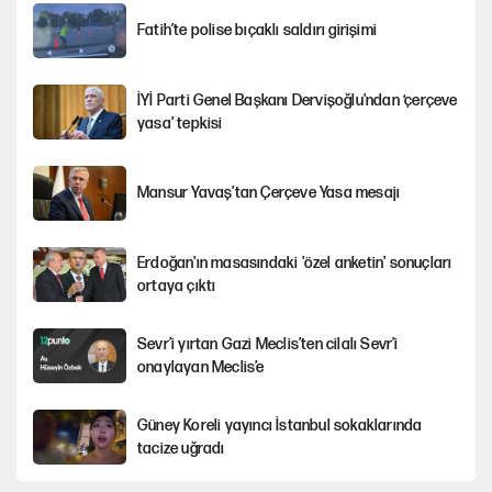
Fatih’te polise bıçaklı saldırı girişimi
İYİ Parti Genel Başkanı Dervişoğlu'ndan ‘çerçeve
yasa’ tepkisi
Mansur Yavaş’tan Çerçeve Yasa mesajı
Erdoğan'ın masasındaki 'özel anketin' sonuçları
ortaya çıktı
Sevr’i yırtan Gazi Meclis’ten cilalı Sevr’i
onaylayan Meclis’e
Güney Koreli yayıncı İstanbul sokaklarında
tacize uğradı