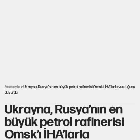
PKK Yasası 15 Ağustos’a mı yetiştirilecek?!
YENİ Parti'de 'çerçeve yasa' çatlağı
Kılıçdaroğlu’ndan çerçeve yasa mesajı
UltraAslan lideri Sebahattin Şirin gözaltında
Anasayfa
> Ukrayna, Rusya’nın en büyük petrol rafinerisi Omsk’ı İHA’larla vurduğunu
duyurdu
Ukrayna, Rusya’nın en
büyük petrol rafinerisi
Omsk’ı İHA’larla