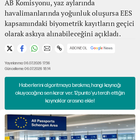
AB Komisyonu, yaz aylarında
havalimanlarında yoğunluk oluşursa EES
kapsamındaki biyometrik kayıtların geçici
olarak askıya alınabileceğini açıkladı.
ABONE OL
Yayınlanma: 06.07.2026 17:56
Güncelleme: 06.07.2026 18:14
Haberlerini algoritmaya bırakma, hangi kaynağı
okuyacağına sen karar ver. 12punto'yu tercih ettiğin
kaynaklar arasına ekle!