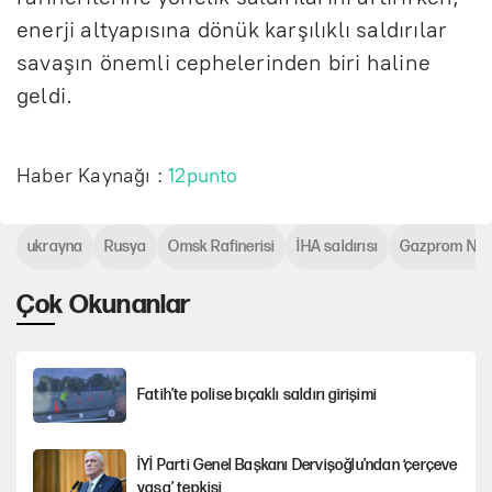
enerji altyapısına dönük karşılıklı saldırılar
savaşın önemli cephelerinden biri haline
geldi.
Haber Kaynağı :
12punto
ukrayna
Rusya
Omsk Rafinerisi
İHA saldırısı
Gazprom Nef
Çok Okunanlar
Fatih’te polise bıçaklı saldırı girişimi
İYİ Parti Genel Başkanı Dervişoğlu'ndan ‘çerçeve
yasa’ tepkisi