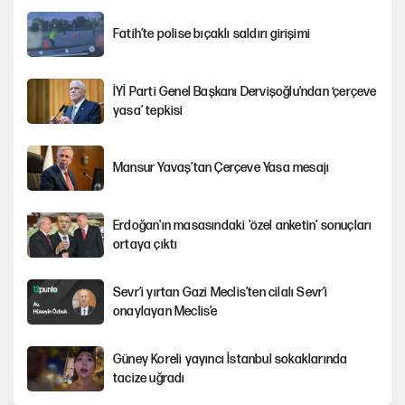
Fatih’te polise bıçaklı saldırı girişimi
İYİ Parti Genel Başkanı Dervişoğlu'ndan ‘çerçeve
yasa’ tepkisi
Mansur Yavaş’tan Çerçeve Yasa mesajı
Erdoğan'ın masasındaki 'özel anketin' sonuçları
ortaya çıktı
Sevr’i yırtan Gazi Meclis’ten cilalı Sevr’i
onaylayan Meclis’e
Güney Koreli yayıncı İstanbul sokaklarında
tacize uğradı