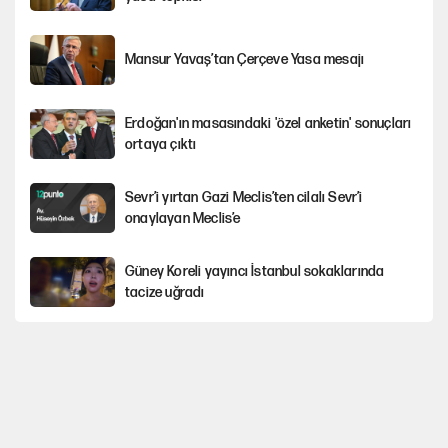
Mansur Yavaş’tan Çerçeve Yasa mesajı
Erdoğan'ın masasındaki 'özel anketin' sonuçları
ortaya çıktı
Sevr’i yırtan Gazi Meclis’ten cilalı Sevr’i
onaylayan Meclis’e
Güney Koreli yayıncı İstanbul sokaklarında
tacize uğradı
PKK Yasası 15 Ağustos’a mı yetiştirilecek?!
YENİ Parti'de 'çerçeve yasa' çatlağı