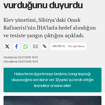
vurduğunu duyurdu
Kiev yönetimi, Sibirya’daki Omsk
Rafinerisi’nin İHA’larla hedef alındığını
ve tesiste yangın çıktığını açıkladı.
ABONE OL
Yayınlanma: 06.07.2026 18:03
Güncelleme: 06.07.2026 18:14
Haberlerini algoritmaya bırakma, hangi kaynağı
okuyacağına sen karar ver. 12punto'yu tercih ettiğin
kaynaklar arasına ekle!