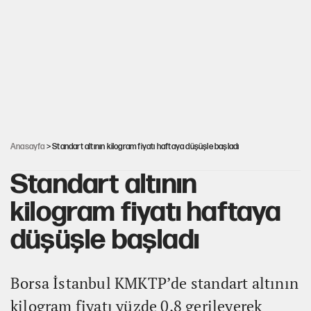
YENİ Parti'de 'çerçeve yasa' çatlağı
Kılıçdaroğlu’ndan çerçeve yasa mesajı
UltraAslan lideri Sebahattin Şirin gözaltında
Anasayfa
> Standart altının kilogram fiyatı haftaya düşüşle başladı
Standart altının
kilogram fiyatı haftaya
düşüşle başladı
Borsa İstanbul KMKTP’de standart altının
kilogram fiyatı yüzde 0,8 gerileyerek