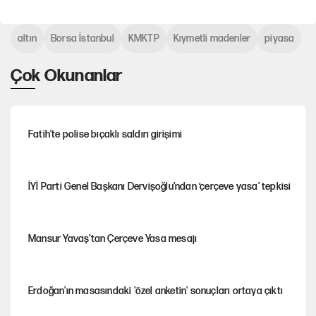
altın
Borsa İstanbul
KMKTP
Kıymetli madenler
piyasa
Çok Okunanlar
Fatih’te polise bıçaklı saldırı girişimi
İYİ Parti Genel Başkanı Dervişoğlu'ndan ‘çerçeve yasa’ tepkisi
Mansur Yavaş’tan Çerçeve Yasa mesajı
Erdoğan'ın masasındaki 'özel anketin' sonuçları ortaya çıktı