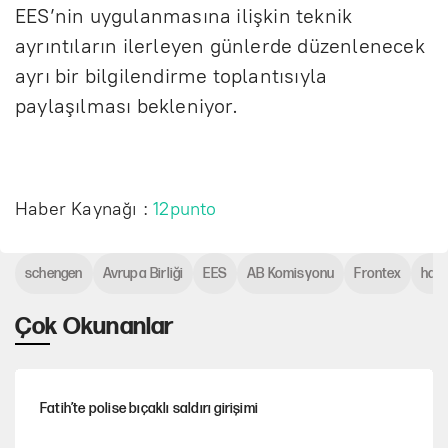
EES’nin uygulanmasına ilişkin teknik
ayrıntıların ilerleyen günlerde düzenlenecek
ayrı bir bilgilendirme toplantısıyla
paylaşılması bekleniyor.
Haber Kaynağı :
12punto
schengen
Avrupa Birliği
EES
AB Komisyonu
Frontex
hava
Çok Okunanlar
Fatih’te polise bıçaklı saldırı girişimi