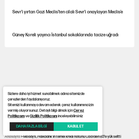
Sevr’i yırtan Gazi Meclis’ten cilalı Sevr’i onaylayan Meclis’e
Güney Koreli yayıncı İstanbul sokaklarında tacize uğradı
PKK Yasası 15 Ağustos’a mı yetiştirilecek?!
YENİ Parti'de 'çerçeve yasa' çatlağı
Sizlere daha iyi hizmet sunabilmek adına sitemizde
çerezlerden faydalanıyoruz.
Kılıçdaroğlu’ndan çerçeve yasa mesajı
Sitemizi kullanmaya devam ederek çerez kullanımına izin
vermiş oluyorsunuz. Detaylı bilgi almak için
Çerez
Politikasını
ve
Gizlilik Politikasını
inceleyebilirsiniz
UltraAslan lideri Sebahattin Şirin gözaltında
DAHA FAZLA BİLGİ
KABUL ET
Anasayfa
> Moody’s, Halkbank’ın temel kredi notunu Caa1’den B3’e yükseltti