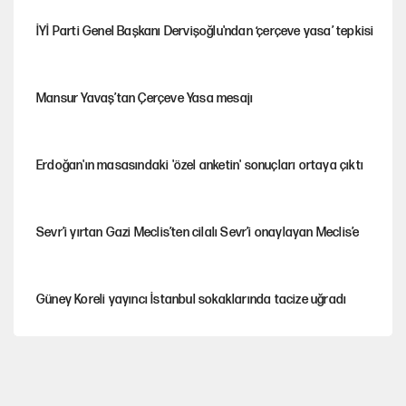
İYİ Parti Genel Başkanı Dervişoğlu'ndan ‘çerçeve yasa’ tepkisi
Mansur Yavaş’tan Çerçeve Yasa mesajı
Erdoğan'ın masasındaki 'özel anketin' sonuçları ortaya çıktı
Sevr’i yırtan Gazi Meclis’ten cilalı Sevr’i onaylayan Meclis’e
Güney Koreli yayıncı İstanbul sokaklarında tacize uğradı
PKK Yasası 15 Ağustos’a mı yetiştirilecek?!