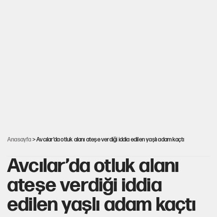
PKK Yasası 15 Ağustos’a mı yetiştirilecek?!
YENİ Parti'de 'çerçeve yasa' çatlağı
Kılıçdaroğlu’ndan çerçeve yasa mesajı
UltraAslan lideri Sebahattin Şirin gözaltında
Anasayfa
> Avcılar’da otluk alanı ateşe verdiği iddia edilen yaşlı adam kaçtı
Avcılar’da otluk alanı
ateşe verdiği iddia
edilen yaşlı adam kaçtı