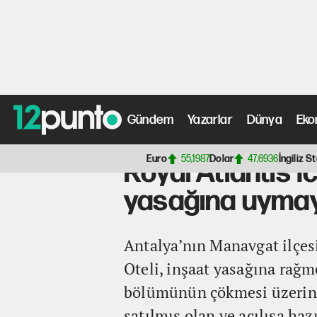
Gündem
Yazarlar
Dünya
Eko
Anasayfa
>
Gündem Haberleri
> Royal Atlantis Icon Ot
Euro
55,1987
Dolar
47,6936
İngiliz St
Royal Atlantis I
yasağına uymaya
Antalya’nın Manavgat ilçesi
Oteli, inşaat yasağına rağ
bölümünün çökmesi üzerine,
satılmış olan ve açılışa haz