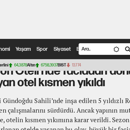
nomi
Yaşam
Spor
Siyaset
Bilim ve Teknoloji
Vide
eli'nde faciadan dönüldü: İnşaat yasağına uymayan otel kısmen yıkıldı
erlini
64,3878
Altın
6758,3937
BIST
13.774
con Oteli'nde faciadan dön
n otel kısmen yıkıldı
 Gündoğdu Sahili’nde inşa edilen 5 yıldızlı R
men çalışmalarını sürdürdü. Ancak yapının mut
 otelin kısmen yıkımına karar verildi. Sezon 
ırlanan otelde yaşanan bu olay, büyük bir faci