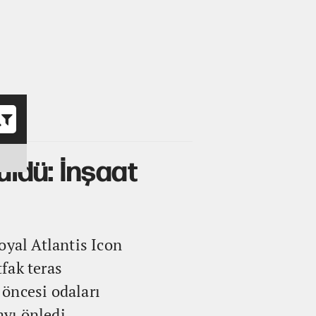
o
üldü: İnşaat
oyal Atlantis Icon
fak teras
öncesi odaları
ayı önledi.