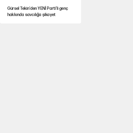
Gürsel Tekin'den YENİ Parti’li genç
hakkında savcılığa şikayet
Yeni Parti'ye eski program: Ey Kemal
Derviş, geldinse vur!
Görünen bütçe, bütçe dışı riskler ve
hazineyi bekleyen yük
İsrail’in Kürt planı
AKP’ye geçen belediye başkanları için
dikkat çeken yorum