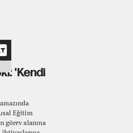
o
ki: 'Kendi
 Namazında
lusal Eğitim
n görev alanına
 ihtiyaçlarına