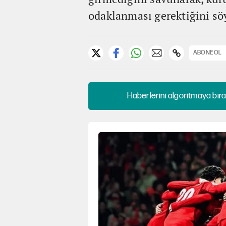
odaklanması gerektiğini söy
ABONE OL
Haberlerini algoritmaya bıra