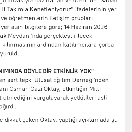
lüğü imzasıyla hazırlanan ve üzerinde "Sabah
li Takımla Kenetleniyoruz" ifadelerinin yer
ı ve öğretmenlerin iletişim grupları
 yer alan bilgilere göre; 14 Haziran 2026
nak Meydanı'nda gerçekleştirilecek
 kılınmasının ardından katılımcılara çorba
uyuruldu.
ANIMINDA BÖYLE BİR ETKİNLİK YOK''
n sert tepki Ulusal Eğitim Derneği'nden
nı Osman Gazi Oktay, etkinliğin Milli
 etmediğini vurgulayarak yetkilileri asli
ğırdı.
e dikkat çeken Oktay, yaptığı açıklamada şu