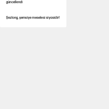
güncellendi
Şezlong, şemsiye meselesi siyasidir!
Gazeteler çerçeve yasayı nasıl
gördü?
Hayye ale’s-SALAH, Hayye ale’l-felâh
ABD ekonomisi ve NATO’nun işlevi
Ağustos ayında emekli
promosyonları güncellendi