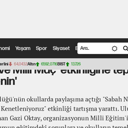
nomi
Yaşam
Spor
Siyaset
Bilim ve Teknoloji
Vide
ç' etkinliğine tepki: 'Kendi görevinizle ilgilenin'
erlini
64,0432
Altın
6592,0716
BIST
13.726
 Milli Maç' etkinliğine tep
nin'
rlüğü'nün okullarda paylaşıma açtığı "Sabah
Kenetleniyoruz" etkinliği tartışma yarattı. U
n Gazi Oktay, organizasyonun Milli Eğitim'i
umun eğitimdeki sorunlara ve okulların temel