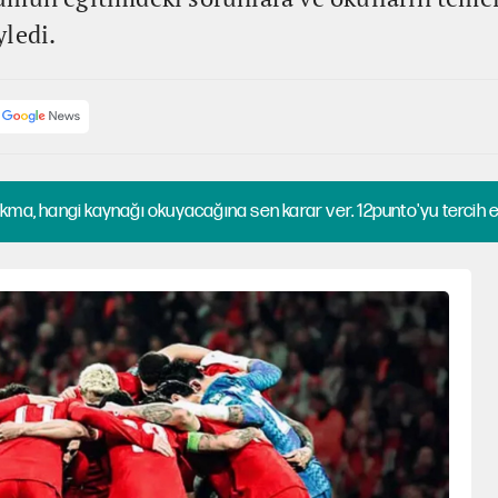
ledi.
kma, hangi kaynağı okuyacağına sen karar ver. 12punto'yu tercih et