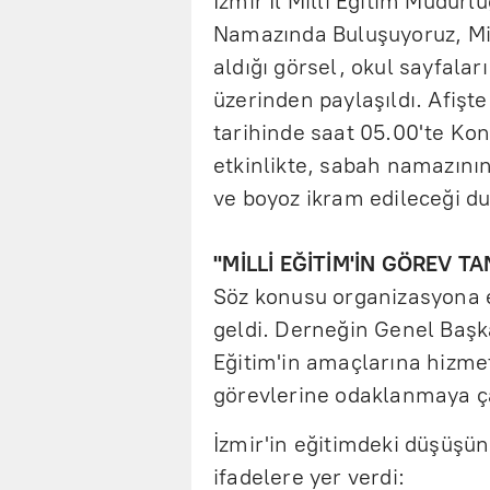
İzmir İl Milli Eğitim Müdür
Namazında Buluşuyoruz, Mil
aldığı görsel, okul sayfalar
üzerinden paylaşıldı. Afişte
tarihinde saat 05.00'te Ko
etkinlikte, sabah namazının
ve boyoz ikram edileceği d
''MİLLİ EĞİTİM'İN GÖREV T
Söz konusu organizasyona e
geldi. Derneğin Genel Başka
Eğitim'in amaçlarına hizmet
görevlerine odaklanmaya ça
İzmir'in eğitimdeki düşüşün
ifadelere yer verdi: