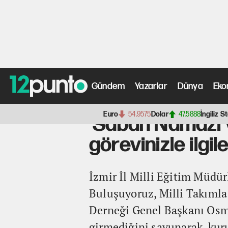
Gündem
Yazarlar
Dünya
Eko
Anasayfa
>
Gündem Haberleri
> 'Sabah Namazı ve Milli Ma
Euro
54,9575
Dolar
47,5888
İngiliz St
'Sabah Namazı ve
görevinizle ilgile
İzmir İl Milli Eğitim Müdü
Buluşuyoruz, Milli Takımla 
Derneği Genel Başkanı Osma
girmediğini savunarak, kur