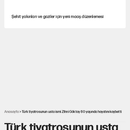
Şehit yakınları ve gaziler için yeni maaş düzenlemesi
Hastaneden erken ayrıldı, hafızasını kaybetti
Saray için 'tarikat liderinin oğluna açık' diyen kişiye
başdanışmandan davet
Çerçeve yasa teklifi TBMM'ye sunuldu
Selçuk Özdağ’dan Davutoğlu’nun kararına itiraz
Anasayfa
> Türk tiyatrosunun usta ismi Zihni Göktay 80 yaşında hayatını kaybetti
Türk tiyatrosunun usta