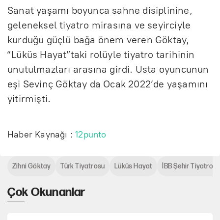
Sanat yaşamı boyunca sahne disiplinine,
geleneksel tiyatro mirasına ve seyirciyle
kurduğu güçlü bağa önem veren Göktay,
“Lüküs Hayat”taki rolüyle tiyatro tarihinin
unutulmazları arasına girdi. Usta oyuncunun
eşi Sevinç Göktay da Ocak 2022’de yaşamını
yitirmişti.
Haber Kaynağı :
12punto
Zihni Göktay
Türk Tiyatrosu
Lüküs Hayat
İBB Şehir Tiyatrolar
Çok Okunanlar