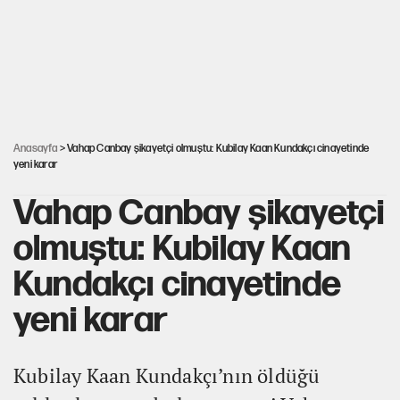
Çerçeve yasa teklifi TBMM'ye sunuldu
Selçuk Özdağ’dan Davutoğlu’nun kararına itiraz
Anasayfa
> Vahap Canbay şikayetçi olmuştu: Kubilay Kaan Kundakçı cinayetinde
yeni karar
Vahap Canbay şikayetçi
olmuştu: Kubilay Kaan
Kundakçı cinayetinde
yeni karar
Kubilay Kaan Kundakçı’nın öldüğü