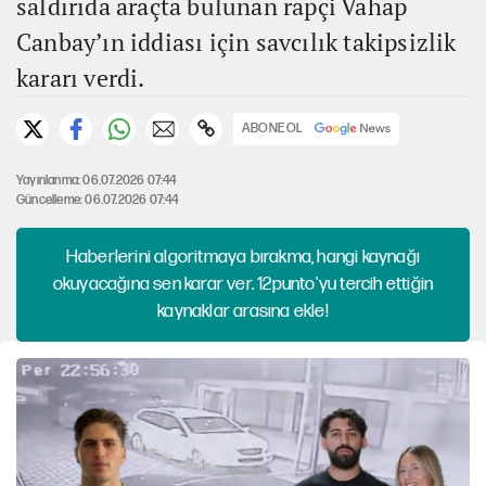
saldırıda araçta bulunan rapçi Vahap
Canbay’ın iddiası için savcılık takipsizlik
kararı verdi.
ABONE OL
Yayınlanma: 06.07.2026 07:44
Güncelleme: 06.07.2026 07:44
Haberlerini algoritmaya bırakma, hangi kaynağı
okuyacağına sen karar ver. 12punto'yu tercih ettiğin
kaynaklar arasına ekle!