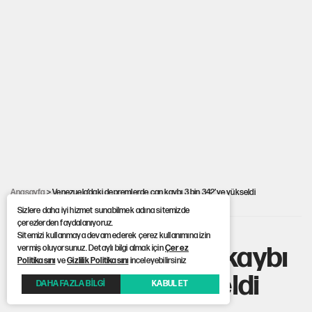
Hastaneden erken ayrıldı, hafızasını kaybetti
Saray için 'tarikat liderinin oğluna açık' diyen kişiye
başdanışmandan davet
Çerçeve yasa teklifi TBMM'ye sunuldu
Selçuk Özdağ’dan Davutoğlu’nun kararına itiraz
Anasayfa
> Venezuela’daki depremlerde can kaybı 3 bin 342’ye yükseldi
Sizlere daha iyi hizmet sunabilmek adına sitemizde
Venezuela’daki
çerezlerden faydalanıyoruz.
Sitemizi kullanmaya devam ederek çerez kullanımına izin
depremlerde can kaybı
vermiş oluyorsunuz. Detaylı bilgi almak için
Çerez
Politikasını
ve
Gizlilik Politikasını
inceleyebilirsiniz
3 bin 342’ye yükseldi
DAHA FAZLA BİLGİ
KABUL ET