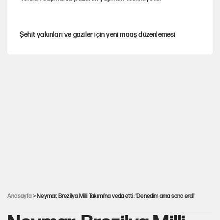
Şehit yakınları ve gaziler için yeni maaş düzenlemesi
Hastaneden erken ayrıldı, hafızasını kaybetti
Saray için 'tarikat liderinin oğluna açık' diyen kişiye
başdanışmandan davet
Çerçeve yasa teklifi TBMM'ye sunuldu
Selçuk Özdağ’dan Davutoğlu’nun kararına itiraz
Anasayfa
> Neymar, Brezilya Milli Takımı’na veda etti: 'Denedim ama sona erdi'