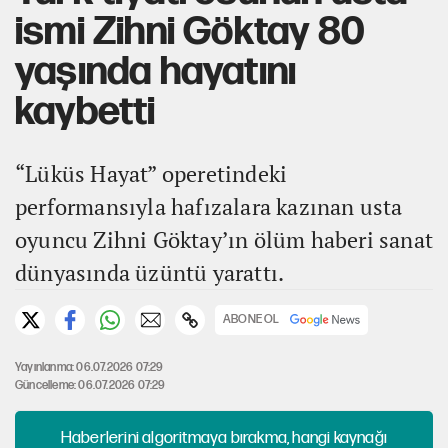
ismi Zihni Göktay 80
yaşında hayatını
kaybetti
“Lüküs Hayat” operetindeki
performansıyla hafızalara kazınan usta
oyuncu Zihni Göktay’ın ölüm haberi sanat
dünyasında üzüntü yarattı.
ABONE OL
Yayınlanma: 06.07.2026 07:29
Güncelleme: 06.07.2026 07:29
Haberlerini algoritmaya bırakma, hangi kaynağı