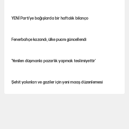
YENİ Parti'ye bağışlarda bir haftalık bilanço
Fenerbahçe kazandı, ülke puanı güncellendi
'Yenilen düşmanla pazarlık yapmak teslimiyettir'
Şehit yakınları ve gaziler için yeni maaş düzenlemesi
Hastaneden erken ayrıldı, hafızasını kaybetti
Saray için 'tarikat liderinin oğluna açık' diyen kişiye
başdanışmandan davet