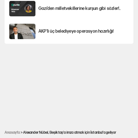
Gazi’den milletvekillerine kurşun gibi sözler!..
AKP’li üç belediyeye operasyon hazırlığı!
MASAK raporunda kim ne kadar bağış yaptı?
İlkay Çiçek’in eşinden yazışma iddialarına yanıt
Akın Gürlek'le görüşen Uğur Mumcu'nun ailesinden ilk
açıklama
İstanbul’un en yüksek puanlı liseleri açıklandı
Anasayfa
> Alexander Nübel, Beşiktaş'a imza atmak için İstanbul'a geliyor