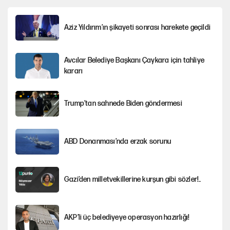
Aziz Yıldırım’ın şikayeti sonrası harekete geçildi
Avcılar Belediye Başkanı Çaykara için tahliye
kararı
Trump’tan sahnede Biden göndermesi
ABD Donanması’nda erzak sorunu
Gazi’den milletvekillerine kurşun gibi sözler!..
AKP’li üç belediyeye operasyon hazırlığı!