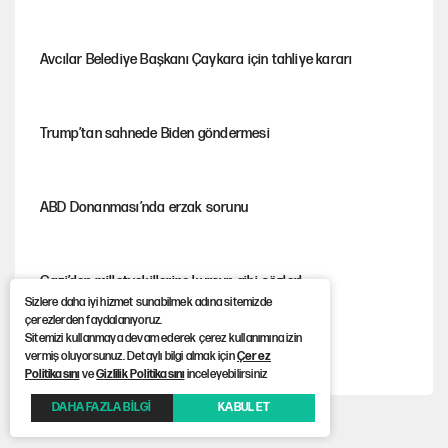
Avcılar Belediye Başkanı Çaykara için tahliye kararı
Trump’tan sahnede Biden göndermesi
ABD Donanması’nda erzak sorunu
Gazi’den milletvekillerine kurşun gibi sözler!..
Sizlere daha iyi hizmet sunabilmek adına sitemizde
çerezlerden faydalanıyoruz.
Sitemizi kullanmaya devam ederek çerez kullanımına izin
AKP’li üç belediyeye operasyon hazırlığı!
vermiş oluyorsunuz. Detaylı bilgi almak için
Çerez
Politikasını
ve
Gizlilik Politikasını
inceleyebilirsiniz
DAHA FAZLA BİLGİ
KABUL ET
MASAK raporunda kim ne kadar bağış yaptı?