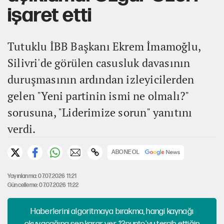
işaret etti
Tutuklu İBB Başkanı Ekrem İmamoğlu,
Silivri'de görülen casusluk davasının
duruşmasının ardından izleyicilerden
gelen "Yeni partinin ismi ne olmalı?"
sorusuna, "Liderimize sorun" yanıtını
verdi.
ABONE OL
Yayınlanma: 07.07.2026 11:21
Güncelleme: 07.07.2026 11:22
Haberlerini algoritmaya bırakma, hangi kaynağı
okuyacağına sen karar ver. 12punto'yu tercih ettiğin