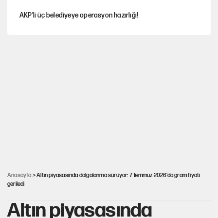
AKP’li üç belediyeye operasyon hazırlığı!
MASAK raporunda kim ne kadar bağış yaptı?
İlkay Çiçek’in eşinden yazışma iddialarına yanıt
Akın Gürlek'le görüşen Uğur Mumcu'nun ailesinden ilk
açıklama
İstanbul’un en yüksek puanlı liseleri açıklandı
Anasayfa
> Altın piyasasında dalgalanma sürüyor: 7 Temmuz 2026’da gram fiyatı
geriledi
Altın piyasasında