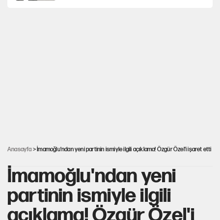
MASAK raporunda kim ne kadar bağış yaptı?
İlkay Çiçek’in eşinden yazışma iddialarına yanıt
Akın Gürlek'le görüşen Uğur Mumcu'nun
ailesinden ilk açıklama
İstanbul’un en yüksek puanlı liseleri açıklandı
Anasayfa
> İmamoğlu'ndan yeni partinin ismiyle ilgili açıklama! Özgür Özel'i işaret etti
İmamoğlu'ndan yeni
partinin ismiyle ilgili
açıklama! Özgür Özel'i