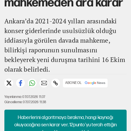
mahkemeden ara karar
Ankara’da 2021-2024 yılları arasındaki
konser giderlerinde usulsüzlük olduğu
iddiasıyla görülen davada mahkeme,
bilirkişi raporunun sunulmasını
bekleyerek yeni duruşma tarihini 16 Ekim
olarak belirledi.
ABONE OL
Yayınlanma: 07.07.2026 11:37
Güncelleme: 07.07.2026 11:38
Haberlerini algoritmaya bırakma, hangi kaynağı
okuyacağına sen karar ver. 12punto'yu tercih ettiğin