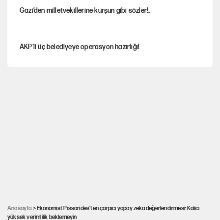
Gazi’den milletvekillerine kurşun gibi sözler!..
AKP’li üç belediyeye operasyon hazırlığı!
MASAK raporunda kim ne kadar bağış yaptı?
İlkay Çiçek’in eşinden yazışma iddialarına yanıt
Akın Gürlek'le görüşen Uğur Mumcu'nun ailesinden ilk
açıklama
İstanbul’un en yüksek puanlı liseleri açıklandı
Anasayfa
> Ekonomist Pissarides'ten çarpıcı yapay zeka değerlendirmesi: Kalıcı
yüksek verimlilik beklemeyin