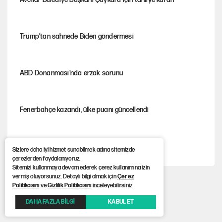
Trump’tan sahnede Biden göndermesi
ABD Donanması’nda erzak sorunu
Fenerbahçe kazandı, ülke puanı güncellendi
Şezlong, şemsiye meselesi siyasidir!
Sizlere daha iyi hizmet sunabilmek adına sitemizde
çerezlerden faydalanıyoruz.
Sitemizi kullanmaya devam ederek çerez kullanımına izin
vermiş oluyorsunuz. Detaylı bilgi almak için
Çerez
Mohamed Salah için Trabzon'da dev karşılama
Politikasını
ve
Gizlilik Politikasını
inceleyebilirsiniz
DAHA FAZLA BİLGİ
KABUL ET
Gazeteler çerçeve yasayı nasıl gördü?