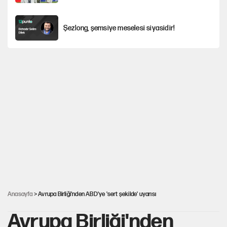
Şezlong, şemsiye meselesi siyasidir!
Mohamed Salah için Trabzon'da dev karşılama
Gazeteler çerçeve yasayı nasıl gördü?
Hayye ale’s-SALAH, Hayye ale’l-felâh
ABD ekonomisi ve NATO’nun işlevi
Anasayfa
> Avrupa Birliği'nden ABD'ye 'sert şekilde' uyarısı
Avrupa Birliği'nden