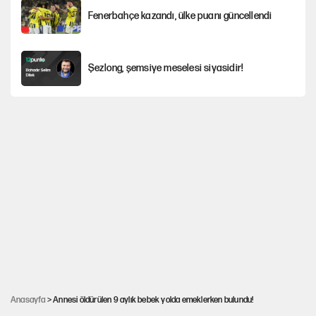
Fenerbahçe kazandı, ülke puanı güncellendi
Şezlong, şemsiye meselesi siyasidir!
Mohamed Salah için Trabzon'da dev karşılama
Gazeteler çerçeve yasayı nasıl gördü?
Hayye ale’s-SALAH, Hayye ale’l-felâh
ABD ekonomisi ve NATO’nun işlevi
Anasayfa
> Annesi öldürülen 9 aylık bebek yolda emeklerken bulundu!