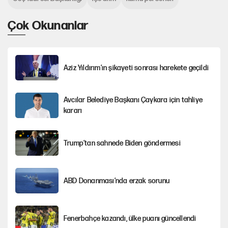
Çok Okunanlar
Aziz Yıldırım’ın şikayeti sonrası harekete geçildi
Avcılar Belediye Başkanı Çaykara için tahliye
kararı
Trump’tan sahnede Biden göndermesi
ABD Donanması’nda erzak sorunu
Fenerbahçe kazandı, ülke puanı güncellendi