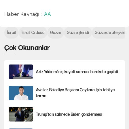
Haber Kaynağı :
AA
İsrail
İsrail Ordusu
Gazze
Gazze Şeridi
Gazze'de ateşkes
Çok Okunanlar
Aziz Yıldırım’ın şikayeti sonrası harekete geçildi
Avcılar Belediye Başkanı Çaykara için tahliye
kararı
Trump’tan sahnede Biden göndermesi