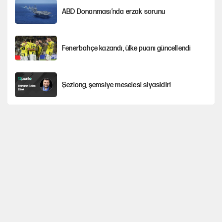
ABD Donanması’nda erzak sorunu
Fenerbahçe kazandı, ülke puanı güncellendi
Şezlong, şemsiye meselesi siyasidir!
Mohamed Salah için Trabzon'da dev karşılama
Gazeteler çerçeve yasayı nasıl gördü?
Hayye ale’s-SALAH, Hayye ale’l-felâh