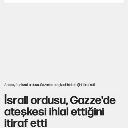
Mohamed Salah için Trabzon'da dev karşılama
Gazeteler çerçeve yasayı nasıl gördü?
Hayye ale’s-SALAH, Hayye ale’l-felâh
ABD ekonomisi ve NATO’nun işlevi
Anasayfa
> İsrail ordusu, Gazze'de ateşkesi ihlal ettiğini itiraf etti
İsrail ordusu, Gazze'de
ateşkesi ihlal ettiğini
itiraf etti