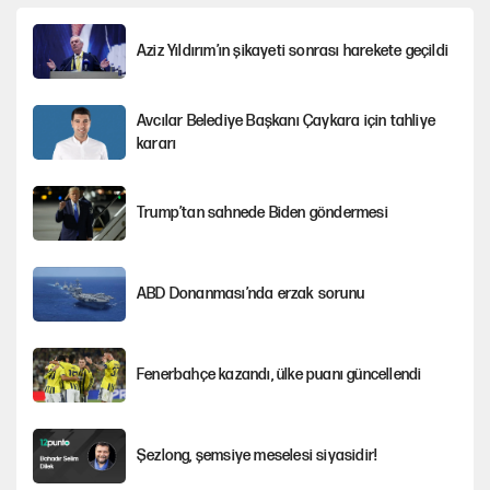
Aziz Yıldırım’ın şikayeti sonrası harekete geçildi
Avcılar Belediye Başkanı Çaykara için tahliye
kararı
Trump’tan sahnede Biden göndermesi
ABD Donanması’nda erzak sorunu
Fenerbahçe kazandı, ülke puanı güncellendi
Şezlong, şemsiye meselesi siyasidir!