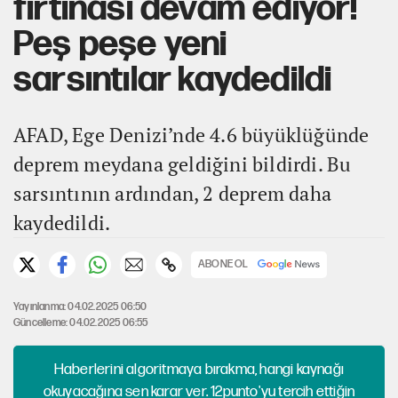
fırtınası devam ediyor!
Peş peşe yeni
sarsıntılar kaydedildi
AFAD, Ege Denizi’nde 4.6 büyüklüğünde
deprem meydana geldiğini bildirdi. Bu
sarsıntının ardından, 2 deprem daha
kaydedildi.
ABONE OL
Yayınlanma: 04.02.2025 06:50
Güncelleme: 04.02.2025 06:55
Haberlerini algoritmaya bırakma, hangi kaynağı
okuyacağına sen karar ver. 12punto'yu tercih ettiğin