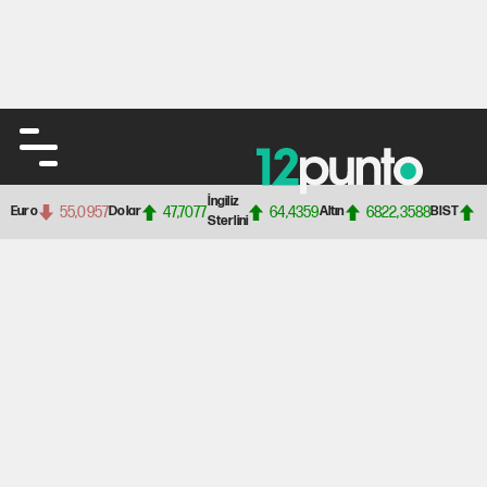
İngiliz
55,0957
47,7077
64,4359
6822,3588
Euro
Dolar
Altın
BIST
Sterlini