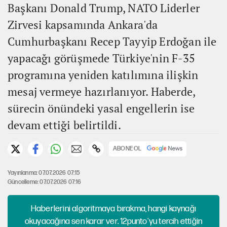
Başkanı Donald Trump, NATO Liderler
Zirvesi kapsamında Ankara'da
Cumhurbaşkanı Recep Tayyip Erdoğan ile
yapacağı görüşmede Türkiye'nin F-35
programına yeniden katılımına ilişkin
mesaj vermeye hazırlanıyor. Haberde,
sürecin önündeki yasal engellerin ise
devam ettiği belirtildi.
ABONE OL
Yayınlanma: 07.07.2026 07:15
Güncelleme: 07.07.2026 07:16
Haberlerini algoritmaya bırakma, hangi kaynağı
okuyacağına sen karar ver. 12punto'yu tercih ettiğin