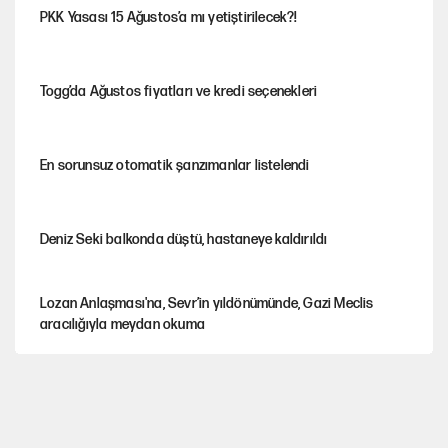
PKK Yasası 15 Ağustos’a mı yetiştirilecek?!
Togg’da Ağustos fiyatları ve kredi seçenekleri
En sorunsuz otomatik şanzımanlar listelendi
Deniz Seki balkonda düştü, hastaneye kaldırıldı
Lozan Anlaşması'na, Sevr’in yıldönümünde, Gazi Meclis
aracılığıyla meydan okuma
Büyük güçler ve Afrika’daki keskin rekabet