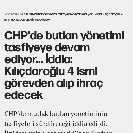
Galaxy Z Fold8’de geniş ekran ve yapay zekâ vurgusu
Anasayfa
> CHP'de butlan yönetimi tasfiyeye devam ediyor... İddia: Kılıçdaroğlu 4
ismi görevden alıp ihraç edecek
CHP'de butlan yönetimi
tasfiyeye devam
ediyor... İddia:
Kılıçdaroğlu 4 ismi
görevden alıp ihraç
edecek
CHP'de mutlak butlan yönetiminin
tasfiyeleri sürdüreceği iddia edildi.