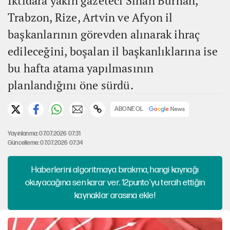
İktidara yakın gazeteci Sinan Burhan,
Trabzon, Rize, Artvin ve Afyon il
başkanlarının görevden alınarak ihraç
edileceğini, boşalan il başkanlıklarına ise
bu hafta atama yapılmasının
planlandığını öne sürdü.
ABONE OL
Yayınlanma: 07.07.2026 07:31
Güncelleme: 07.07.2026 07:34
Haberlerini algoritmaya bırakma, hangi kaynağı
okuyacağına sen karar ver. 12punto'yu tercih ettiğin
kaynaklar arasına ekle!