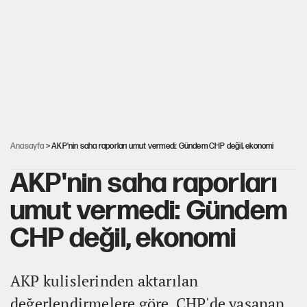
Parayla tweet atan gazeteciler
Okan Buruk'tan Jankat Yılmaz kararı
Galaxy Z Fold8’de geniş ekran ve yapay zekâ vurgusu
Anasayfa
> AKP'nin saha raporları umut vermedi: Gündem CHP değil, ekonomi
AKP'nin saha raporları
umut vermedi: Gündem
CHP değil, ekonomi
AKP kulislerinden aktarılan
değerlendirmelere göre, CHP'de yaşanan