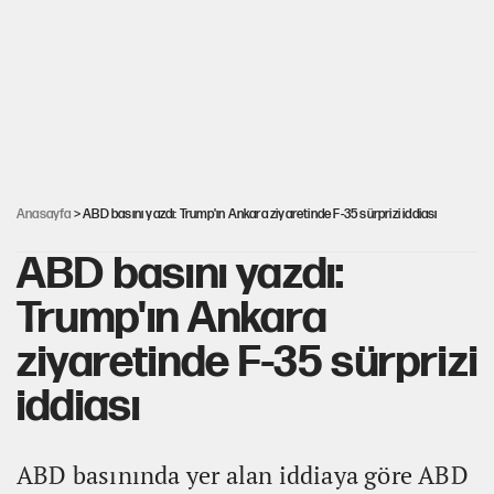
Parayla tweet atan gazeteciler
Okan Buruk'tan Jankat Yılmaz kararı
Galaxy Z Fold8’de geniş ekran ve yapay zekâ vurgusu
Anasayfa
> ABD basını yazdı: Trump'ın Ankara ziyaretinde F-35 sürprizi iddiası
ABD basını yazdı:
Trump'ın Ankara
ziyaretinde F-35 sürprizi
iddiası
ABD basınında yer alan iddiaya göre ABD