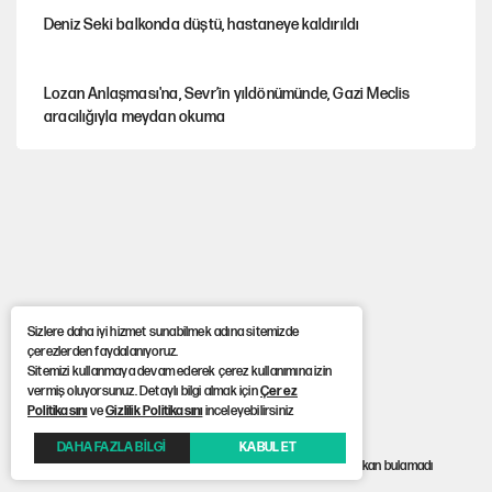
Deniz Seki balkonda düştü, hastaneye kaldırıldı
Lozan Anlaşması'na, Sevr’in yıldönümünde, Gazi Meclis
aracılığıyla meydan okuma
Büyük güçler ve Afrika’daki keskin rekabet
Parayla tweet atan gazeteciler
Sizlere daha iyi hizmet sunabilmek adına sitemizde
Okan Buruk'tan Jankat Yılmaz kararı
çerezlerden faydalanıyoruz.
Sitemizi kullanmaya devam ederek çerez kullanımına izin
vermiş oluyorsunuz. Detaylı bilgi almak için
Çerez
Politikasını
ve
Gizlilik Politikasını
inceleyebilirsiniz
Galaxy Z Fold8’de geniş ekran ve yapay zekâ vurgusu
DAHA FAZLA BİLGİ
KABUL ET
Anasayfa
> 21 il başkanlığı boş kaldı: CHP'de butlan yönetimi başkan bulamadı