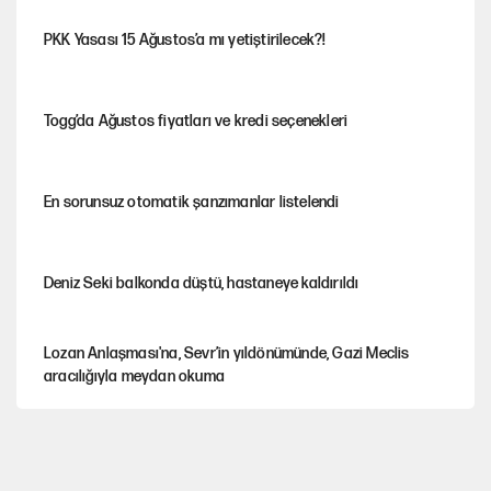
PKK Yasası 15 Ağustos’a mı yetiştirilecek?!
Togg’da Ağustos fiyatları ve kredi seçenekleri
En sorunsuz otomatik şanzımanlar listelendi
Deniz Seki balkonda düştü, hastaneye kaldırıldı
Lozan Anlaşması'na, Sevr’in yıldönümünde, Gazi Meclis
aracılığıyla meydan okuma
Büyük güçler ve Afrika’daki keskin rekabet