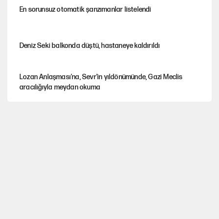
En sorunsuz otomatik şanzımanlar listelendi
Deniz Seki balkonda düştü, hastaneye kaldırıldı
Lozan Anlaşması'na, Sevr’in yıldönümünde, Gazi Meclis
aracılığıyla meydan okuma
Büyük güçler ve Afrika’daki keskin rekabet
Parayla tweet atan gazeteciler
Okan Buruk'tan Jankat Yılmaz kararı