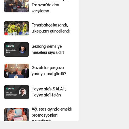
Trabzon'da dev
karşılama
Fenerbahçe kazandı,
ülke puanı güncellendi
Şezlong, şemsiye
meselesi siyasidir!
Gazeteler çerçeve
yasayı nasıl gördü?
Hayye ale’s-SALAH,
Hayye ale’l-felâh
Ağustos ayında emekli
promosyonları
güncellendi