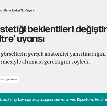
or: Uzmanlardan ‘filtre’ uyarısı
etiği beklentileri değiştir
tre’ uyarısı
i görsellerin gerçek anatomiyi yansıtmadığını 
rmesiyle alınması gerektiğini söyledi.
kma, hangi kaynağı okuyacağına sen karar ver. 12punto'yu tercih et