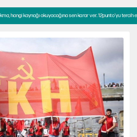
kma, hangi kaynağı okuyacağına sen karar ver. 12punto'yu tercih et