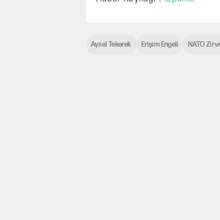
Aysel Tekerek
Erişim Engeli
NATO Zirv