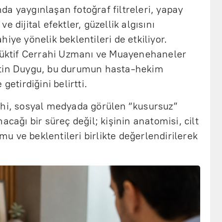
a yaygınlaşan fotoğraf filtreleri, yapay
 dijital efektler, güzellik algısını
iye yönelik beklentileri de etkiliyor.
trüktif Cerrahi Uzmanı ve Muayenehaneler
etin Duygu, bu durumun hasta-hekim
getirdiğini belirtti.
ahi, sosyal medyada görülen “kusursuz”
acağı bir süreç değil; kişinin anatomisi, cilt
umu ve beklentileri birlikte değerlendirilerek