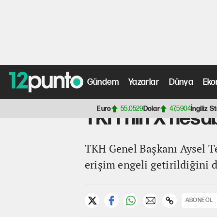
Gündem
Yazarlar
Dünya
Eko
Anasayfa
>
Gündem Haberleri
> TKH'nin X hesabına eri
Euro
55,0529
Dolar
47,5904
İngiliz St
TKH'nin X hesab
TKH Genel Başkanı Aysel Te
erişim engeli getirildiğini
ABONE OL