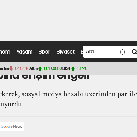
nomi
Yaşam
Spor
Siyaset
Bilim ve Teknoloji
Vide
şim engeli
erlini
64,0446
Altın
6610,9600
BIST
13.726
ına erişim engeli
kerek, sosyal medya hesabı üzerinden partil
 duyurdu.