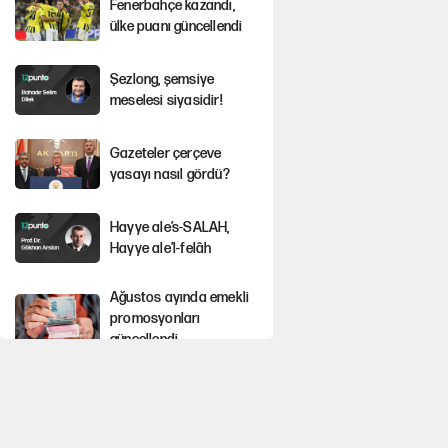
Fenerbahçe kazandı,
ülke puanı güncellendi
Şezlong, şemsiye
meselesi siyasidir!
Gazeteler çerçeve
yasayı nasıl gördü?
Hayye ale’s-SALAH,
Hayye ale’l-felâh
Ağustos ayında emekli
promosyonları
güncellendi
YENİ Parti'ye bağışlarda
bir haftalık bilanço