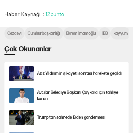
Haber Kaynağı :
12punto
Cezaevi
Cumhurbaşkanlığı
Ekrem İmamoğlu
İBB
kayyum
Çok Okunanlar
Aziz Yıldırım’ın şikayeti sonrası harekete geçildi
Avcılar Belediye Başkanı Çaykara için tahliye
kararı
Trump’tan sahnede Biden göndermesi