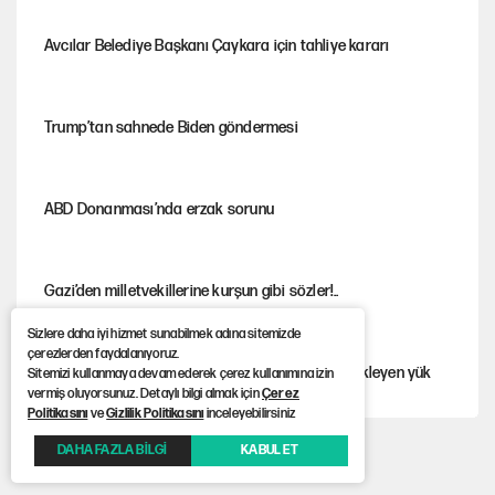
Avcılar Belediye Başkanı Çaykara için tahliye kararı
Trump’tan sahnede Biden göndermesi
ABD Donanması’nda erzak sorunu
Gazi’den milletvekillerine kurşun gibi sözler!..
Sizlere daha iyi hizmet sunabilmek adına sitemizde
çerezlerden faydalanıyoruz.
Görünen bütçe, bütçe dışı riskler ve hazineyi bekleyen yük
Sitemizi kullanmaya devam ederek çerez kullanımına izin
vermiş oluyorsunuz. Detaylı bilgi almak için
Çerez
Politikasını
ve
Gizlilik Politikasını
inceleyebilirsiniz
DAHA FAZLA BİLGİ
KABUL ET
İsrail’in Kürt planı