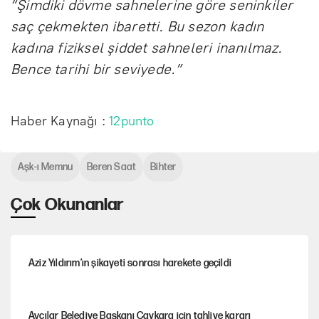
“Şimdiki dövme sahnelerine göre seninkiler
saç çekmekten ibaretti. Bu sezon kadın
kadına fiziksel şiddet sahneleri inanılmaz.
Bence tarihi bir seviyede.”
Haber Kaynağı :
12punto
Aşk-ı Memnu
Beren Saat
Bihter
Çok Okunanlar
Aziz Yıldırım’ın şikayeti sonrası harekete geçildi
Avcılar Belediye Başkanı Çaykara için tahliye kararı