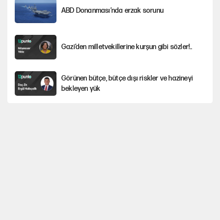
ABD Donanması’nda erzak sorunu
Gazi’den milletvekillerine kurşun gibi sözler!..
Görünen bütçe, bütçe dışı riskler ve hazineyi
bekleyen yük
İsrail’in Kürt planı
Yeni Parti'ye eski program: Ey Kemal Derviş,
geldinse vur!
AKP’li üç belediyeye operasyon hazırlığı!