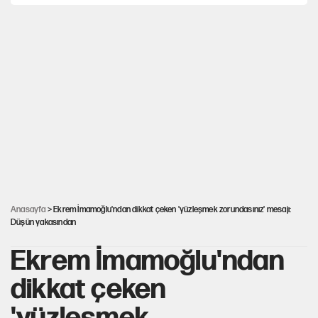
İsrail’in Kürt planı
Yeni Parti'ye eski program: Ey Kemal Derviş,
geldinse vur!
AKP’li üç belediyeye operasyon hazırlığı!
İlkay Çiçek’in eşinden yazışma iddialarına yanıt
Anasayfa
> Ekrem İmamoğlu'ndan dikkat çeken 'yüzleşmek zorundasınız' mesajı:
Düşün yakasından
Ekrem İmamoğlu'ndan
dikkat çeken
'yüzleşmek