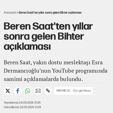
İlkay Çiçek’in eşinden yazışma iddialarına yanıt
Anasayfa
> Beren Saat'ten yıllar sonra gelen Bihter açıklaması
Beren Saat'ten yıllar
sonra gelen Bihter
açıklaması
Beren Saat, yakın dostu meslektaşı Esra
Dermancıoğlu’nun YouTube programında
samimi açıklamalarda bulundu.
ABONE OL
Yayınlanma: 26.05.2026 21:24
Güncelleme: 26.05.2026 21:24