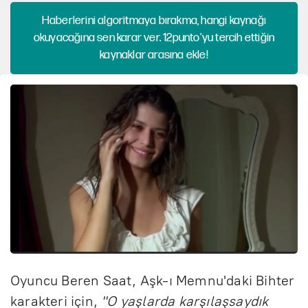
Haberlerini algoritmaya bırakma, hangi kaynağı
okuyacağına sen karar ver. 12punto'yu tercih ettiğin
kaynaklar arasına ekle!
Oyuncu Beren Saat, Aşk-ı Memnu'daki Bihter
karakteri için,
"O yaşlarda karşılaşsaydık