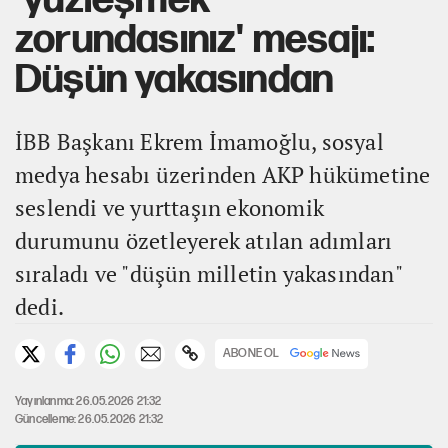
zorundasınız' mesajı:
Düşün yakasından
İBB Başkanı Ekrem İmamoğlu, sosyal
medya hesabı üzerinden AKP hükümetine
seslendi ve yurttaşın ekonomik
durumunu özetleyerek atılan adımları
sıraladı ve "düşün milletin yakasından"
dedi.
ABONE OL
Yayınlanma: 26.05.2026 21:32
Güncelleme: 26.05.2026 21:32