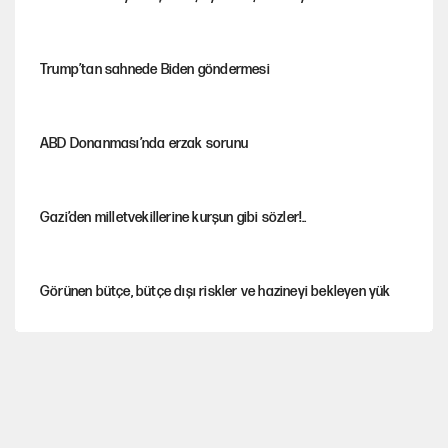
Trump’tan sahnede Biden göndermesi
ABD Donanması’nda erzak sorunu
Gazi’den milletvekillerine kurşun gibi sözler!..
Görünen bütçe, bütçe dışı riskler ve hazineyi bekleyen yük
İsrail’in Kürt planı
Yeni Parti'ye eski program: Ey Kemal Derviş, geldinse vur!