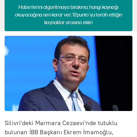
Haberlerini algoritmaya bırakma, hangi kaynağı
okuyacağına sen karar ver. 12punto'yu tercih ettiğin
kaynaklar arasına ekle!
Silivri'deki Marmara Cezaevi'nde tutuklu
bulunan İBB Başkanı Ekrem İmamoğlu,