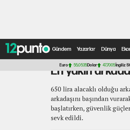
Gündem
Yazarlar
Dünya
Eko
Anasayfa
>
Video
> En yakın arkadaşını 650 lira için b
Euro
55,0535
Dolar
47,7005
İngiliz S
En yakın arkadaş
650 lira alacaklı olduğu ar
arkadaşını başından vurarak
başlatırken, güvenlik güçle
sevk edildi.