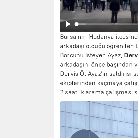
B
Bursa'nın Mudanya ilçesin
a
arkadaşı olduğu öğrenilen D
ş
Borcunu isteyen Ayaz,
Derv
l
arkadaşını önce başından v
Derviş Ö. Ayaz'ın saldırısı
a
ekiplerinden kaçmaya çalışt
t
2 saatlik arama çalışması 