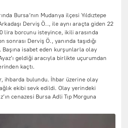
rında Bursa’nın Mudanya ilçesi Yıldıztepe
kadaşı Derviş Ö.., ile aynı araçta giden 22
lira borcunu isteyince, ikili arasında
on sonrası Derviş Ö., yanında taşıdığı
ı. Başına isabet eden kurşunlarla olay
yaz’ı geldiği aracıyla birlikte uçurumdan
erinden kaçtı.
r, ihbarda bulundu. İhbar üzerine olay
ağlık ekibi sevk edildi. Olay yerindeki
z’ın cenazesi Bursa Adli Tıp Morguna