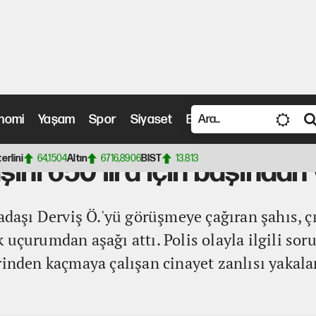
nomi
Yaşam
Spor
Siyaset
Bilim ve Teknoloji
Vide
aşından vurdu
terlini
64,1504
Altın
6716,8906
BIST
13.813
ını 650 lira için başından
kadaşı Derviş Ö.'yü görüşmeye çağıran şahıs, 
 uçurumdan aşağı attı. Polis olayla ilgili so
rinden kaçmaya çalışan cinayet zanlısı yakala