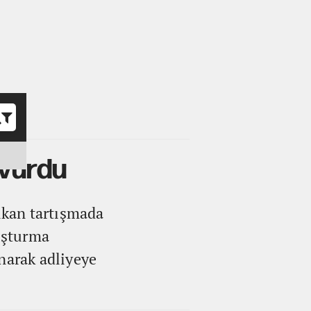
o
 vurdu
çıkan tartışmada
ruşturma
narak adliyeye