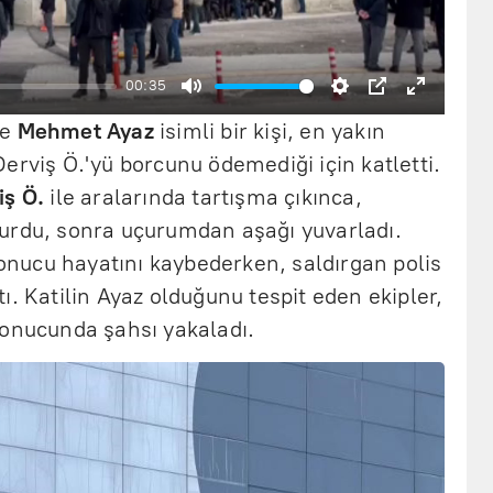
ş
l
a
00:35
S
A
P
E
t
de
Mehmet Ayaz
isimli bir kişi, en yakın
e
y
I
n
erviş Ö.'yü borcunu ödemediği için katletti.
s
a
P
t
iş Ö.
ile aralarında tartışma çıkınca,
s
r
e
urdu, sonra uçurumdan aşağı yuvarladı.
 sonucu hayatını kaybederken, saldırgan polis
i
l
r
ı. Katilin Ayaz olduğunu tespit eden ekipler,
z
a
f
sonucunda şahsı yakaladı.
r
u
l
l
s
c