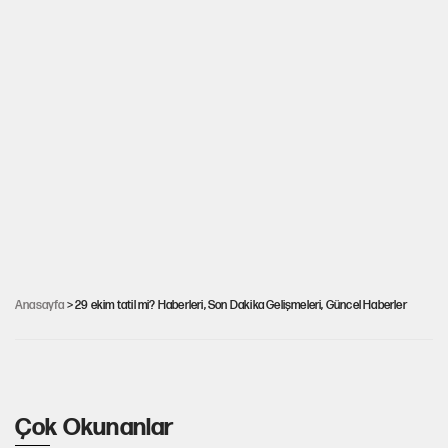
28 Ekim tatil mi? 29 Ekim Cumhuriyet
Anasayfa
> 29 ekim tatil mi? Haberleri, Son Dakika Gelişmeleri, Güncel Haberler
Bayramı resmi tatil mi?
Çok Okunanlar