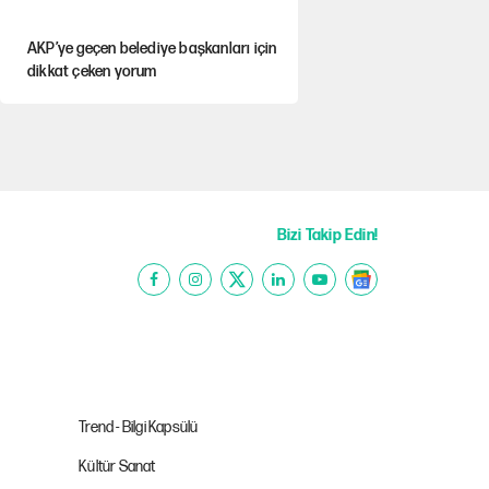
AKP’ye geçen belediye başkanları için
dikkat çeken yorum
İtalya, askıya aldığı İspanya ile
Schengen uygulaması için tarih verdi
Salah’ın Trabzonspor alacakları için
haciz süreci
Bizi Takip Edin!
Cem Gürdeniz'den 'Mekke Ortak
Savunma Anlaşması' için kritik uyarı
Ahbap Derneği için fesih davası açıldı
Trend - Bilgi Kapsülü
Kültür Sanat