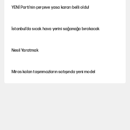
YENİ Parti'nin çerçeve yasa kararı belli oldu!
İstanbul’da sıcak hava yerini sağanağa bırakacak
Nesil Yaratmak
Miras kalan taşınmazların satışında yeni model
Şort giyen genç kadına bastonla saldırı
Çerçeve yasa kabul edildi, Ümit Özdağ'dan Güvenpark çağrısı