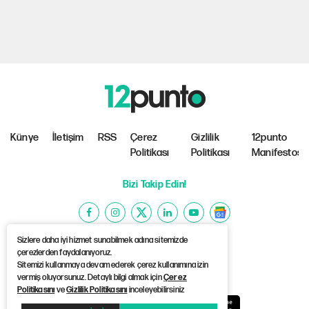
Künye
İletişim
RSS
Çerez
Gizlilik
12punto
Politikası
Politikası
Manifestosu
Bizi Takip Edin!
Sizlere daha iyi hizmet sunabilmek adına sitemizde
çerezlerden faydalanıyoruz.
Sitemizi kullanmaya devam ederek çerez kullanımına izin
©Copyright 2026 12punto
vermiş oluyorsunuz. Detaylı bilgi almak için
Çerez
Politikasını
ve
Gizlilik Politikasını
inceleyebilirsiniz