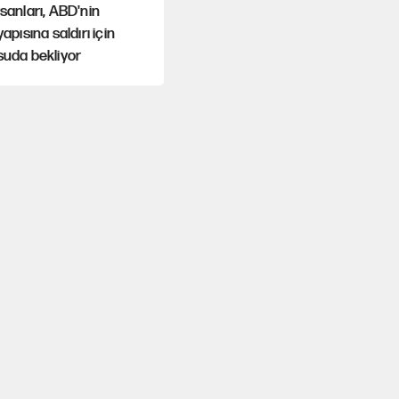
sanları, ABD'nin
yapısına saldırı için
suda bekliyor