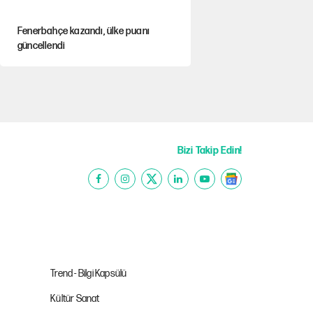
Fenerbahçe kazandı, ülke puanı
güncellendi
Hastaneden erken ayrıldı, hafızasını
kaybetti
Saray için 'tarikat liderinin oğluna
açık' diyen kişiye başdanışmandan
Bizi Takip Edin!
davet
Çerçeve yasa teklifi TBMM'ye sunuldu
CHP'li başkan AKP heyetiyle Murat
Kurum'u ziyaret etti
Trend - Bilgi Kapsülü
Kültür Sanat