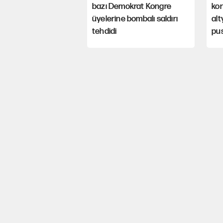
bazı Demokrat Kongre
kor
üyelerine bombalı saldırı
alt
tehdidi
pu