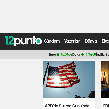
FBI Direktörü Wray'
Gündem
Yazarlar
Dünya
Eko
Anasayfa
> ABD Federal Soruşturma Bürosu Haberleri, 
Euro
55,0553
Dolar
47,5869
İngiliz St
ABD'de Şükran Günü'nde
FBI