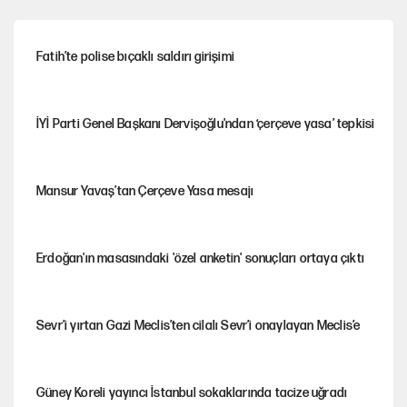
Fatih’te polise bıçaklı saldırı girişimi
İYİ Parti Genel Başkanı Dervişoğlu'ndan ‘çerçeve yasa’ tepkisi
Mansur Yavaş’tan Çerçeve Yasa mesajı
Erdoğan'ın masasındaki 'özel anketin' sonuçları ortaya çıktı
Sevr’i yırtan Gazi Meclis’ten cilalı Sevr’i onaylayan Meclis’e
Güney Koreli yayıncı İstanbul sokaklarında tacize uğradı