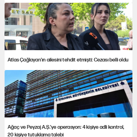
Atlas Çağlayan'ın ailesini tehdit etmişti: Cezası belli oldu
Ağaç ve Peyzaj A.Ş.’ye operasyon: 4 kişiye adli kontrol,
20 kişiye tutuklama talebi