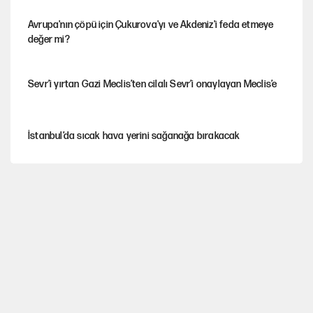
Avrupa'nın çöpü için Çukurova'yı ve Akdeniz'i feda etmeye
değer mi?
Sevr’i yırtan Gazi Meclis’ten cilalı Sevr’i onaylayan Meclis’e
İstanbul’da sıcak hava yerini sağanağa bırakacak
Mekke Anlaşması ile Türkiye savaşa çekiliyor
YENİ Parti’nin çerçeve yasa kararı belli oldu
Galiyev'i Halit Kakınç'ın kaleminden anımsamak(*)