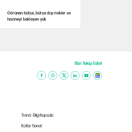
Görünen bütçe, bütçe dışı riskler ve
hazineyi bekleyen yük
Yeni Parti'ye eski program: Ey Kemal
Derviş, geldinse vur!
İsrail’in Kürt planı
Bizi Takip Edin!
Sahibinden satılık pasaport
İlkay Çiçek’in eşinden yazışma
iddialarına yanıt
Trend - Bilgi Kapsülü
Kültür Sanat