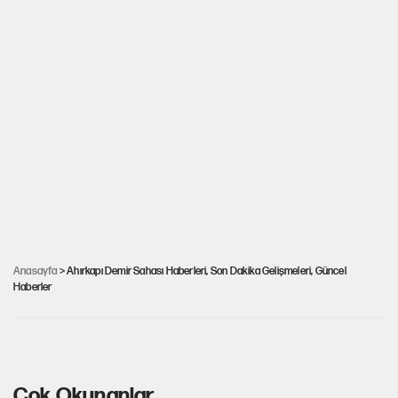
İstanbul'da kargo gemisi konteyner gemisine
Anasayfa
> Ahırkapı Demir Sahası Haberleri, Son Dakika Gelişmeleri, Güncel
Haberler
çarptı
Çok Okunanlar