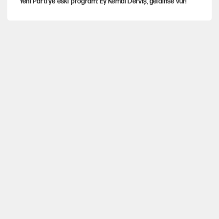
Yeni Parti'ye eski program: Ey Kemal Derviş, geldinse vur!
Görünen bütçe, bütçe dışı riskler ve hazineyi bekleyen yük
İsrail’in Kürt planı
Sahibinden satılık pasaport
AKP’ye geçen belediye başkanları için dikkat çeken yorum