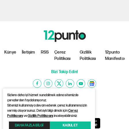
Künye
İletişim
RSS
Çerez
Gizlilik
12punto
Politikası
Politikası
Manifestosu
Bizi Takip Edin!
Sizlere daha iyi hizmet sunabilmek adına sitemizde
çerezlerden faydalanıyoruz.
Sitemizi kullanmaya devam ederek çerez kullanımına izin
©Copyright 2026 12punto
vermiş oluyorsunuz. Detaylı bilgi almak için
Çerez
Politikasını
ve
Gizlilik Politikasını
inceleyebilirsiniz
DAHA FAZLA BİLGİ
KABUL ET