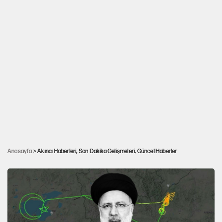
15 Temmuz’a 'Faili Meçhul' benzetmesi: Yapan
Anasayfa
> Akıncı Haberleri, Son Dakika Gelişmeleri, Güncel Haberler
belli de biz değiliz