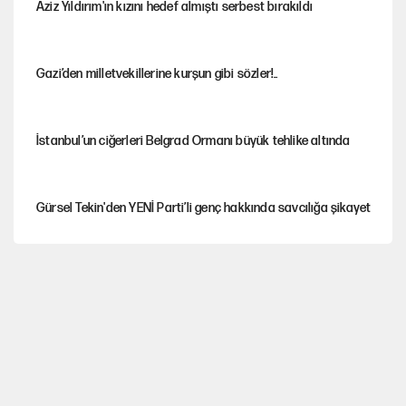
Aziz Yıldırım'ın kızını hedef almıştı serbest bırakıldı
Gazi’den milletvekillerine kurşun gibi sözler!..
İstanbul’un ciğerleri Belgrad Ormanı büyük tehlike altında
Gürsel Tekin'den YENİ Parti’li genç hakkında savcılığa şikayet
Yeni Parti'ye eski program: Ey Kemal Derviş, geldinse vur!
Görünen bütçe, bütçe dışı riskler ve hazineyi bekleyen yük