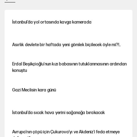
İstanbul’da yol ortasında kavga kamerada
Asırlık devlete bir haftada yeni gömlek biçilecek öyle mi?!..
Erdal Beşikçioğlu'nun kızı babasının tutuklanmasının ardından
konuştu
Gazi Meclisin kara günü
İstanbul’da sıcak hava yerini sağanağa bırakacak
Avrupa'nın çöpü için Çukurova'yı ve Akdeniz'i feda etmeye