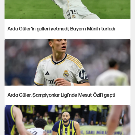
Arda Güler'in golleri yetmedi, Bayern Münih turladı
Arda Güler, Şampiyonlar Ligi'nde Mesut Özil’i geçti