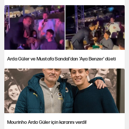
Arda Güler ve Mustafa Sandal'dan 'Aya Benzer' düeti
Mourinho Arda Güler için kararını verdi!