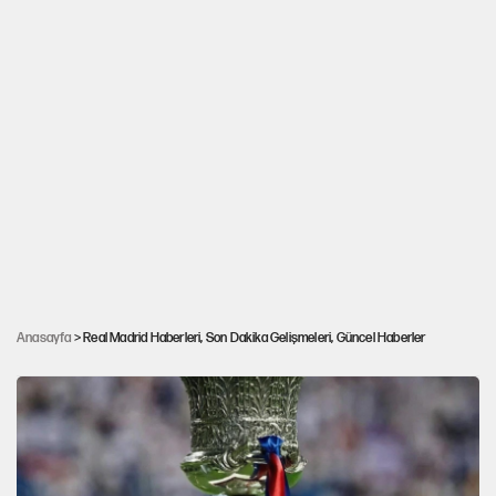
Real Madrid'in yeni transferi Bernardo Silva
Arda Güler'i öve öve bitiremedi: 'Beni en çok
Anasayfa
> Real Madrid Haberleri, Son Dakika Gelişmeleri, Güncel Haberler
etkileyen şey...'