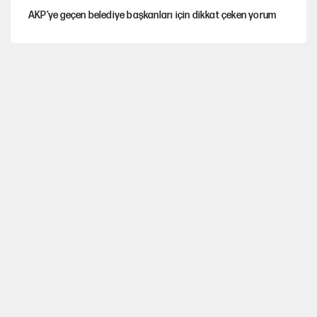
AKP’ye geçen belediye başkanları için dikkat çeken yorum
İtalya, askıya aldığı İspanya ile Schengen uygulaması için
tarih verdi
Salah’ın Trabzonspor alacakları için haciz süreci
Cem Gürdeniz'den 'Mekke Ortak Savunma Anlaşması' için
kritik uyarı
Ahbap Derneği için fesih davası açıldı