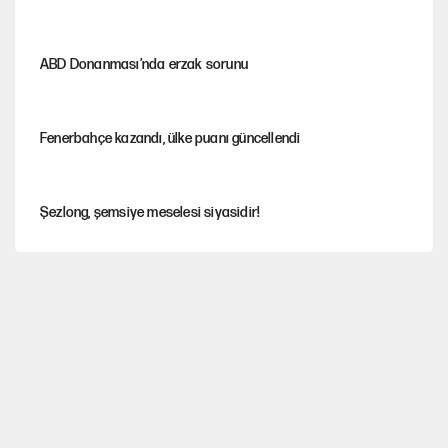
ABD Donanması’nda erzak sorunu
Fenerbahçe kazandı, ülke puanı güncellendi
Şezlong, şemsiye meselesi siyasidir!
Gazeteler çerçeve yasayı nasıl gördü?
Hayye ale’s-SALAH, Hayye ale’l-felâh
ABD ekonomisi ve NATO’nun işlevi