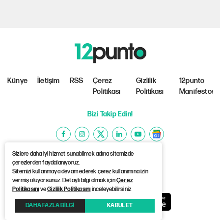
Künye
İletişim
RSS
Çerez
Gizlilik
12punto
Politikası
Politikası
Manifestosu
Bizi Takip Edin!
Sizlere daha iyi hizmet sunabilmek adına sitemizde
çerezlerden faydalanıyoruz.
Sitemizi kullanmaya devam ederek çerez kullanımına izin
©Copyright 2026 12punto
vermiş oluyorsunuz. Detaylı bilgi almak için
Çerez
Politikasını
ve
Gizlilik Politikasını
inceleyebilirsiniz
DAHA FAZLA BİLGİ
KABUL ET