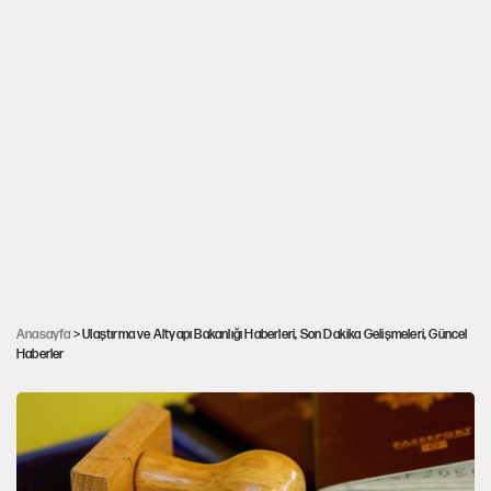
İstanbul Boğazı’nda gemi trafiği yeniden
Anasayfa
> Ulaştırma ve Altyapı Bakanlığı Haberleri, Son Dakika Gelişmeleri, Güncel
Haberler
açıldı