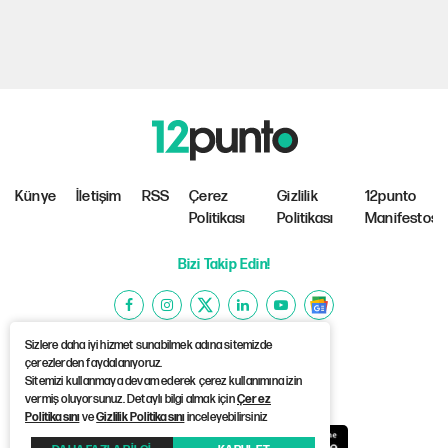
Künye
İletişim
RSS
Çerez
Gizlilik
12punto
Politikası
Politikası
Manifestosu
Bizi Takip Edin!
Sizlere daha iyi hizmet sunabilmek adına sitemizde
çerezlerden faydalanıyoruz.
Sitemizi kullanmaya devam ederek çerez kullanımına izin
©Copyright 2026 12punto
vermiş oluyorsunuz. Detaylı bilgi almak için
Çerez
Politikasını
ve
Gizlilik Politikasını
inceleyebilirsiniz