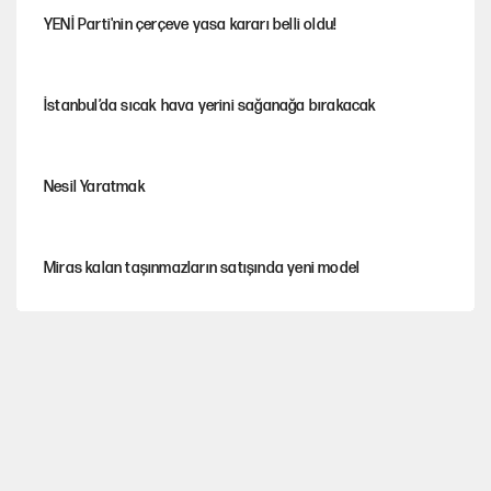
YENİ Parti'nin çerçeve yasa kararı belli oldu!
İstanbul’da sıcak hava yerini sağanağa bırakacak
Nesil Yaratmak
Miras kalan taşınmazların satışında yeni model
Şort giyen genç kadına bastonla saldırı
Çerçeve yasa kabul edildi, Ümit Özdağ'dan Güvenpark çağrısı