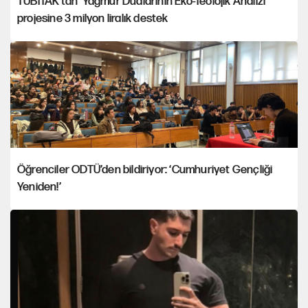
TÜBİTAK'tan 'Yağmur Dualarının Eko-Teolojik Analizi'
projesine 3 milyon liralık destek
Öğrenciler ODTÜ’den bildiriyor: ‘Cumhuriyet Gençliği
Yeniden!’