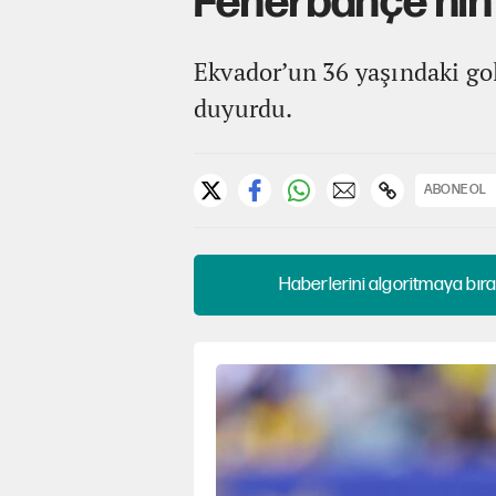
Fenerbahçe'nin e
Ekvador’un 36 yaşındaki gol
duyurdu.
ABONE OL
Haberlerini algoritmaya bıra