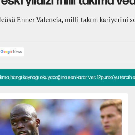
ski yıldızı milli takıma ved
cüsü Enner Valencia, milli takım kariyerini s
kma, hangi kaynağı okuyacağına sen karar ver. 12punto'yu tercih et