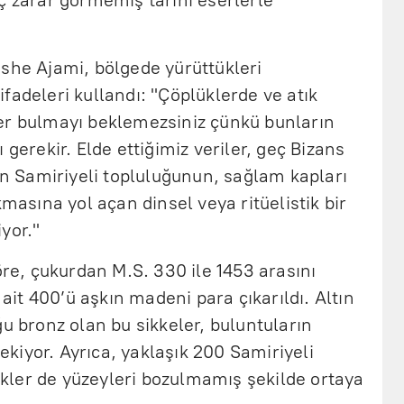
ç zarar görmemiş tarihi eserlerle
oshe Ajami, bölgede yürüttükleri
fadeleri kullandı: "Çöplüklerde ve atık
er bulmayı beklemezsiniz çünkü bunların
 gerekir. Elde ettiğimiz veriler, geç Bizans
 Samiriyeli topluluğunun, sağlam kapları
kmasına yol açan dinsel veya ritüelistik bir
yor."
öre, çukurdan M.S. 330 ile 1453 arasını
t 400’ü aşkın madeni para çıkarıldı. Altın
ğu bronz olan bu sikkeler, buluntuların
çekiyor. Ayrıca, yaklaşık 200 Samiriyeli
zükler de yüzeyleri bozulmamış şekilde ortaya