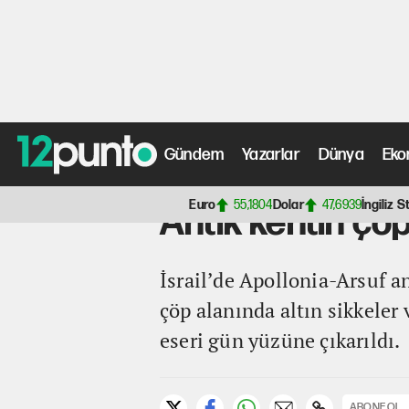
Gündem
Yazarlar
Dünya
Eko
Anasayfa
>
Kültür Sanat Haberleri
> Antik kentin çöp 
Euro
55,1804
Dolar
47,6939
İngiliz S
Antik kentin çö
İsrail’de Apollonia-Arsuf an
çöp alanında altın sikkeler 
eseri gün yüzüne çıkarıldı.
ABONE OL