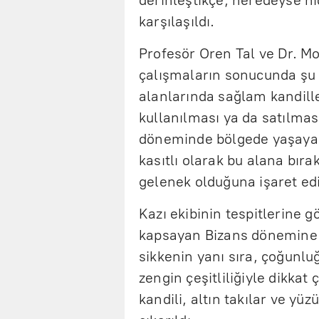
derinleştikçe, neredeyse hi
karşılaşıldı.
Profesör Oren Tal ve Dr. M
çalışmaların sonucunda şu i
alanlarında sağlam kandill
kullanılması ya da satılması
döneminde bölgede yaşayan
kasıtlı olarak bu alana bıra
gelenek olduğuna işaret edi
Kazı ekibinin tespitlerine g
kapsayan Bizans dönemine ai
sikkenin yanı sıra, çoğunlu
zengin çeşitliliğiyle dikkat 
kandili, altın takılar ve yü