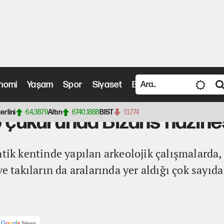
nomi
Yaşam
Spor
Siyaset
Bilim ve Teknoloji
Vide
çukurunda Bizans hazinesi bulundu
terlini
64,3879
Altın
6740,1888
BIST
13.774
p çukurunda Bizans hazine
tik kentinde yapılan arkeolojik çalışmalarda, 
ve takıların da aralarında yer aldığı çok sayı