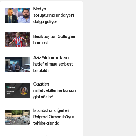
Medya
soruşturmasında yeni
dalga geliyor
Beşiktaş’tan Gallagher
hamlesi
Aziz Yıldırım'ın kızını
hedef almıştı serbest
bırakıldı
Gazi’den
milletvekillerine kurşun
gibi sözler!..
İstanbul’un ciğerleri
Belgrad Ormanı büyük
tehlike altında