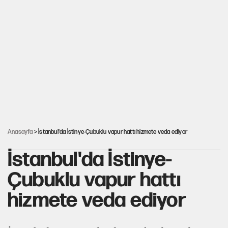
Gazeteler çerçeve yasayı nasıl gördü?
Hayye ale’s-SALAH, Hayye ale’l-felâh
ABD ekonomisi ve NATO’nun işlevi
Ağustos ayında emekli promosyonları güncellendi
Anasayfa
> İstanbul'da İstinye-Çubuklu vapur hattı hizmete veda ediyor
İstanbul'da İstinye-
Çubuklu vapur hattı
hizmete veda ediyor