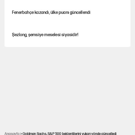
Fenerbahçe kazandı, ülke puanı güncellendi
Şezlong, şemsiye meselesi siyasidir!
Gazeteler çerçeve yasayı nasıl gördü?
Hayye ale’s-SALAH, Hayye ale’l-felâh
ABD ekonomisi ve NATO’nun işlevi
Ağustos ayında emekli promosyonları güncellendi
Anasayfa
> Goldman Sachs, S&P 500 beklentilerini yukarı yönde güncelledi