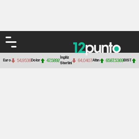
İngiliz
54,9536
47,5892
64,0407
6587,5369
Euro
Dolar
Altın
BIST
Sterlini