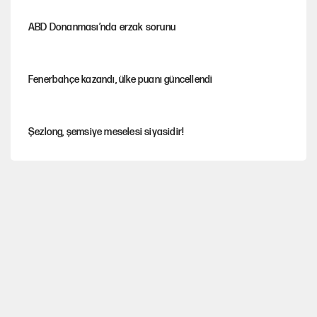
ABD Donanması’nda erzak sorunu
Fenerbahçe kazandı, ülke puanı güncellendi
Şezlong, şemsiye meselesi siyasidir!
Gazeteler çerçeve yasayı nasıl gördü?
Hayye ale’s-SALAH, Hayye ale’l-felâh
ABD ekonomisi ve NATO’nun işlevi