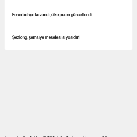
Fenerbahçe kazandı, ülke puanı güncellendi
Şezlong, şemsiye meselesi siyasidir!
Gazeteler çerçeve yasayı nasıl gördü?
Hayye ale’s-SALAH, Hayye ale’l-felâh
ABD ekonomisi ve NATO’nun işlevi
Ağustos ayında emekli promosyonları güncellendi