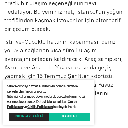
pratik bir ulaşım seçeneği sunmayı
hedefliyor. Bu yeni hizmet, İstanbul'un yoğun
trafiğinden kaçmak isteyenler için alternatif
bir çözüm olacak.
İstinye-Çubuklu hattının kapanması, deniz
yoluyla sağlanan kısa süreli ulaşım
avantajını ortadan kaldıracak. Araç sahipleri,
Avrupa ve Anadolu Yakası arasında geçiş
yapmak için 15 Temmuz Şehitler Köprüsü,
Fatih Sultan Mehmet Köprüsü veya Yavuz
Sizlere daha iyi hizmet sunabilmek adına sitemizde
çerezlerden faydalanıyoruz.
Sultan Selim Köprüsü gibi kara yollarını
Sitemizi kullanmaya devam ederek çerez kullanımına izin
tercih etmek zorunda kalacaklar.
vermiş oluyorsunuz. Detaylı bilgi almak için
Çerez
Politikasını
ve
Gizlilik Politikasını
inceleyebilirsiniz
DAHA FAZLA BİLGİ
KABUL ET
Haber Kaynağı :
12punto