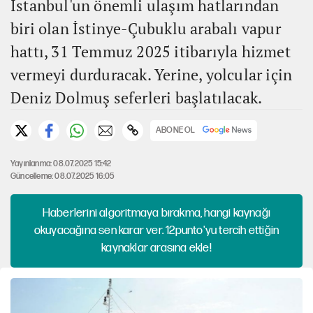
İstanbul'un önemli ulaşım hatlarından
biri olan İstinye-Çubuklu arabalı vapur
hattı, 31 Temmuz 2025 itibarıyla hizmet
vermeyi durduracak. Yerine, yolcular için
Deniz Dolmuş seferleri başlatılacak.
ABONE OL
Yayınlanma: 08.07.2025 15:42
Güncelleme: 08.07.2025 16:05
Haberlerini algoritmaya bırakma, hangi kaynağı
okuyacağına sen karar ver. 12punto'yu tercih ettiğin
kaynaklar arasına ekle!